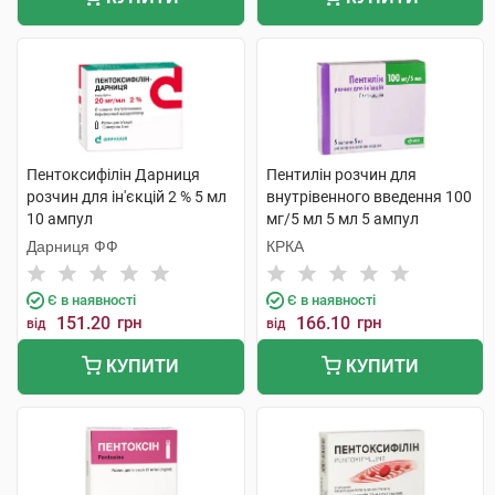
Пентоксифілін Дарниця
Пентилін розчин для
розчин для ін'єкцій 2 % 5 мл
внутрівенного введення 100
10 ампул
мг/5 мл 5 мл 5 ампул
Дарниця ФФ
КРКА
Є в наявності
Є в наявності
151.20
грн
166.10
грн
від
від
КУПИТИ
КУПИТИ