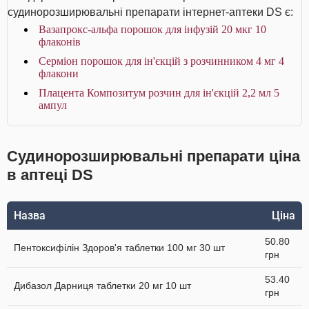
судинорозширювальні препарати інтернет-аптеки DS є:
Вазапрокс-альфа порошок для інфузій 20 мкг 10
флаконів
Серміон порошок для ін'єкцій з розчинником 4 мг 4
флакони
Плацента Композитум розчин для ін'єкцій 2,2 мл 5
ампул
Судинорозширювальні препарати ціна
в аптеці DS
Назва
Ціна
50.80
Пентоксифілін Здоров'я таблетки 100 мг 30 шт
грн
53.40
Дибазол Дарниця таблетки 20 мг 10 шт
грн