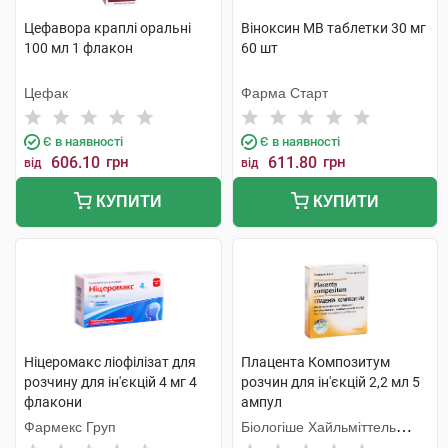
Цефавора краплі оральні
Віноксин МВ таблетки 30 мг
100 мл 1 флакон
60 шт
Цефак
Фарма Старт
Є в наявності
Є в наявності
606.10
грн
611.80
грн
від
від
КУПИТИ
КУПИТИ
Ніцеромакс ліофілізат для
Плацента Композитум
розчину для ін'єкцій 4 мг 4
розчин для ін'єкцій 2,2 мл 5
флакони
ампул
Фармекс Груп
Біологіше Хайльміттель
Хеель