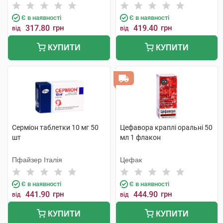
Є в наявності
Є в наявності
317.80
грн
419.40
грн
від
від
КУПИТИ
КУПИТИ
Серміон таблетки 10 мг 50
Цефавора краплі оральні 50
шт
мл 1 флакон
Пфайзер Італія
Цефак
Є в наявності
Є в наявності
441.90
грн
444.90
грн
від
від
КУПИТИ
КУПИТИ