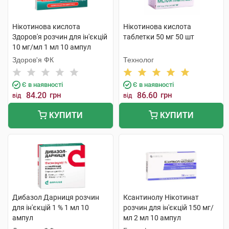
Нікотинова кислота
Нікотинова кислота
Здоров'я розчин для ін'єкцій
таблетки 50 мг 50 шт
10 мг/мл 1 мл 10 ампул
Здоров'я ФК
Технолог
Є в наявності
Є в наявності
84.20
грн
86.60
грн
від
від
КУПИТИ
КУПИТИ
Дибазол Дарниця розчин
Ксантинолу Нікотинат
для ін'єкцій 1 % 1 мл 10
розчин для ін'єкцій 150 мг/
ампул
мл 2 мл 10 ампул