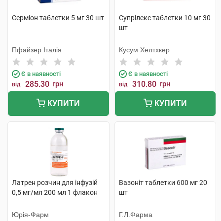
Серміон таблетки 5 мг 30 шт
Супрілекс таблетки 10 мг 30
шт
Пфайзер Італія
Кусум Хелтхкер
Є в наявності
Є в наявності
285.30
грн
310.80
грн
від
від
КУПИТИ
КУПИТИ
Латрен розчин для інфузій
Вазоніт таблетки 600 мг 20
0,5 мг/мл 200 мл 1 флакон
шт
Юрія-Фарм
Г.Л.Фарма