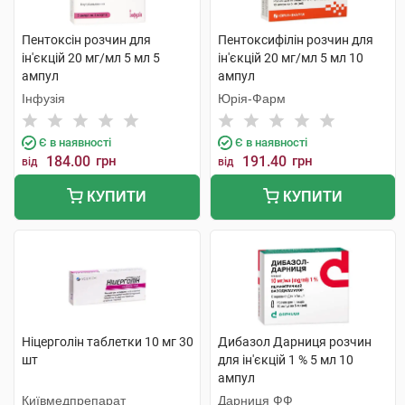
Пентоксін розчин для
Пентоксифілін розчин для
ін'єкцій 20 мг/мл 5 мл 5
ін'єкцій 20 мг/мл 5 мл 10
ампул
ампул
Інфузія
Юрія-Фарм
Є в наявності
Є в наявності
184.00
грн
191.40
грн
від
від
КУПИТИ
КУПИТИ
Ніцерголін таблетки 10 мг 30
Дибазол Дарниця розчин
шт
для ін'єкцій 1 % 5 мл 10
ампул
Київмедпрепарат
Дарниця ФФ