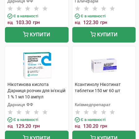
Дарниця ФФ
Галичфарм
Є в наявності
Є в наявності
103.30
грн
122.30
грн
від
від
КУПИТИ
КУПИТИ
Нікотинова кислота
Ксантинолу Нікотинат
Дарниця розчин для ін'єкцій
таблетки 150 мг 60 шт
1 % 1 мл 10 ампул
Дарниця ФФ
Київмедпрепарат
Є в наявності
Є в наявності
129.20
грн
130.20
грн
від
від
КУПИТИ
КУПИТИ