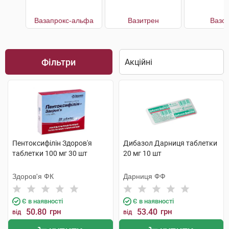
Вазапрокс-альфа
Вазитрен
Вазон
Фільтри
Пентоксифілін Здоров'я
Дибазол Дарниця таблетки
таблетки 100 мг 30 шт
20 мг 10 шт
Здоров'я ФК
Дарниця ФФ
Є в наявності
Є в наявності
50.80
грн
53.40
грн
від
від