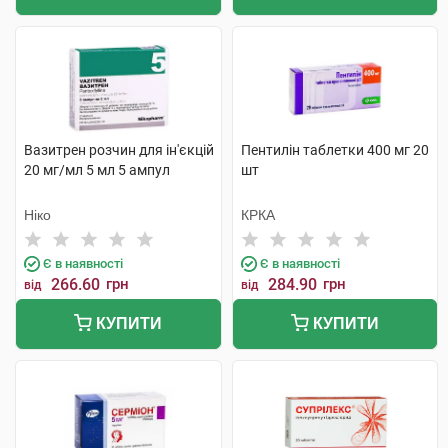
Вазитрен розчин для ін'єкцій
Пентилін таблетки 400 мг 20
20 мг/мл 5 мл 5 ампул
шт
Ніко
КРКА
Є в наявності
Є в наявності
266.60
грн
284.90
грн
від
від
КУПИТИ
КУПИТИ