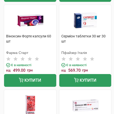
Віноксин Форте капсули 60
Серміон таблетки 30 мг 30
шт
шт
Фарма Старт
Пфайзер Італія
Є в наявності
Є в наявності
499.00
грн
569.70
грн
від
від
КУПИТИ
КУПИТИ