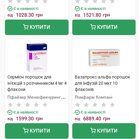
Є в наявності
Є в наявності
1028.30
грн
1521.80
грн
від
від
КУПИТИ
КУПИТИ
Серміон порошок для
Вазапрокс-альфа порошок
ін'єкцій з розчинником 4 мг 4
для інфузій 20 мкг 10
флакони
флаконів
Пфайзер Менюфекчуринг
Ромфарм Компані
Бельгія
Є в наявності
Є в наявності
1599.30
грн
6889.40
грн
від
від
КУПИТИ
КУПИТИ