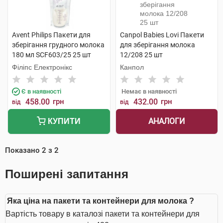
Avent Philips Пакети для
Canpol Babies Lovi Пакети
зберігання грудного молока
для зберігання молока
180 мл SCF603/25 25 шт
12/208 25 шт
Філіпс Електронікс
Канпол
Є в наявності
Немає в наявності
458.00
грн
432.00
грн
від
від
АНАЛОГИ
КУПИТИ
Показано
2
з
2
Поширені запитання
Яка ціна на пакети та контейнери для молока ?
Вартість товару в каталозі пакети та контейнери для