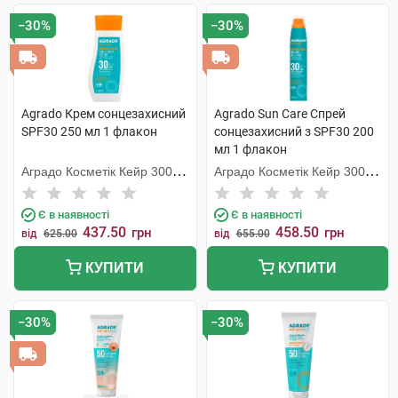
−30%
−30%
Agrado Крем сонцезахисний
Agrado Sun Care Спрей
SPF30 250 мл 1 флакон
сонцезахисний з SPF30 200
мл 1 флакон
Аградо Косметік Кейр 3000
Аградо Косметік Кейр 3000
С.Л.У.
С.Л.У.
Є в наявності
Є в наявності
437.50
458.50
грн
грн
від
625.00
від
655.00
КУПИТИ
КУПИТИ
−30%
−30%