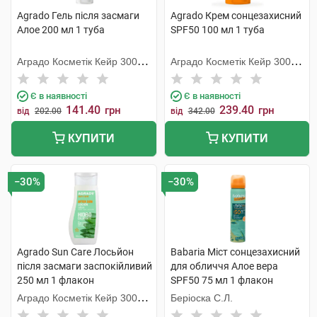
Agrado Гель після засмаги
Agrado Крем сонцезахисний
Алое 200 мл 1 туба
SPF50 100 мл 1 туба
Аградо Косметік Кейр 3000
Аградо Косметік Кейр 3000
С.Л.У.
С.Л.У.
Є в наявності
Є в наявності
141.40
239.40
грн
грн
від
202.00
від
342.00
КУПИТИ
КУПИТИ
−30%
−30%
Agrado Sun Care Лосьйон
Babaria Міст сонцезахисний
після засмаги заспокійливий
для обличчя Алое вера
250 мл 1 флакон
SPF50 75 мл 1 флакон
Аградо Косметік Кейр 3000
Беріоска С.Л.
С.Л.У.