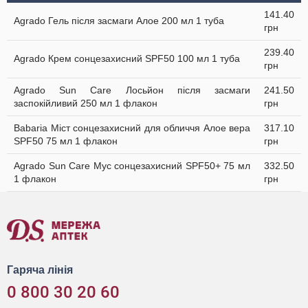
141.40
Agrado Гель після засмаги Алое 200 мл 1 туба
грн
239.40
Agrado Крем сонцезахисний SPF50 100 мл 1 туба
грн
Agrado Sun Care Лосьйон після засмаги
241.50
заспокійливий 250 мл 1 флакон
грн
Babaria Міст сонцезахисний для обличчя Алое вера
317.10
SPF50 75 мл 1 флакон
грн
Agrado Sun Care Мус сонцезахисний SPF50+ 75 мл
332.50
1 флакон
грн
Гаряча лінія
0 800 30 20 60