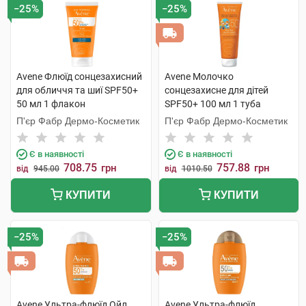
−25%
−25%
Avene Флюїд сонцезахисний
Avene Молочко
для обличчя та шиї SPF50+
сонцезахисне для дітей
50 мл 1 флакон
SPF50+ 100 мл 1 туба
П'єр Фабр Дермо-Косметик
П'єр Фабр Дермо-Косметик
Є в наявності
Є в наявності
708.75
757.88
грн
грн
від
945.00
від
1010.50
КУПИТИ
КУПИТИ
−25%
−25%
Avene Ультра-флюїд Ойл
Avene Ультра-флюїд