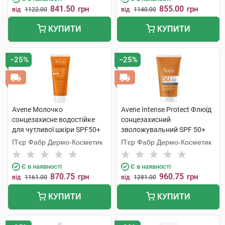
841.50
855.00
грн
грн
від
1122.00
від
1140.00
КУПИТИ
КУПИТИ
−25%
−25%
Avene Молочко
Avene Intense Protect Флюїд
сонцезахисне водостійке
сонцезахисний
для чутливої шкіри SPF50+
зволожувальний SPF 50+
100 мл 1 туба
150 мл 1 туба
П'єр Фабр Дермо-Косметик
П'єр Фабр Дермо-Косметик
Є в наявності
Є в наявності
870.75
960.75
грн
грн
від
1161.00
від
1281.00
КУПИТИ
КУПИТИ