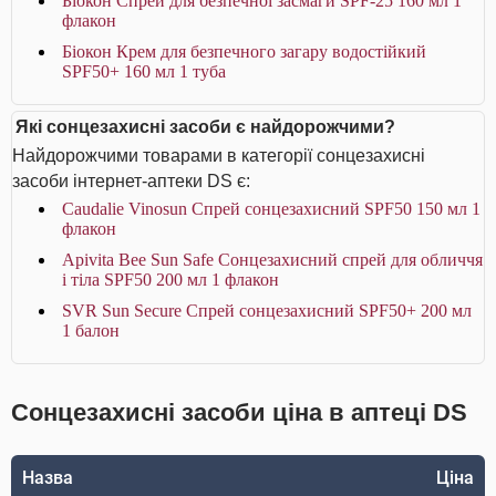
Біокон Спрей для безпечної засмаги SPF-25 160 мл 1
флакон
Біокон Крем для безпечного загару водостійкий
SPF50+ 160 мл 1 туба
Які сонцезахисні засоби є найдорожчими?
Найдорожчими товарами в категорії сонцезахисні
засоби інтернет-аптеки DS є:
Caudalie Vinosun Спрей сонцезахисний SPF50 150 мл 1
флакон
Apivita Bee Sun Safe Сонцезахисний спрей для обличчя
і тіла SPF50 200 мл 1 флакон
SVR Sun Secure Спрей сонцезахисний SPF50+ 200 мл
1 балон
Сонцезахисні засоби ціна в аптеці DS
Назва
Ціна