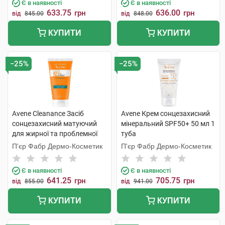
Є в наявності
Є в наявності
633.75
636.00
грн
грн
від
845.00
від
848.00
КУПИТИ
КУПИТИ
−25%
−25%
Avene Cleanance Засіб
Avene Крем сонцезахисний
сонцезахисний матуючий
мінеральний SPF50+ 50 мл 1
для жирної та проблемної
туба
шкіри SPF50+ 50 мл 1
П'єр Фабр Дермо-Косметик
П'єр Фабр Дермо-Косметик
флакон
Є в наявності
Є в наявності
641.25
705.75
грн
грн
від
855.00
від
941.00
КУПИТИ
КУПИТИ