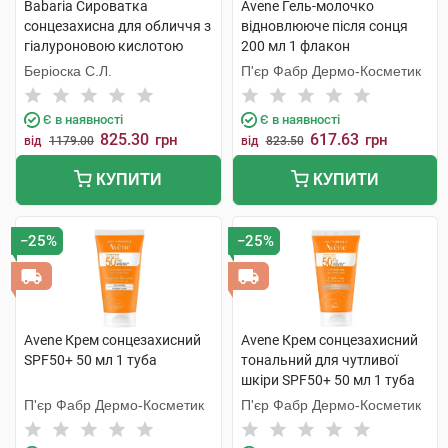
Babaria Сироватка
Avene Гель-молочко
сонцезахисна для обличчя з
відновлюючe після сонця
гіалуроновою кислотою
200 мл 1 флакон
SPF50+ 30 мл 1 флакон
Беріоска С.Л.
П'єр Фабр Дермо-Косметик
Є в наявності
Є в наявності
825.30
617.63
грн
грн
від
1179.00
від
823.50
КУПИТИ
КУПИТИ
−25%
−25%
Avene Крем сонцезахисний
Avene Крем сонцезахисний
SPF50+ 50 мл 1 туба
тональний для чутливої
шкіри SPF50+ 50 мл 1 туба
П'єр Фабр Дермо-Косметик
П'єр Фабр Дермо-Косметик