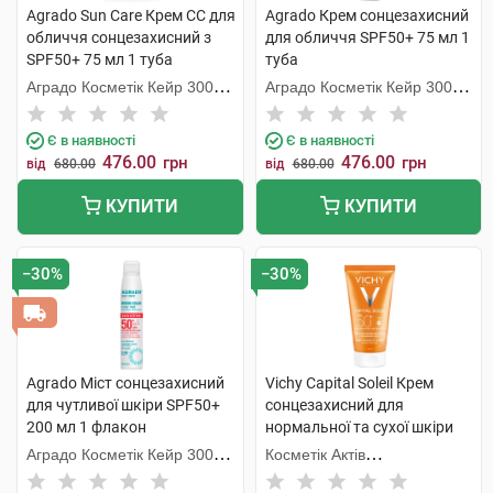
Agrado Sun Care Крем СС для
Agrado Крем сонцезахисний
обличчя сонцезахисний з
для обличчя SPF50+ 75 мл 1
SPF50+ 75 мл 1 туба
туба
Аградо Косметік Кейр 3000
Аградо Косметік Кейр 3000
С.Л.У.
С.Л.У.
Є в наявності
Є в наявності
476.00
476.00
грн
грн
від
680.00
від
680.00
КУПИТИ
КУПИТИ
−30%
−30%
Agrado Міст сонцезахисний
Vichy Capital Soleil Крем
для чутливої шкіри SPF50+
сонцезахисний для
200 мл 1 флакон
нормальної та сухої шкіри
SPF50+ 50 мл 1 туба
Аградо Косметік Кейр 3000
Косметік Актів
С.Л.У.
Інтернаціональ