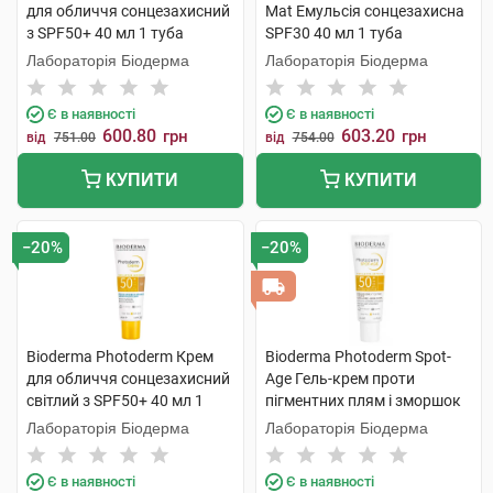
для обличчя сонцезахисний
Mat Емульсія сонцезахисна
з SPF50+ 40 мл 1 туба
SPF30 40 мл 1 туба
Лабораторія Біодерма
Лабораторія Біодерма
Є в наявності
Є в наявності
600.80
603.20
грн
грн
від
751.00
від
754.00
КУПИТИ
КУПИТИ
−20%
−20%
Bioderma Photoderm Крем
Bioderma Photoderm Spot-
для обличчя сонцезахисний
Age Гель-крем проти
світлий з SPF50+ 40 мл 1
пігментних плям і зморшок
туба
SPF50+ 40 мл 1 туба
Лабораторія Біодерма
Лабораторія Біодерма
Є в наявності
Є в наявності