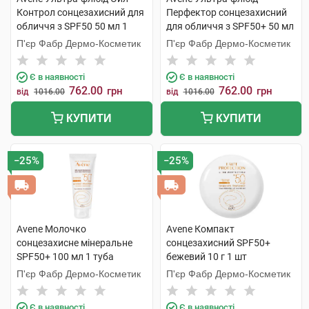
Контрол сонцезахисний для
Перфектор сонцезахисний
обличчя з SPF50 50 мл 1
для обличчя з SPF50+ 50 мл
флакон
1 флакон
П'єр Фабр Дермо-Косметик
П'єр Фабр Дермо-Косметик
Є в наявності
Є в наявності
762.00
762.00
грн
грн
від
1016.00
від
1016.00
КУПИТИ
КУПИТИ
−25%
−25%
Avene Молочко
Avene Компакт
сонцезахисне мінеральне
сонцезахисний SPF50+
SPF50+ 100 мл 1 туба
бежевий 10 г 1 шт
П'єр Фабр Дермо-Косметик
П'єр Фабр Дермо-Косметик
Є в наявності
Є в наявності