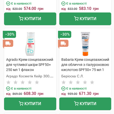
Є в наявності
Є в наявності
574.00
583.10
грн
грн
від
820.00
від
833.00
КУПИТИ
КУПИТИ
−30%
−30%
Agrado Крем сонцезахисний
Babaria Крем сонцезахисний
для чутливої шкіри SPF50+
для обличчя з гіалуроновою
250 мл 1 флакон
кислотою SPF50+ 75 мл 1
туба
Аградо Косметік Кейр 3000
Беріоска С.Л.
С.Л.У.
Є в наявності
Є в наявності
608.30
671.30
грн
грн
від
869.00
від
959.00
КУПИТИ
КУПИТИ