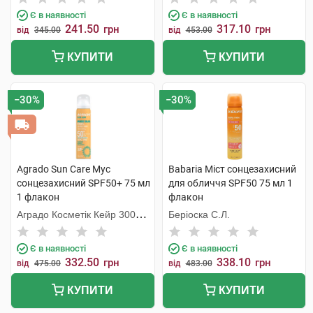
Є в наявності
Є в наявності
241.50
317.10
грн
грн
від
345.00
від
453.00
КУПИТИ
КУПИТИ
−30%
−30%
Agrado Sun Care Мус
Babaria Міст сонцезахисний
сонцезахисний SPF50+ 75 мл
для обличчя SPF50 75 мл 1
1 флакон
флакон
Аградо Косметік Кейр 3000
Беріоска С.Л.
С.Л.У.
Є в наявності
Є в наявності
332.50
338.10
грн
грн
від
475.00
від
483.00
КУПИТИ
КУПИТИ