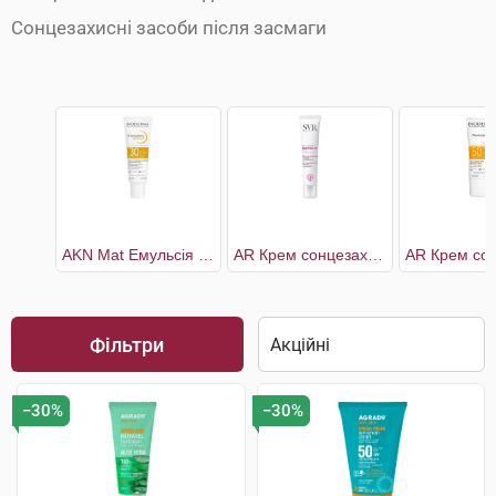
Сонцезахисні засоби після засмаги
AKN Mat Емульсія сонцезахисна SPF30
AR Крем сонцезахисний SPF50+
Фільтри
−30%
−30%