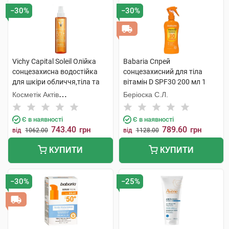
−30%
−30%
Vichy Capital Soleil Олійка
Babaria Спрей
сонцезахисна водостійка
сонцезахисний для тіла
для шкіри обличчя,тіла та
вітамін D SPF30 200 мл 1
волосся SPF50+ 200 мл 1
флакон
Косметік Актів
Беріоска С.Л.
флакон
Інтернаціональ
Є в наявності
Є в наявності
743.40
789.60
грн
грн
від
1062.00
від
1128.00
КУПИТИ
КУПИТИ
−30%
−25%