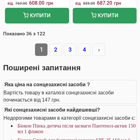
608.00
687.20
грн
грн
від
760.00
від
859.00
КУПИТИ
КУПИТИ
Показано
36
з
122
1
2
3
4
›
Поширені запитання
Яка ціна на сонцезахисні засоби ?
Вартість товару в каталозі сонцезахисні засоби
починається від 147 грн.
Які сонцезахисні засоби найдешевші?
Недорогими товарами в категорії сонцезахисні засоби є:
Біокон Пінка дитяча після засмаги Пантенол-актив 150
мл 1 флакон