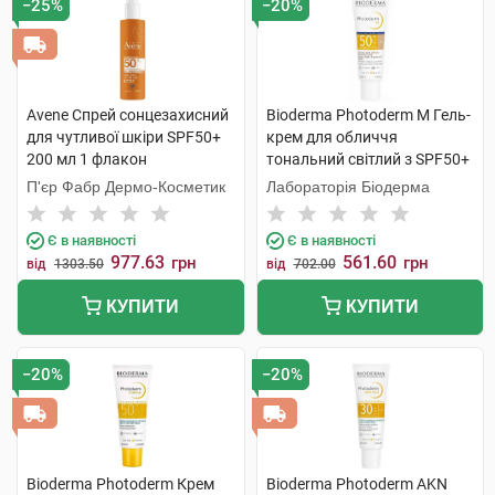
−25%
−20%
Avene Спрей сонцезахисний
Bioderma Photoderm M Гель-
для чутливої шкіри SPF50+
крем для обличчя
200 мл 1 флакон
тональний світлий з SPF50+
40 мл 1 туба
П'єр Фабр Дермо-Косметик
Лабораторія Біодерма
Є в наявності
Є в наявності
977.63
561.60
грн
грн
від
1303.50
від
702.00
КУПИТИ
КУПИТИ
−20%
−20%
Bioderma Photoderm Крем
Bioderma Photoderm AKN