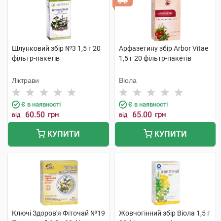
Шлунковий збір №3 1,5 г 20
Арфазетину збір Arbor Vitae
фільтр-пакетів
1,5 г 20 фільтр-пакетів
Ліктрави
Віола
Є в наявності
Є в наявності
60.50
грн
65.00
грн
від
від
КУПИТИ
КУПИТИ
Ключі Здоров'я Фіточай №19
Жовчогінний збір Віола 1,5 г