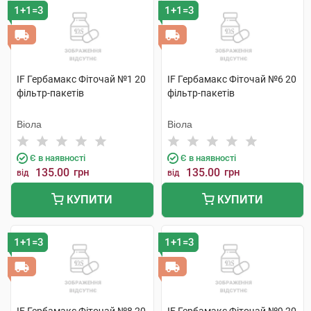
1+1=3
1+1=3
IF Гербамакс Фіточай №1 20
IF Гербамакс Фіточай №6 20
фільтр-пакетів
фільтр-пакетів
Віола
Віола
Є в наявності
Є в наявності
135.00
грн
135.00
грн
від
від
КУПИТИ
КУПИТИ
1+1=3
1+1=3