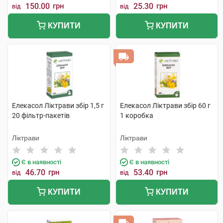
150.00
грн
25.30
грн
від
від
КУПИТИ
КУПИТИ
Елекасол Ліктрави збір 1,5 г
Елекасол Ліктрави збір 60 г
20 фільтр-пакетів
1 коробка
Ліктрави
Ліктрави
Є в наявності
Є в наявності
46.70
грн
53.40
грн
від
від
КУПИТИ
КУПИТИ