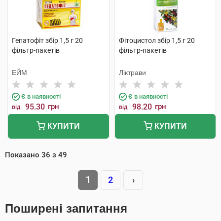
Гепатофіт збір 1,5 г 20
Фітоцистол збір 1,5 г 20
фільтр-пакетів
фільтр-пакетів
ЕЙМ
Ліктрави
Є в наявності
Є в наявності
95.30
грн
98.20
грн
від
від
КУПИТИ
КУПИТИ
Показано
36
з
49
1
2
›
Поширені запитання