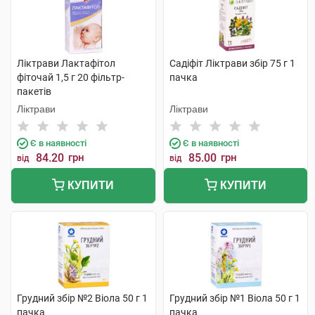
Ліктрави Лактафітол
Садіфіт Ліктрави збір 75 г 1
фіточай 1,5 г 20 фільтр-
пачка
пакетів
Ліктрави
Ліктрави
Є в наявності
Є в наявності
84.20
грн
85.00
грн
від
від
КУПИТИ
КУПИТИ
Грудний збір №2 Віола 50 г 1
Грудний збір №1 Віола 50 г 1
пачка
пачка