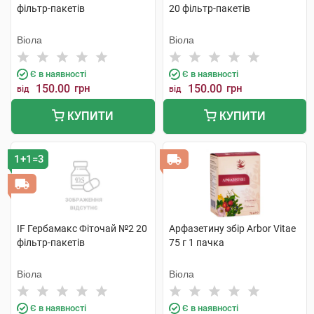
фільтр-пакетів
20 фільтр-пакетів
Віола
Віола
Є в наявності
Є в наявності
150.00
грн
150.00
грн
від
від
КУПИТИ
КУПИТИ
1+1=3
IF Гербамакс Фіточай №2 20
Арфазетину збір Arbor Vitae
фільтр-пакетів
75 г 1 пачка
Віола
Віола
Є в наявності
Є в наявності