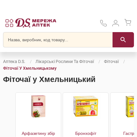
Аптека D.S.
Лікарські Рослини Та Фіточаї
Фіточаї
Фіточаї У Хмельницькому
Фіточаї у Хмельницький
Арфазетину збір
Бронхофіт
Гастро