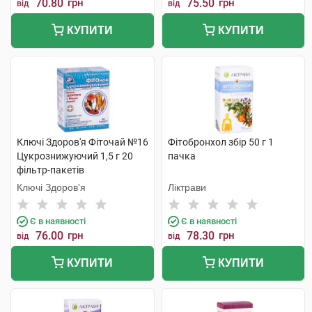
70.80
грн
75.50
грн
від
від
КУПИТИ
КУПИТИ
Ключі Здоров'я Фіточай №16
Фітобронхол збір 50 г 1
Цукрознижуючий 1,5 г 20
пачка
фільтр-пакетів
Ключі Здоров'я
Ліктрави
Є в наявності
Є в наявності
76.00
грн
78.30
грн
від
від
КУПИТИ
КУПИТИ