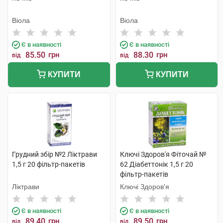
Віола
Віола
Є в наявності
Є в наявності
85.50
грн
88.30
грн
від
від
КУПИТИ
КУПИТИ
Грудний збір №2 Ліктрави
Ключі Здоров'я Фіточай №
1,5 г 20 фільтр-пакетів
62 Діабеттонік 1,5 г 20
фільтр-пакетів
Ліктрави
Ключі Здоров'я
Є в наявності
Є в наявності
89.40
грн
89.50
грн
від
від