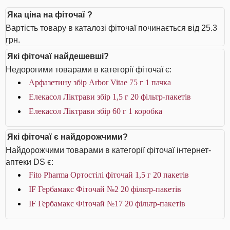
Яка ціна на фіточаї ?
Вартість товару в каталозі фіточаї починається від 25.3
грн.
Які фіточаї найдешевші?
Недорогими товарами в категорії фіточаї є:
Арфазетину збір Arbor Vitae 75 г 1 пачка
Елекасол Ліктрави збір 1,5 г 20 фільтр-пакетів
Елекасол Ліктрави збір 60 г 1 коробка
Які фіточаї є найдорожчими?
Найдорожчими товарами в категорії фіточаї інтернет-
аптеки DS є:
Fito Pharma Ортостілі фіточай 1,5 г 20 пакетів
IF Гербамакс Фіточай №2 20 фільтр-пакетів
IF Гербамакс Фіточай №17 20 фільтр-пакетів