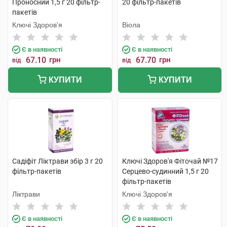
Проносний 1,5 г 20 фільтр-
20 фільтр-пакетів
пакетів
Ключі Здоров'я
Віола
Є в наявності
Є в наявності
67.10
грн
67.70
грн
від
від
КУПИТИ
КУПИТИ
Садіфіт Ліктрави збір 3 г 20
Ключі Здоров'я Фіточай №17
фільтр-пакетів
Серцево-судинний 1,5 г 20
фільтр-пакетів
Ліктрави
Ключі Здоров'я
Є в наявності
Є в наявності