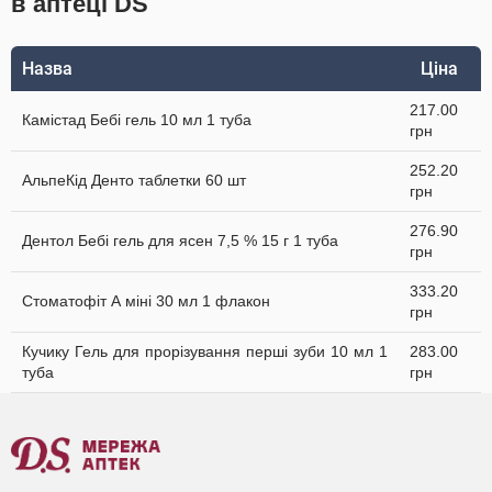
в аптеці DS
Назва
Ціна
217.00
Камістад Бебі гель 10 мл 1 туба
грн
252.20
АльпеКід Денто таблетки 60 шт
грн
276.90
Дентол Бебі гель для ясен 7,5 % 15 г 1 туба
грн
333.20
Стоматофіт А міні 30 мл 1 флакон
грн
Кучику Гель для прорізування перші зуби 10 мл 1
283.00
туба
грн