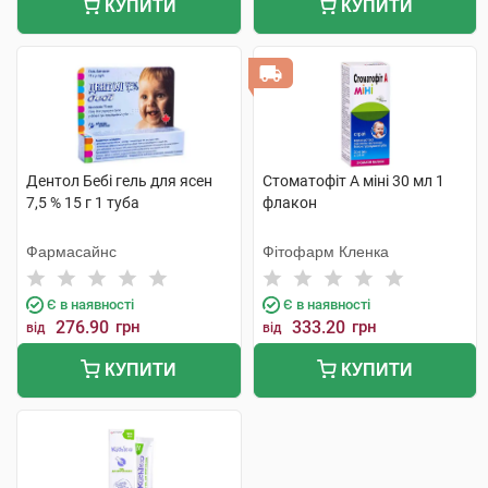
КУПИТИ
КУПИТИ
Дентол Бебі гель для ясен
Стоматофіт А міні 30 мл 1
7,5 % 15 г 1 туба
флакон
Фармасайнс
Фітофарм Кленка
Є в наявності
Є в наявності
276.90
грн
333.20
грн
від
від
КУПИТИ
КУПИТИ