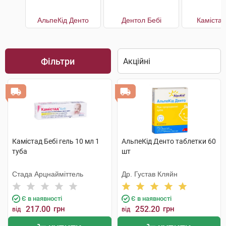
АльпеКід Денто
Дентол Бебі
Камістад
Фільтри
Камістад Бебі гель 10 мл 1
АльпеКід Денто таблетки 60
туба
шт
Стада Арцнайміттель
Др. Густав Кляйн
Є в наявності
Є в наявності
217.00
грн
252.20
грн
від
від