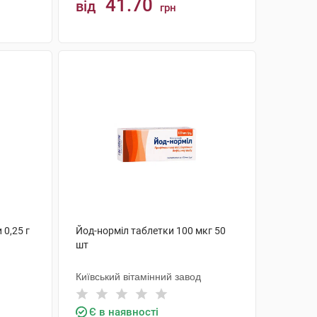
41.70
від
грн
КУПИТИ
 0,25 г
Йод-норміл таблетки 100 мкг 50
шт
Київський вітамінний завод
Є в наявності