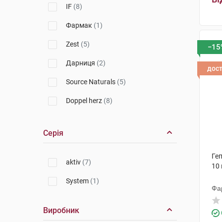
IF
(8)
Фармак
(1)
Zest
(5)
−15
Дарниця
(2)
дос
Source Naturals
(5)
Doppel herz
(8)
Solaray
(6)
Серія
Solgar
(10)
Ге
NOW
(3)
aktiv
(7)
10 
Juvamine
(3)
System
(1)
Фа
Life Extension
(2)
Виробник
Healix
(2)