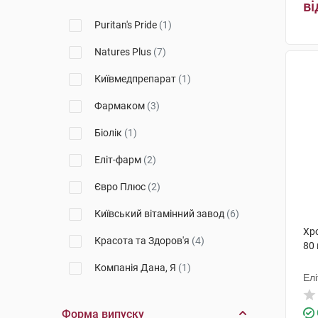
ві
Puritan's Pride
(1)
Natures Plus
(7)
Київмедпрепарат
(1)
Фармаком
(3)
Біолік
(1)
Еліт-фарм
(2)
Євро Плюс
(2)
Київський вітамінний завод
(6)
Хр
Красота та Здоров'я
(4)
80
Компанія Дана, Я
(1)
Ел
Монфарм
(1)
Форма випуску