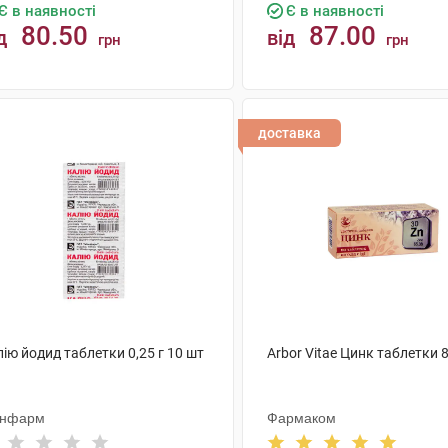
Є в наявності
Є в наявності
80.50
87.00
д
від
грн
грн
КУПИТИ
КУПИТИ
доставка
ію йодид таблетки 0,25 г 10 шт
Arbor Vitae Цинк таблетки 
нфарм
Фармаком