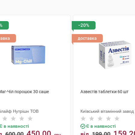
%
−20%
тавка
доставка
 Маг-Чіл порошок 30 саше
Азвестів таблетки 60 шт
тілайф Нутрішн ТОВ
Київський вітамінний завод
Є в наявності
Є в наявності
450.00
159.2
д
600.00
від
199.00