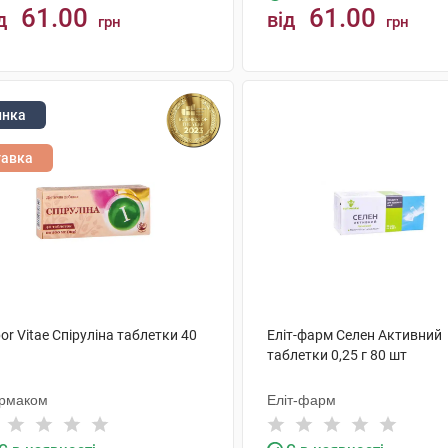
61.00
61.00
д
від
грн
грн
КУПИТИ
КУПИТИ
инка
тавка
or Vitae Спіруліна таблетки 40
Еліт-фарм Селен Активний
таблетки 0,25 г 80 шт
рмаком
Еліт-фарм