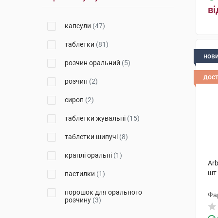
Борщагівський ХФЗ
(1)
ві
Фармак
(2)
капсули
(47)
Аскер Контракт Мануфекчерінг
таблетки
(81)
АС
(9)
нов
розчин оральний
(5)
ОмніФарма
(3)
дос
розчин
(2)
Берлін-Хемі
(2)
сироп
(2)
Вітаміни
(3)
таблетки жувальні
(15)
Натур Продукт Фарма
(3)
таблетки шипучі
(8)
ПЕЗ Продакшнс Юроп Кфт
(2)
краплі оральні
(1)
Дарниця ФФ
(2)
Arb
шт
пастилки
(1)
Source Naturals Inc
(5)
порошок для орального
Квайссер Фарма
(8)
Фа
розчину
(3)
Контракт Фармакал
пастилки жувальні
(1)