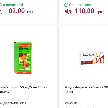
Є в наявності
Є в наявності
102.00
110.00
д
від
грн
грн
КУПИТИ
КУПИТИ
румбо сироп 50 мг/5 мл 100 мл
Йодид Фармак таблетки 20
флакон
50 шт
рщагівський ХФЗ
Фармак