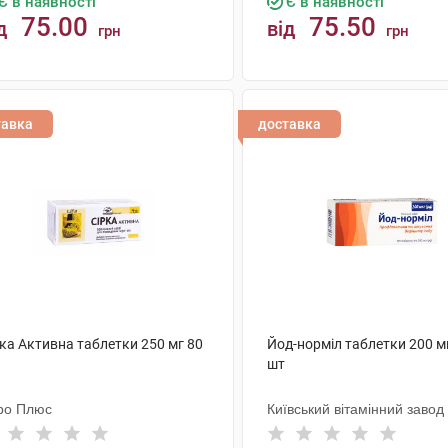
Є в наявності
Є в наявності
75.00
75.50
д
від
грн
грн
КУПИТИ
КУПИТИ
тавка
доставка
ка Активна таблетки 250 мг 80
Йод-норміл таблетки 200 м
шт
ро Плюс
Київський вітамінний завод