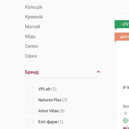
Кальцій
Кремній
−25
Магній
Мідь
дос
Селен
Сірка
Хром
Бренд
Цинк
IF
VPLab
(1)
Natures Plus
(7)
Ак
Arbor Vitae
(3)
Еліт-фарм
(1)
ві