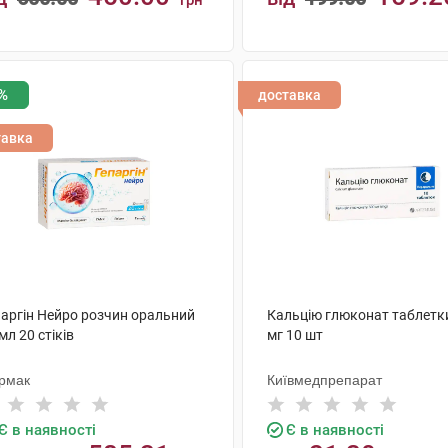
грн
КУПИТИ
КУПИТИ
%
доставка
тавка
паргін Нейро розчин оральний
Кальцію глюконат таблетк
мл 20 стіків
мг 10 шт
рмак
Київмедпрепарат
Є в наявності
Є в наявності