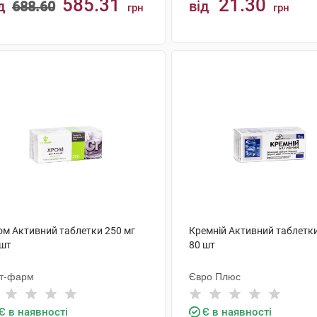
585.31
21.30
д
688.60
від
грн
грн
КУПИТИ
КУПИТИ
ом Активний таблетки 250 мг
Кремній Активний таблетки
 шт
80 шт
іт-фарм
Євро Плюс
Є в наявності
Є в наявності