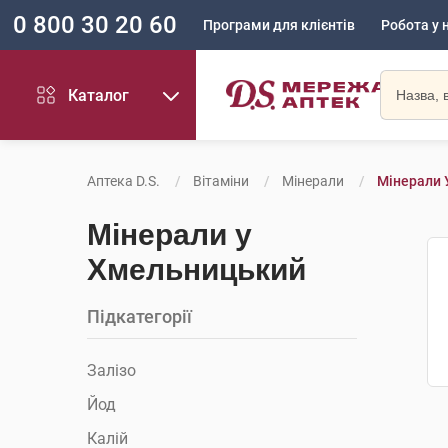
0 800 30 20 60
Програми для клієнтів
Робота у 
Каталог
Аптека D.S.
Вітаміни
Мінерали
Мінерали 
Мінерали у
Хмельницький
Підкатегорії
Залізо
Йод
Калій