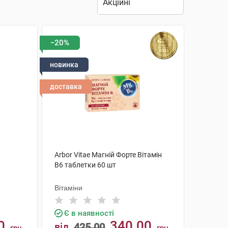
−20%
новинка
доставка
Arbor Vitae Магній Форте Вітамін
В6 таблетки 60 шт
Вітаміни
Є в наявності
0
340.00
від
425.00