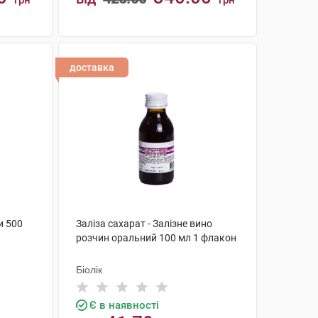
грн
грн
КУПИТИ
доставка
и 500
Заліза сахарат - Залізне вино
розчин оральний 100 мл 1 флакон
Біолік
Є в наявності