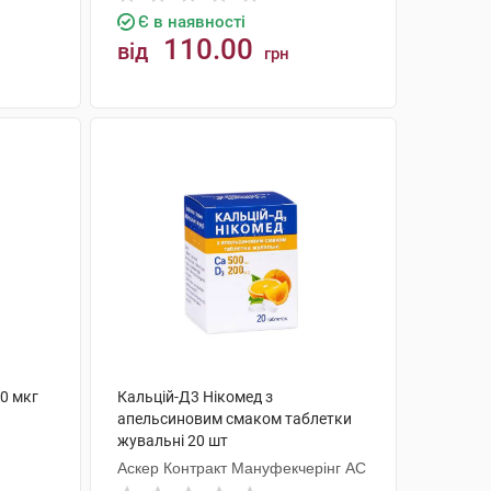
Є в наявності
110.00
від
грн
КУПИТИ
0 мкг
Кальцій-Д3 Нікомед з
апельсиновим смаком таблетки
жувальні 20 шт
Аскер Контракт Мануфекчерінг АС