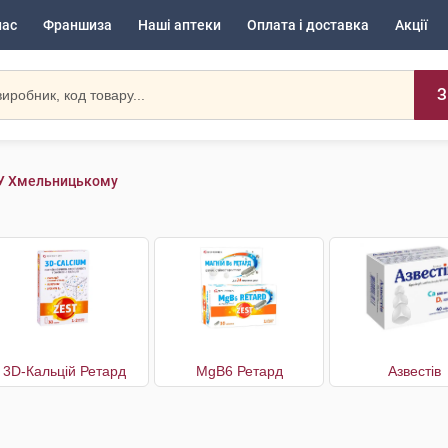
нас
Франшиза
Наші аптеки
Оплата і доставка
Акції
З
У Хмельницькому
3D-Кальцій Ретард
MgB6 Ретард
Азвестів