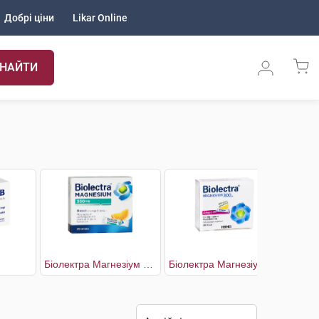
Добрі ціни
Likar Online
НАЙТИ
Біолектра Магнезіум зі смаком апельсину
Біолектра Магнезіум зі смаком лимону