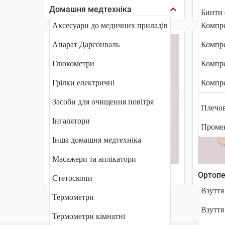
Домашня медтехніка
Компре
Бинти 
Аксесуари до медичних приладів
Компре
Гіпс п
Апарат Дарсонваль
Компре
Грудні
Глюкометри
Компре
Післяо
Грілки електричні
Компре
Післяп
Засоби для очищення повітря
Плечов
Інгалятори
Промен
Інша домашня медтехніка
Масажери та аплікатори
Маски захисні, медичні
Ортопе
Стетоскопи
Взуття
Термометри
Взуття
Термометри кімнатні