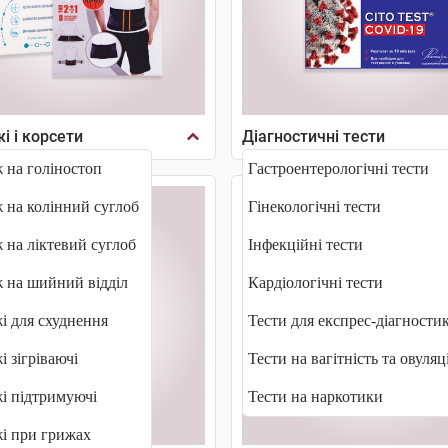
і і корсети
Діагностичні тести
 на голіностоп
Гастроентерологічні тести
 на колінний суглоб
Гінекологічні тести
 на ліктевий суглоб
Інфекційні тести
 на шийний відділ
Кардіологічні тести
і для схуднення
Тести для експрес-діагностик
і зігріваючі
Тести на вагітність та овуляц
і підтримуючі
Тести на наркотики
і при грижах