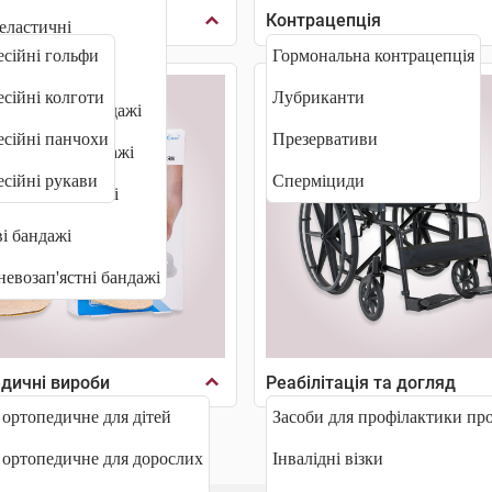
сійний трикотаж
Контрацепція
еластичні
сійні гольфи
Гормональна контрацепція
ластиковий
сійні колготи
Лубриканти
 корсети та бандажі
сійні панчохи
Презервативи
пераційні бандажі
сійні рукави
Сперміциди
ологові бандажі
і бандажі
евозап'ястні бандажі
дичні вироби
Реабілітація та догляд
 ортопедичне для дітей
Засоби для профілактики пр
 ортопедичне для дорослих
Інвалідні візки