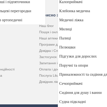
ші і підпяточники
Калоприймачі
ьцеві перегородки
Клейонка медична
ю
Корисно знати
и ортопедичні
Медичні ліжка
Наш блог
Милиці
Пошук і онлайн-резервування ліків
Палиці
Наші аптеки
Програми для клієнтів
Пелюшки
Довідка і Служба резервування
Підгузки для дорослих
Застосунок
Запитання і відповіді
Поручні та опори
нційності
Оплата і доставка
Приналежності та сидіння дл
ча
Послуга Likar Online
Довідник ліків
Сечоприймачі
Сидіння для душу і ванни
Судна підкладні