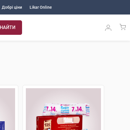
Добрі ціни
Likar Online
НАЙТИ