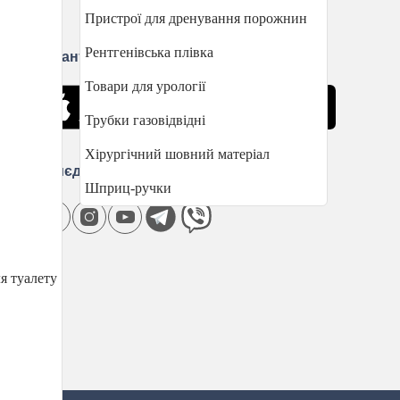
Пристрої для дренування порожнин
Рентгенівська плівка
Завантажити застосунок
Товари для урології
Трубки газовідвідні
Хірургічний шовний матеріал
Приєднуйтесь
Шприц-ручки
я туалету