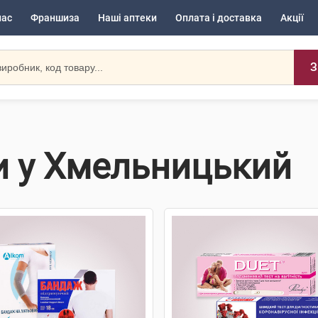
нас
Франшиза
Наші аптеки
Оплата і доставка
Акції
З
и у Хмельницький