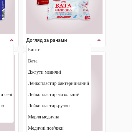
Догляд за ранами
Бинти
Вата
Джгути медичні
Лейкопластир бактерицидний
и сечі
Лейкопластир мозольний
ію
Лейкопластир-рулон
Марля медична
Медичні пов'язки