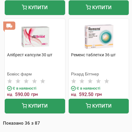
КУПИТИ
КУПИТИ
Алібрест капсули 30 шт
Ременс таблетки 36 шт
Бовіос фарм
Ріхард Біттнер
Є в наявності
Є в наявності
590.00
грн
592.50
грн
від
від
КУПИТИ
КУПИТИ
Показано
36
з
87