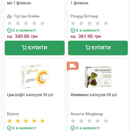
мл 1 флакон
1 флакон
Др. Густав Кляйн
Ріхард Біттнер
Є в наявності
Є в наявності
349.00
грн
361.90
грн
від
від
КУПИТИ
КУПИТИ
Циклофіт капсули 30 шт
Феміменс капсули 30 шт
Біхелс
Ананта Медікеар
Є в наявності
Є в наявності