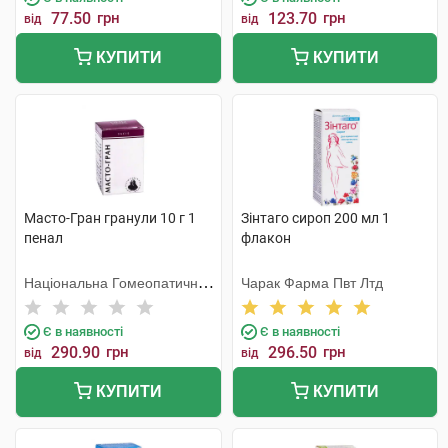
77.50
грн
123.70
грн
від
від
КУПИТИ
КУПИТИ
Масто-Гран гранули 10 г 1
Зінтаго сироп 200 мл 1
пенал
флакон
Національна Гомеопатична
Чарак Фарма Пвт Лтд
Спілка
Є в наявності
Є в наявності
290.90
грн
296.50
грн
від
від
КУПИТИ
КУПИТИ