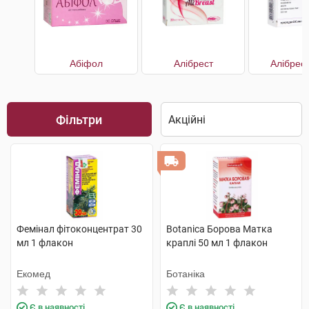
Абіфол
Алібрест
Алібрес
Фільтри
Фемінал фітоконцентрат 30
Botanica Борова Матка
мл 1 флакон
краплі 50 мл 1 флакон
Екомед
Ботаніка
Є в наявності
Є в наявності