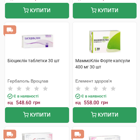
КУПИТИ
КУПИТИ
Біоциклін таблетки 30 шт
МаммоКлін Форте капсули
400 мг 30 шт
Гербаполь Вроцлав
Елемент здоров'я
Є в наявності
Є в наявності
548.60
грн
558.00
грн
від
від
КУПИТИ
КУПИТИ