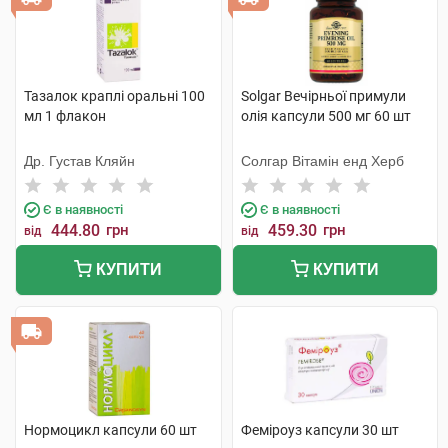
Тазалок краплі оральні 100
Solgar Вечірньої примули
мл 1 флакон
олія капсули 500 мг 60 шт
Др. Густав Кляйн
Солгар Вітамін енд Херб
Є в наявності
Є в наявності
444.80
грн
459.30
грн
від
від
КУПИТИ
КУПИТИ
Нормоцикл капсули 60 шт
Феміроуз капсули 30 шт