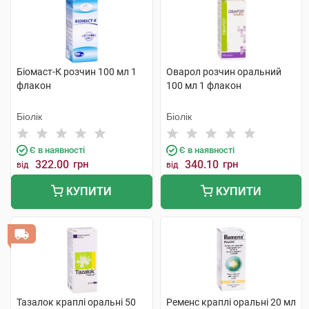
Біомаст-К розчин 100 мл 1
Оварол розчин оральний
флакон
100 мл 1 флакон
Біолік
Біолік
Є в наявності
Є в наявності
322.00
грн
340.10
грн
від
від
КУПИТИ
КУПИТИ
Тазалок краплі оральні 50
Ременс краплі оральні 20 мл