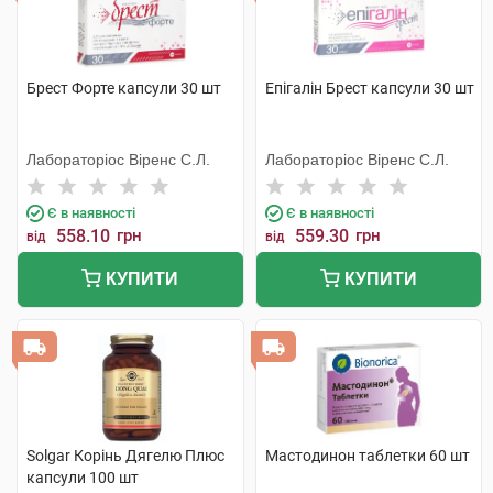
Брест Форте капсули 30 шт
Епігалін Брест капсули 30 шт
Лабораторіос Віренс С.Л.
Лабораторіос Віренс С.Л.
Є в наявності
Є в наявності
558.10
грн
559.30
грн
від
від
КУПИТИ
КУПИТИ
Solgar Корінь Дягелю Плюс
Мастодинон таблетки 60 шт
капсули 100 шт