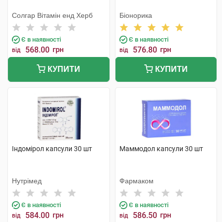
Солгар Вітамін енд Херб
Біонорика
Є в наявності
Є в наявності
568.00
грн
576.80
грн
від
від
КУПИТИ
КУПИТИ
Індомірол капсули 30 шт
Маммодол капсули 30 шт
Нутрімед
Фармаком
Є в наявності
Є в наявності
584.00
грн
586.50
грн
від
від