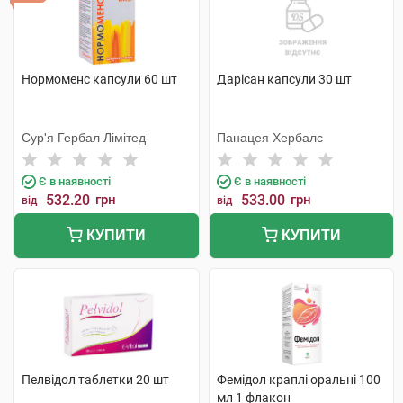
Нормоменс капсули 60 шт
Дарісан капсули 30 шт
Сур'я Гербал Лімітед
Панацея Хербалс
Є в наявності
Є в наявності
532.20
грн
533.00
грн
від
від
КУПИТИ
КУПИТИ
Пелвідол таблетки 20 шт
Фемідол краплі оральні 100
мл 1 флакон