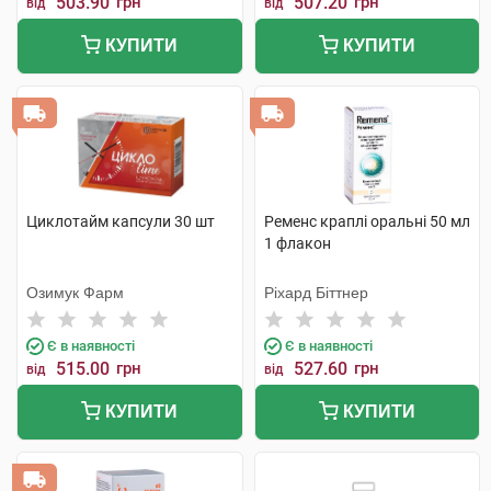
503.90
грн
507.20
грн
від
від
КУПИТИ
КУПИТИ
Циклотайм капсули 30 шт
Ременс краплі оральні 50 мл
1 флакон
Озимук Фарм
Ріхард Біттнер
Є в наявності
Є в наявності
515.00
грн
527.60
грн
від
від
КУПИТИ
КУПИТИ