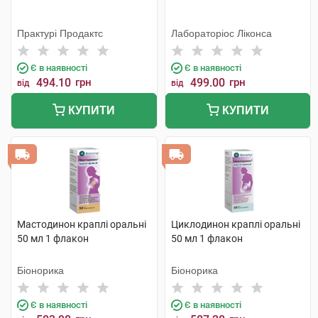
Практурі Продактс
Лабораторіос Ліконса
Є в наявності
Є в наявності
494.10
грн
499.00
грн
від
від
КУПИТИ
КУПИТИ
Мастодинон краплі оральні
Циклодинон краплі оральні
50 мл 1 флакон
50 мл 1 флакон
Біонорика
Біонорика
Є в наявності
Є в наявності