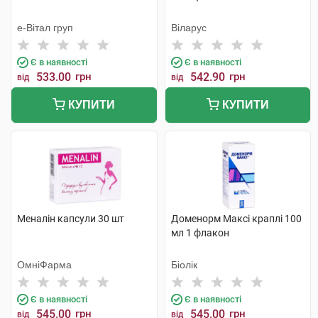
е-Вітал груп
Віларус
Є в наявності
Є в наявності
533.00
грн
542.90
грн
від
від
КУПИТИ
КУПИТИ
Меналін капсули 30 шт
Доменорм Максі краплі 100
мл 1 флакон
ОмніФарма
Біолік
Є в наявності
Є в наявності
545.00
грн
545.00
грн
від
від