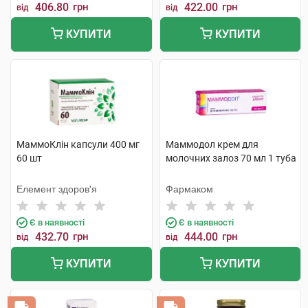
406.80
грн
422.00
грн
від
від
КУПИТИ
КУПИТИ
МаммоКлін капсули 400 мг
Маммодол крем для
60 шт
молочних залоз 70 мл 1 туба
Елемент здоров'я
Фармаком
Є в наявності
Є в наявності
432.70
грн
444.00
грн
від
від
КУПИТИ
КУПИТИ