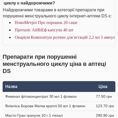
циклу є найдорожчими?
Найдорожчими товарами в категорії препарати при
порушенні менструального циклу інтернет-аптеки DS є:
НовоМетріл Про порошок 20 саше
Проталіс АйВіЕф капсули 40 шт
Оваріум Композітум розчин для ін'єкцій 2,2 мл 5 ампул
Препарати при порушенні
менструального циклу ціна в аптеці
DS
Назва
Ціна
Фемінал фітоконцентрат 30 мл 1 флакон
77.50 грн
Botanica Борова Матка краплі 50 мл 1 флакон
123.70 грн
Масто-Гран гранули 10 г 1 пенал
290.90 грн