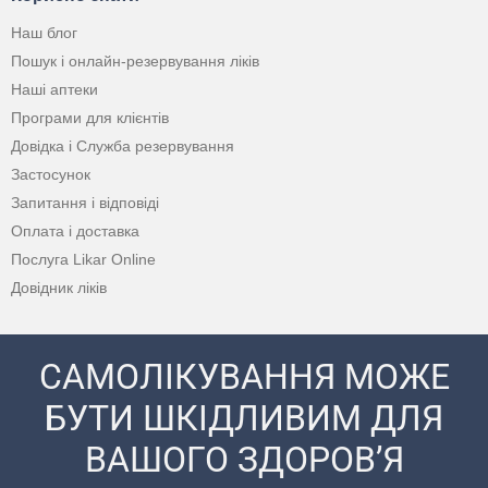
Наш блог
Пошук і онлайн-резервування ліків
Наші аптеки
Програми для клієнтів
Довідка і Служба резервування
Застосунок
Запитання і відповіді
Оплата і доставка
Послуга Likar Online
Довідник ліків
САМОЛІКУВАННЯ МОЖЕ
БУТИ ШКІДЛИВИМ ДЛЯ
ВАШОГО ЗДОРОВ’Я