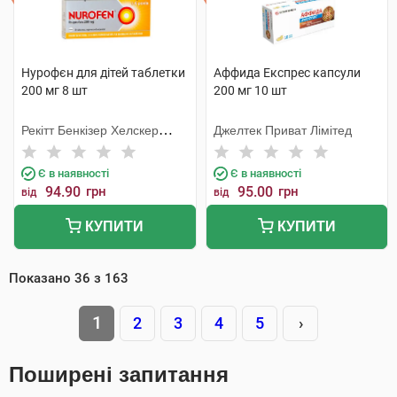
Нурофєн для дітей таблетки
Аффида Експрес капсули
200 мг 8 шт
200 мг 10 шт
Рекітт Бенкізер Хелскер
Джелтек Приват Лімітед
Інтернешнл
Є в наявності
Є в наявності
94.90
грн
95.00
грн
від
від
КУПИТИ
КУПИТИ
Показано
36
з
163
1
2
3
4
5
›
Поширені запитання