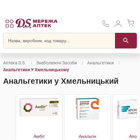
Аптека D.S.
Знеболюючі Засоби
Анальгетики
Анальгетики У Хмельницькому
Анальгетики у Хмельницький
Амбіт
Анальгін
Апон