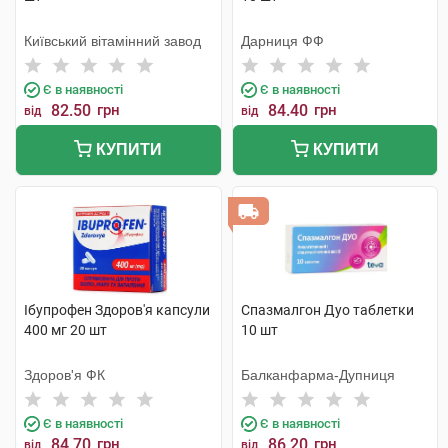
Київський вітамінний завод
Дарниця ФФ
Є в наявності
Є в наявності
82.50
грн
84.40
грн
від
від
КУПИТИ
КУПИТИ
Ібупрофен Здоров'я капсули
Спазмалгон Дуо таблетки
400 мг 20 шт
10 шт
Здоров'я ФК
Балканфарма-Дупниця
Є в наявності
Є в наявності
84.70
грн
86.20
грн
від
від