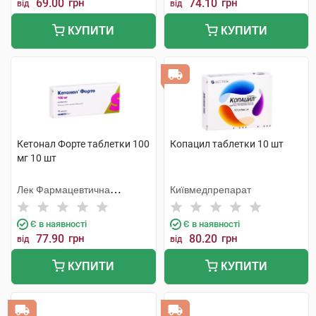
69.00
грн
74.10
грн
від
від
КУПИТИ
КУПИТИ
Кетонал Форте таблетки 100
Копацил таблетки 10 шт
мг 10 шт
Лек Фармацевтична
Київмедпрепарат
компанія
Є в наявності
Є в наявності
77.90
грн
80.20
грн
від
від
КУПИТИ
КУПИТИ