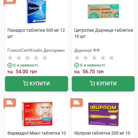
Панадол таблетки 500 мг 12
Цитропак Дарниця таблетки
шт
10 шт
ГлаксоСмітКлайн Дангарван
Дарниця ФФ
Є в наявності
Є в наявності
54.00
грн
56.70
грн
від
від
КУПИТИ
КУПИТИ
Фармадол Макс таблетки 10
Ібупром таблетки 200 мг 10