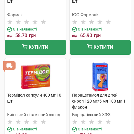
шт
шт
Фармак
ЮС Фармація
Є в наявності
Є в наявності
58.70
грн
65.90
грн
від
від
КУПИТИ
КУПИТИ
Термідол капсули 400 мг 10
Парацетамол для дітей
шт
сироп 120 мг/5 мл 100 мл 1
флакон
Київський вітамінний завод
Борщагівський ХФЗ
Є в наявності
Є в наявності