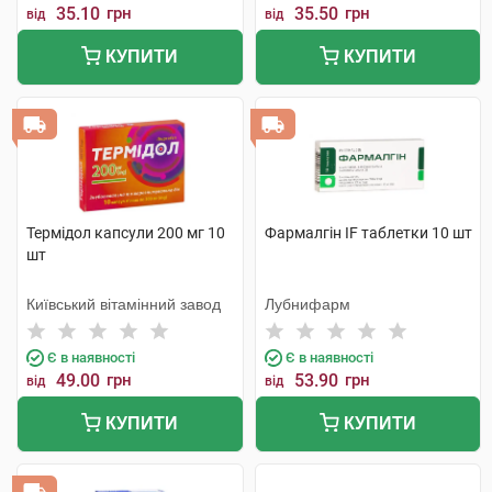
35.10
грн
35.50
грн
від
від
КУПИТИ
КУПИТИ
Термідол капсули 200 мг 10
Фармалгін IF таблетки 10 шт
шт
Київський вітамінний завод
Лубнифарм
Є в наявності
Є в наявності
49.00
грн
53.90
грн
від
від
КУПИТИ
КУПИТИ