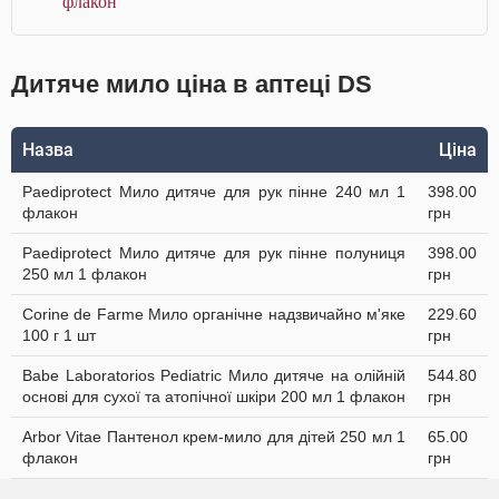
флакон
Дитяче мило ціна в аптеці DS
Назва
Ціна
Paediprotect Мило дитяче для рук пінне 240 мл 1
398.00
флакон
грн
Paediprotect Мило дитяче для рук пінне полуниця
398.00
250 мл 1 флакон
грн
Corine de Farme Мило органічне надзвичайно м'яке
229.60
100 г 1 шт
грн
Babe Laboratorios Pediatric Мило дитяче на олійній
544.80
основі для сухої та атопічної шкіри 200 мл 1 флакон
грн
Arbor Vitae Пантенол крем-мило для дітей 250 мл 1
65.00
флакон
грн