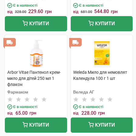
Є в наявності
Є в наявності
229.60
544.80
грн
грн
від
328.00
від
681.00
КУПИТИ
КУПИТИ
Arbor Vitae Пантенол крем-
Weleda Мило для немовлят
мило для дітей 250 мл 1
Календула 100 г 1 шт
флакон
Фармаком
Веледа АГ
Є в наявності
Є в наявності
65.00
грн
228.00
грн
від
від
КУПИТИ
КУПИТИ