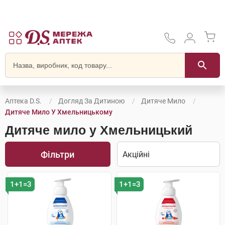
Аптека D.S.
Догляд За Дитиною
Дитяче Мило
Дитяче Мило У Хмельницькому
Дитяче мило у Хмельницький
Фільтри
1+1=3
1+1=3