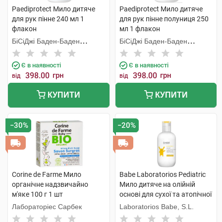
Paediprotect Мило дитяче
Paediprotect Мило дитяче
для рук пінне 240 мл 1
для рук пінне полуниця 250
флакон
мл 1 флакон
БіСіДжі Баден-Баден
БіСіДжі Баден-Баден
Косметікс Груп Гмбх
Косметікс Груп Гмбх
Є в наявності
Є в наявності
398.00
грн
398.00
грн
від
від
КУПИТИ
КУПИТИ
−30%
−20%
Corine de Farme Мило
Babe Laboratorios Pediatric
органічне надзвичайно
Мило дитяче на олійній
м'яке 100 г 1 шт
основі для сухої та атопічної
шкіри 200 мл 1 флакон
Лабораторіес Сарбек
Laboratorios Babe, S.L.