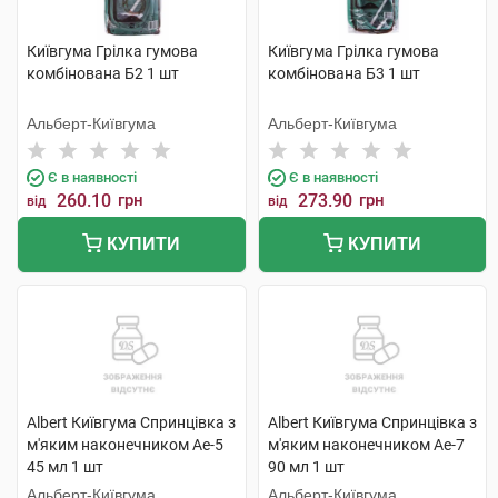
Київгума Грілка гумова
Київгума Грілка гумова
комбінована Б2 1 шт
комбінована Б3 1 шт
Альберт-Київгума
Альберт-Київгума
Є в наявності
Є в наявності
260.10
грн
273.90
грн
від
від
КУПИТИ
КУПИТИ
Albert Київгума Спринцівка з
Albert Київгума Спринцівка з
м'яким наконечником Ае-5
м'яким наконечником Ае-7
45 мл 1 шт
90 мл 1 шт
Альберт-Київгума
Альберт-Київгума