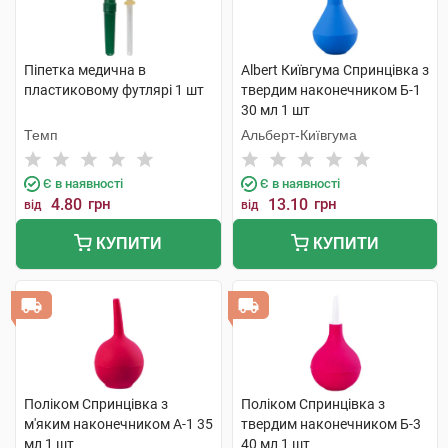
Піпетка медична в
Albert Київгума Спринцівка з
пластиковому футлярі 1 шт
твердим наконечником Б-1
30 мл 1 шт
Темп
Альберт-Київгума
Є в наявності
Є в наявності
4.80
грн
13.10
грн
від
від
КУПИТИ
КУПИТИ
Поліком Спринцівка з
Поліком Спринцівка з
м'яким наконечником А-1 35
твердим наконечником Б-3
мл 1 шт
40 мл 1 шт