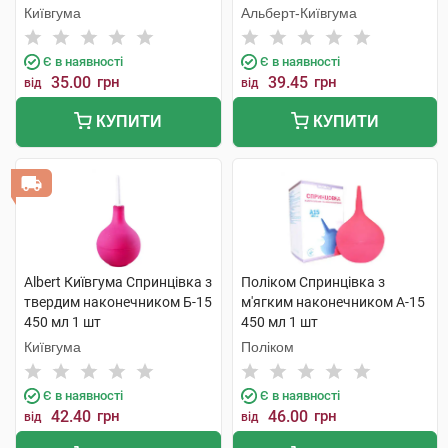
Київгума
Альберт-Київгума
Є в наявності
Є в наявності
35.00
грн
39.45
грн
від
від
КУПИТИ
КУПИТИ
Albert Київгума Спринцівка з
Поліком Спринцівка з
твердим наконечником Б-15
м'ягким наконечником А-15
450 мл 1 шт
450 мл 1 шт
Київгума
Поліком
Є в наявності
Є в наявності
42.40
грн
46.00
грн
від
від