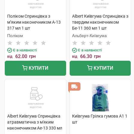
Поліком Спринцівка з
Albert Київгума Спринцівка з
м’яким наконечником А-13
твердим наконечником
317 мл 1 шт
Бе-11 360 мл 1 шт
Поліком
Альберт-Київгума
Є в наявності
Є в наявності
62.00
грн
66.30
грн
від
від
КУПИТИ
КУПИТИ
Albert Київгума Спринцівка
Київгума Грілка гумова А1 1
атравматична з м'яким
шт
наконечником Ае-13 330 мл