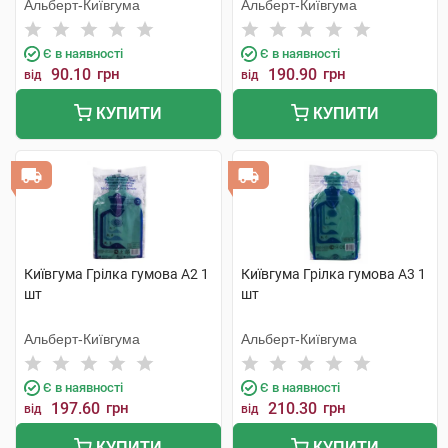
1 шт
Альберт-Київгума
Альберт-Київгума
Є в наявності
Є в наявності
90.10
грн
190.90
грн
від
від
КУПИТИ
КУПИТИ
Київгума Грілка гумова А2 1
Київгума Грілка гумова А3 1
шт
шт
Альберт-Київгума
Альберт-Київгума
Є в наявності
Є в наявності
197.60
грн
210.30
грн
від
від
КУПИТИ
КУПИТИ