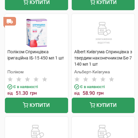
КУПИТИ
КУПИТИ
Поліком Спринцівка
Albert Київгума Спринцівка з
іригаційна ІБ-15 450 мл 1 шт
твердим наконечником Бе-7
140 мл 1 шт
Поліком
Альберт-Київгума
Є в наявності
Є в наявності
51.30
грн
58.90
грн
від
від
КУПИТИ
КУПИТИ