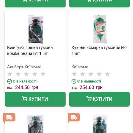
Київгума Грілка гумова
Кухоль Есмарха гумовий №2
комбінована Б1 1 шт
1 шт
Альберт-Київгума
Київгума
Є в наявності
Є в наявності
244.50
грн
254.60
грн
від
від
КУПИТИ
КУПИТИ