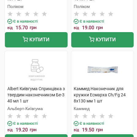
Поліком
Поліком
Є в наявності
Є в наявності
15.70
грн
19.00
грн
від
від
КУПИТИ
КУПИТИ
Albert Київгума Спринцівка з
Каммед Наконечник для
твердим наконечником Бе-3
кружки Есмарха Ch/Fg 24
40 мл 1 шт
8x130 мм 1 шт
Альберт-Київгума
Каммед
Є в наявності
Є в наявності
19.20
грн
19.50
грн
від
від