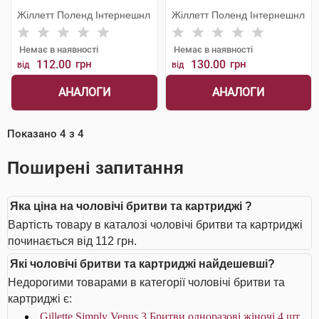
Жіллетт Поленд Інтернешнл
Жіллетт Поленд Інтернешнл
Немає в наявності
Немає в наявності
112.00
грн
130.00
грн
від
від
АНАЛОГИ
АНАЛОГИ
Показано
4
з
4
Поширені запитання
Яка ціна на чоловічі бритви та картриджі ?
Вартість товару в каталозі чоловічі бритви та картриджі
починається від 112 грн.
Які чоловічі бритви та картриджі найдешевші?
Недорогими товарами в категорії чоловічі бритви та
картриджі є:
Gillette Simply Venus 3 Бритви одноразові жіночі 4 шт