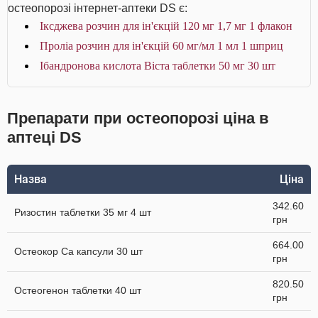
остеопорозі інтернет-аптеки DS є:
Іксджева розчин для ін'єкцій 120 мг 1,7 мг 1 флакон
Проліа розчин для ін'єкцій 60 мг/мл 1 мл 1 шприц
Ібандронова кислота Віста таблетки 50 мг 30 шт
Препарати при остеопорозі ціна в
аптеці DS
Назва
Ціна
342.60
Ризостин таблетки 35 мг 4 шт
грн
664.00
Остеокор Cа капсули 30 шт
грн
820.50
Остеогенон таблетки 40 шт
грн