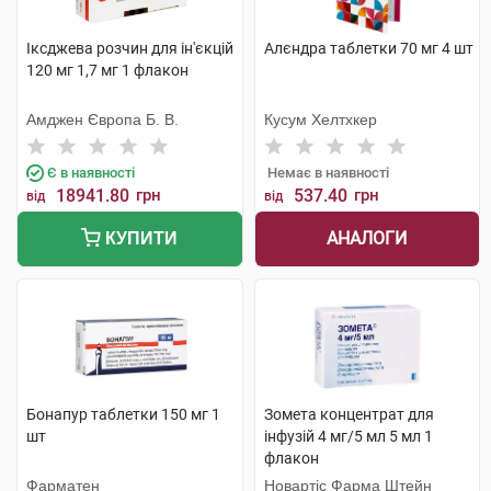
Іксджева розчин для ін'єкцій
Алєндра таблетки 70 мг 4 шт
120 мг 1,7 мг 1 флакон
Амджен Європа Б. В.
Кусум Хелтхкер
Є в наявності
Немає в наявності
18941.80
грн
537.40
грн
від
від
АНАЛОГИ
КУПИТИ
Бонапур таблетки 150 мг 1
Зомета концентрат для
шт
інфузій 4 мг/5 мл 5 мл 1
флакон
Фарматен
Новартіс Фарма Штейн