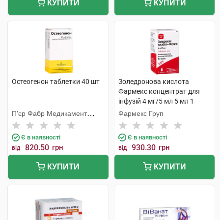
КУПИТИ
КУПИТИ
Остеогенон таблетки 40 шт
Золедронова кислота
Фармекс концентрат для
інфузій 4 мг/5 мл 5 мл 1
флакон
П'єр Фабр Медикамент
Фармекс Груп
Продакшн
Є в наявності
Є в наявності
820.50
грн
930.30
грн
від
від
КУПИТИ
КУПИТИ