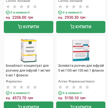
Сінтон Хіспанія
Сінтон Хіспанія
Є в наявності
Є в наявності
2206.00
грн
2930.30
грн
від
від
КУПИТИ
КУПИТИ
Бонабласт концентрат для
Золевіста розчин для інфузій
розчину для інфузій 1 мг/мл
5 мг/100 мл 100 мл 1 флакон
6 мл 1 флакон
Фарматен
Алтан Фармасьютікалз
Є в наявності
Є в наявності
4573.70
грн
5150.10
грн
від
від
КУПИТИ
КУПИТИ