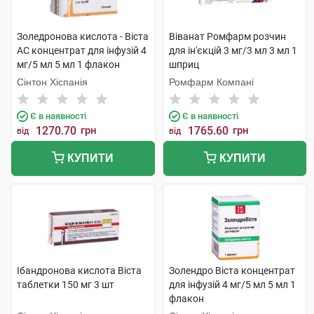
Золедронова кислота - Віста
Віванат Ромфарм розчин
АС концентрат для інфузій 4
для ін'єкцій 3 мг/3 мл 3 мл 1
мг/5 мл 5 мл 1 флакон
шприц
Сінтон Хіспанія
Ромфарм Компані
Є в наявності
Є в наявності
1270.70
грн
1765.60
грн
від
від
КУПИТИ
КУПИТИ
Ібандронова кислота Віста
Золендро Віста концентрат
таблетки 150 мг 3 шт
для інфузій 4 мг/5 мл 5 мл 1
флакон