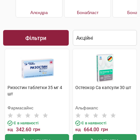
Алєндра
Бонабласт
Бонап
Фільтри
Ризостин таблетки 35 мг 4
Остеокор Cа капсули 30 шт
шт
Фармасайнс
Альфакапс
Є в наявності
Є в наявності
342.60
грн
664.00
грн
від
від