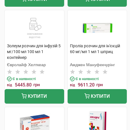
Золеум розчин для інфузій 5
Проліа розчин для ін'єкцій
мг/100 мл 100 мл 1
60 мг/мл 1 мл 1 шприц
контейнер
Євролайф Хелткеар
Амджен Мануфекчурінг
Є в наявності
Є в наявності
5445.80
грн
9611.20
грн
від
від
КУПИТИ
КУПИТИ