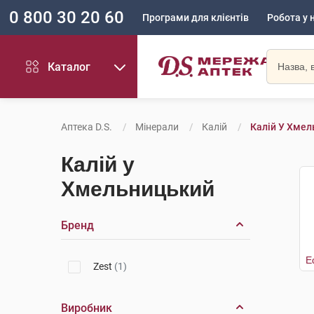
0 800 30 20 60
Програми для клієнтів
Робота у 
Каталог
Аптека D.S.
Мінерали
Калій
Калій У Хме
Калій у
Хмельницький
Бренд
Е
Zest
(1)
Виробник