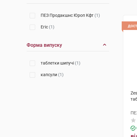
ПЕЗ Продакшнс Юроп Кфт
(1)
дос
Егіс
(1)
Форма випуску
таблетки шипучі
(1)
капсули
(1)
Ze
та
ПЕ
ві