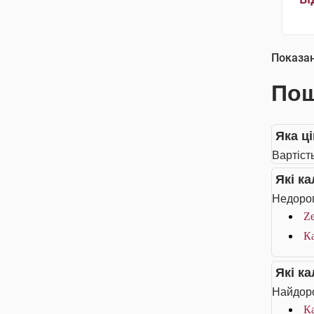
Показа
Пош
Яка ці
Вартість
Які к
Недорог
Ze
Ка
Які к
Найдоро
Ка