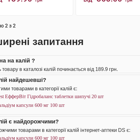
грн
грн
КУПИТИ
КУПИТИ
но
2
з
2
ирені запитання
на на калій ?
 товару в каталозі калій починається від 189.9 грн.
алій найдешевші?
ими товарами в категорії калій є:
st ЕфферВіт Гідробаланс таблетки шипучі 20 шт
льдіум капсули 600 мг 100 шт
алій є найдорожчими?
жчими товарами в категорії калій інтернет-аптеки DS є:
льдіум капсули 600 мг 100 шт