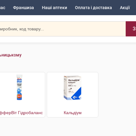
нас
Франшиза
Наші аптеки
Оплата і доставка
Акції
З
льницькому
фферВіт Гідробаланс
Кальдіум