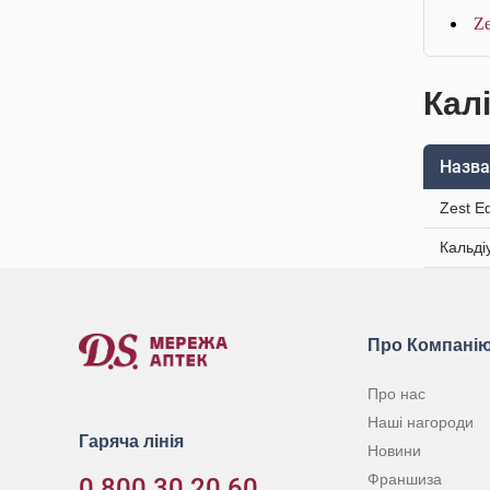
Ze
Калі
Назва
Zest Е
Кальді
Про Компані
Про нас
Наші нагороди
Гаряча лінія
Новини
Франшиза
0 800 30 20 60