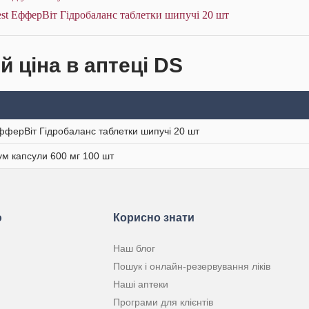
st ЕфферВіт Гідробаланс таблетки шипучі 20 шт
й ціна в аптеці DS
фферВіт Гідробаланс таблетки шипучі 20 шт
ум капсули 600 мг 100 шт
ю
Корисно знати
Наш блог
Пошук і онлайн-резервування ліків
Наші аптеки
Програми для клієнтів