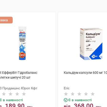
тавка
st ЕфферВіт Гідробаланс
Кальдіум капсули 600 мг 1
блетки шипучі 20 шт
З Продакшнс Юроп Кфт
Егіс
Є в наявності
Є в наявності
189.90
368.00
д
від