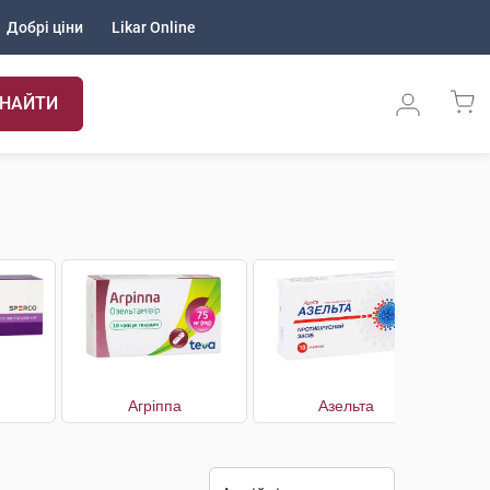
Добрі ціни
Likar Online
НАЙТИ
Агріппа
Азельта