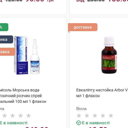
грн
КУПИТИ
КУПИТИ
%
доставка
инка
тавка
місоль Морська вода
Евкаліпту настойка Arbor V
тонічний розчин спрей
мл 1 флакон
зальний 100 мл 1 флакон
ола
Віола
Є в наявності
Є в наявності