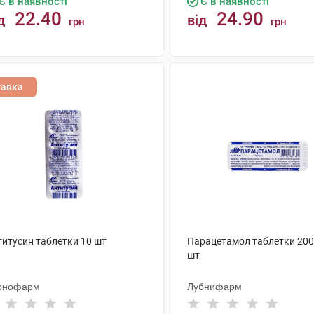
Є в наявності
Є в наявності
22.40
24.90
д
від
грн
грн
КУПИТИ
КУПИТИ
тавка
титусин таблетки 10 шт
Парацетамол таблетки 200
шт
рнофарм
Лубнифарм