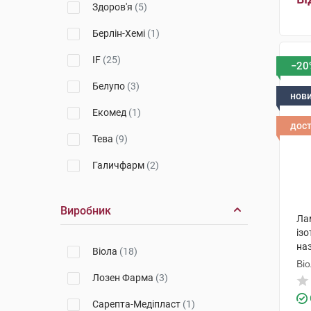
Здоров'я
(5)
Берлін-Хемі
(1)
IF
(25)
−20
Белупо
(3)
нов
Екомед
(1)
дос
Тева
(9)
Галичфарм
(2)
Фармак
(1)
Виробник
Астрафарм
(1)
Ла
ізо
Новофарм
(1)
на
Віола
(18)
Ві
MAXEFFECT
(3)
Лозен Фарма
(3)
Екобарс
(5)
Сарепта-Медіпласт
(1)