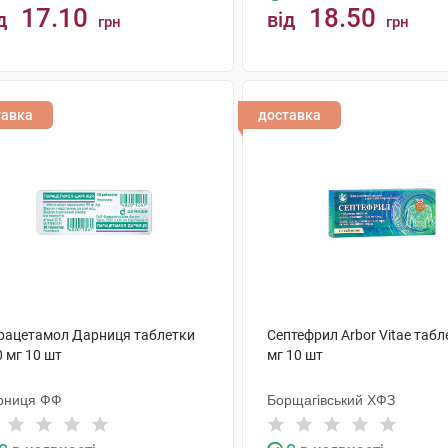
17.10
18.50
д
від
грн
грн
КУПИТИ
КУПИТИ
тавка
доставка
рацетамол Дарниця таблетки
Септефрил Arbor Vitae табл
 мг 10 шт
мг 10 шт
рниця ФФ
Борщагівський ХФЗ