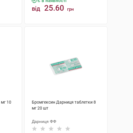
Є в наявності
25.60
від
грн
КУПИТИ
 мг 10
Бромгексин Дарниця таблетки 8
мг 20 шт
Дарниця ФФ