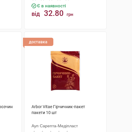
Є в наявності
32.80
від
грн
КУПИТИ
доставка
 розчин
Arbor Vitae Гірчичник-пакет
пакети 10 шт
Ауп Сарепта-Медіпласт