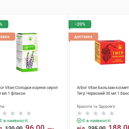
%
−20%
тавка
доставка
or Vitae Солодки кореня сироп
Arbor Vitae Бальзам косме
0 мл 1 флакон
Тигр Червоний 30 мл 1 бан
ола
Красота та Здоров'я
Є в наявності
Є в наявності
96.00
188.0
д
120.00
від
235.00