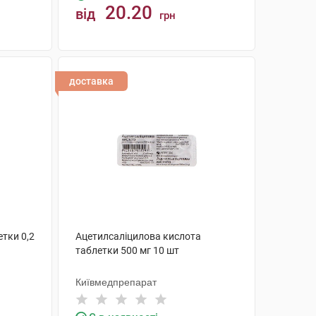
20.20
від
грн
КУПИТИ
доставка
етки 0,2
Ацетилсаліцилова кислота
таблетки 500 мг 10 шт
Київмедпрепарат