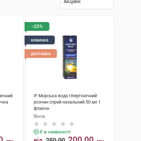
−20%
новинка
доставка
тичний
IF Морська вода гіпертонічний
очка
розчин спрей назальний 50 мл 1
флакон
Віола
Є в наявності
0
200.00
від
250.00