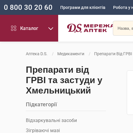
0 800 30 20 60
Програми для клієнтів
Робота у 
Каталог
Аптека D.S.
Медикаменти
Препарати Від ГРВІ
Препарати від
ГРВІ та застуди у
Хмельницький
Підкатегорії
Відхаркувальні засоби
Зігріваючі мазі