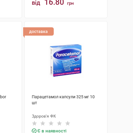
16.80
від
грн
КУПИТИ
доставка
bor
Парацетамол капсули 325 мг 10
шт
Здоров'я ФК
Є в наявності