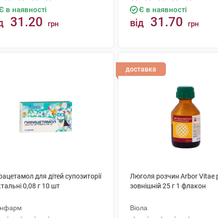
Є в наявності
Є в наявності
31.20
31.70
д
від
грн
грн
КУПИТИ
КУПИТИ
доставка
ацетамол для дітей супозиторії
Люголя розчин Arbor Vitae
тальні 0,08 г 10 шт
зовнішній 25 г 1 флакон
нфарм
Віола