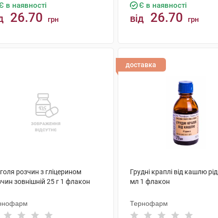
Є в наявності
Є в наявності
26.70
26.70
д
від
грн
грн
КУПИТИ
КУПИТИ
доставка
голя розчин з гліцерином
Грудні краплі від кашлю рі
чин зовнішній 25 г 1 флакон
мл 1 флакон
рнофарм
Тернофарм