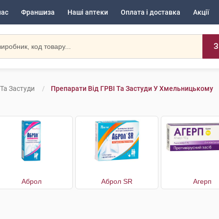
нас
Франшиза
Наші аптеки
Оплата і доставка
Акції
З
 Та Застуди
Препарати Від ГРВІ Та Застуди У Хмельницькому
Аброл
Аброл SR
Агерп