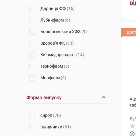
ві
Стада
(3)
Дарниця ФФ
(16)
Екстратерм
(6)
Лубнифарм
(6)
Dr.Oil
(1)
Борщагівський ХФЗ
(9)
дос
Ріхтер
(1)
Здоров'я ФК
(13)
Кукушка
(1)
Київмедпрепарат
(14)
Хеель
(1)
Тернофарм
(6)
ФармБіотек
(2)
Монфарм
(5)
Ауп Сарепта-Медіпласт
(1)
Форма випуску
Ац
ДКП Фармацевтична фабрика
таб
(4)
сироп
(70)
Технолог
(6)
Лу
льодяники
(61)
Фармак
(62)