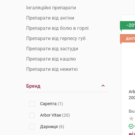
Інгаляційні препарати
Препарати від ангіни
−20
Препарати від болю в горлі
Препарати від герпесу губ
дос
Препарати від застуди
Препарати від кашлю
Препарати від нежитю
Препарати від температури
Бренд
Противірусні препарати
Arb
20
Чай від застуди
Сарепта
(1)
Ві
Arbor Vitae
(20)
Дарниця
(6)
ві