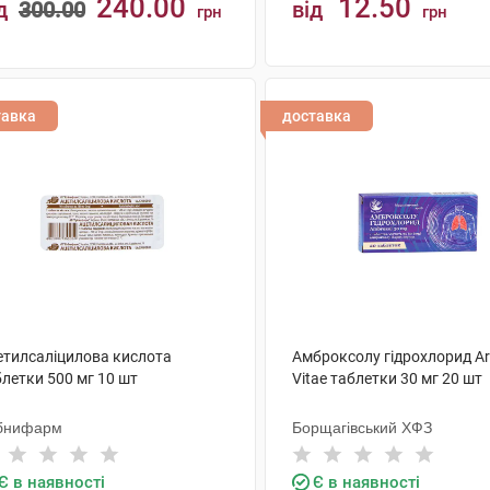
240.00
12.50
д
300.00
від
грн
грн
КУПИТИ
КУПИТИ
тавка
доставка
етилсаліцилова кислота
Амброксолу гідрохлорид Ar
летки 500 мг 10 шт
Vitae таблетки 30 мг 20 шт
бнифарм
Борщагівський ХФЗ
Є в наявності
Є в наявності