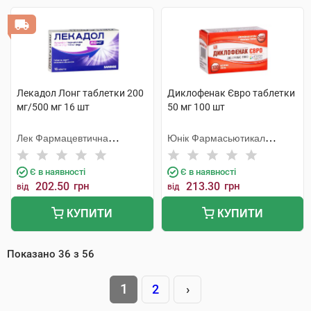
Лекадол Лонг таблетки 200
Диклофенак Євро таблетки
мг/500 мг 16 шт
50 мг 100 шт
Лек Фармацевтична
Юнік Фармасьютикал
компанія
Лабораторіз
Є в наявності
Є в наявності
202.50
грн
213.30
грн
від
від
КУПИТИ
КУПИТИ
Показано
36
з
56
1
2
›