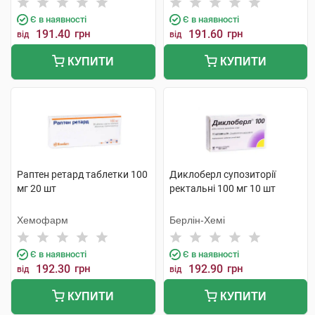
Є в наявності
Є в наявності
191.40
грн
191.60
грн
від
від
КУПИТИ
КУПИТИ
Раптен ретард таблетки 100
Диклоберл супозиторії
мг 20 шт
ректальні 100 мг 10 шт
Хемофарм
Берлін-Хемі
Є в наявності
Є в наявності
192.30
грн
192.90
грн
від
від
КУПИТИ
КУПИТИ