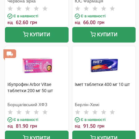
Червона зірка
ЮС Фармація
Є в наявності
Є в наявності
62.60
грн
66.00
грн
від
від
КУПИТИ
КУПИТИ
Ібупрофен Arbor Vitae
Імет таблетки 400 мг 10 шт
таблетки 200 мг 50 шт
Борщагівський ХФЗ
Берлін-Хемі
Є в наявності
Є в наявності
81.90
грн
91.50
грн
від
від
КУПИТИ
КУПИТИ