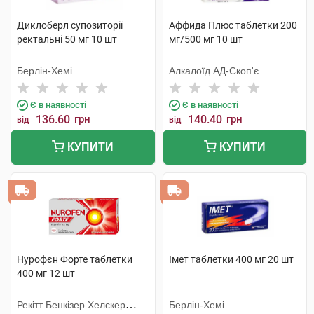
Диклоберл супозиторії
Аффида Плюс таблетки 200
ректальні 50 мг 10 шт
мг/500 мг 10 шт
Берлін-Хемі
Алкалоїд АД-Скоп'є
Є в наявності
Є в наявності
136.60
грн
140.40
грн
від
від
КУПИТИ
КУПИТИ
Нурофєн Форте таблетки
Імет таблетки 400 мг 20 шт
400 мг 12 шт
Рекітт Бенкізер Хелскер
Берлін-Хемі