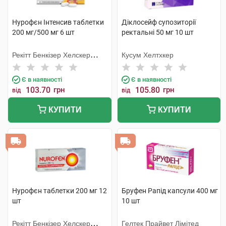
Нурофєн Інтенсив таблетки
Діклосейф супозиторії
200 мг/500 мг 6 шт
ректальні 50 мг 10 шт
Рекітт Бенкізер Хелскер
Кусум Хелтхкер
Інтернешнл
Є в наявності
Є в наявності
103.70
грн
105.80
грн
від
від
КУПИТИ
КУПИТИ
Нурофєн таблетки 200 мг 12
Бруфен Рапід капсули 400 мг
шт
10 шт
Рекітт Бенкізер Хелскер
Гелтек Прайвет Лімітед