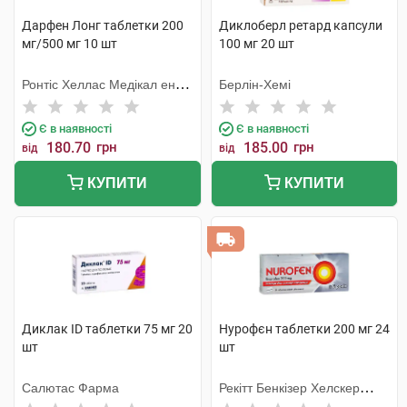
Дарфен Лонг таблетки 200
Диклоберл ретард капсули
мг/500 мг 10 шт
100 мг 20 шт
Ронтіс Хеллас Медікал енд
Берлін-Хемі
Фармасьютікал Продактс
С.А.
Є в наявності
Є в наявності
180.70
грн
185.00
грн
від
від
КУПИТИ
КУПИТИ
Диклак ID таблетки 75 мг 20
Нурофєн таблетки 200 мг 24
шт
шт
Салютас Фарма
Рекітт Бенкізер Хелскер
Інтернешнл