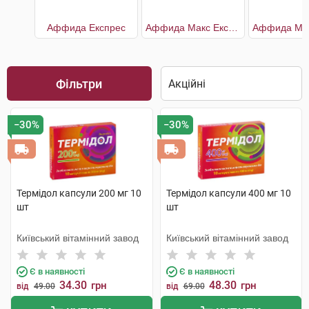
Аффида Експрес
Аффида Макс Експрес
Фільтри
−30%
−30%
Термідол капсули 200 мг 10
Термідол капсули 400 мг 10
шт
шт
Київський вітамінний завод
Київський вітамінний завод
Є в наявності
Є в наявності
34.30
48.30
грн
грн
від
49.00
від
69.00