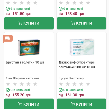
Інтернешнл
Є в наявності
Є в наявності
151.50
грн
153.40
грн
від
від
КУПИТИ
КУПИТИ
Брустан таблетки 10 шт
Діклосейф супозиторії
ректальні 100 мг 10 шт
Сан Фармасьютикал
Кусум Хелтхкер
Індастріз
Є в наявності
Є в наявності
155.20
грн
161.30
грн
від
від
КУПИТИ
КУПИТИ