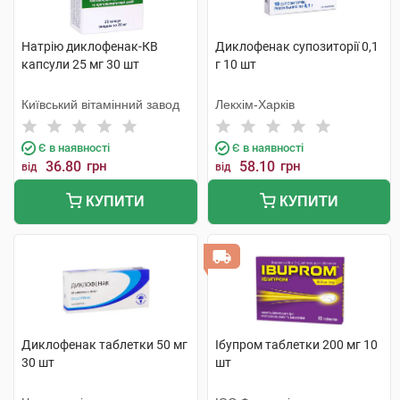
Натрію диклофенак-КВ
Диклофенак супозиторії 0,1
капсули 25 мг 30 шт
г 10 шт
Київський вітамінний завод
Лекхім-Харків
Є в наявності
Є в наявності
36.80
грн
58.10
грн
від
від
КУПИТИ
КУПИТИ
Диклофенак таблетки 50 мг
Ібупром таблетки 200 мг 10
30 шт
шт