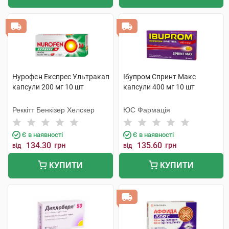
Нурофєн Експрес Ультракап
Ібупром Спринт Макс
капсули 200 мг 10 шт
капсули 400 мг 10 шт
Реккітт Бенкізер Хелскер
ЮС Фармація
Є в наявності
Є в наявності
134.30
грн
135.60
грн
від
від
КУПИТИ
КУПИТИ