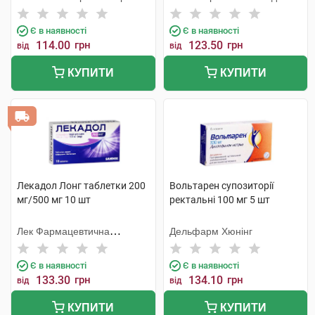
Інтернешнл
Є в наявності
Є в наявності
114.00
грн
123.50
грн
від
від
КУПИТИ
КУПИТИ
Лекадол Лонг таблетки 200
Вольтарен супозиторії
мг/500 мг 10 шт
ректальні 100 мг 5 шт
Лек Фармацевтична
Дельфарм Хюнінг
компанія
Є в наявності
Є в наявності
133.30
грн
134.10
грн
від
від
КУПИТИ
КУПИТИ