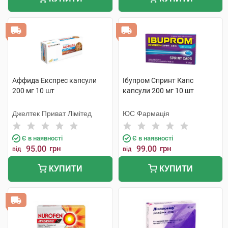
Аффида Експрес капсули
Ібупром Спринт Капс
200 мг 10 шт
капсули 200 мг 10 шт
Джелтек Приват Лімітед
ЮС Фармація
Є в наявності
Є в наявності
95.00
грн
99.00
грн
від
від
КУПИТИ
КУПИТИ