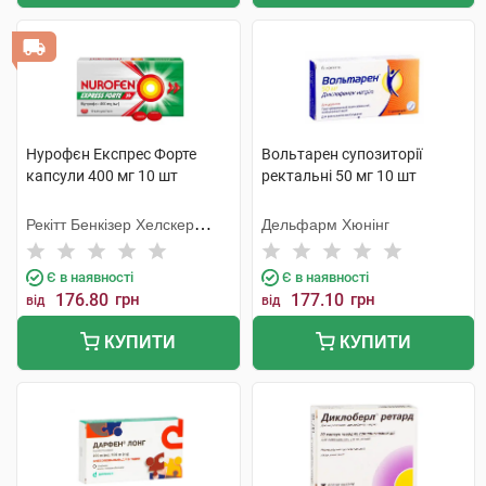
Нурофєн Експрес Форте
Вольтарен супозиторії
капсули 400 мг 10 шт
ректальні 50 мг 10 шт
Рекітт Бенкізер Хелскер
Дельфарм Хюнінг
Інтернешнл
Є в наявності
Є в наявності
176.80
грн
177.10
грн
від
від
КУПИТИ
КУПИТИ