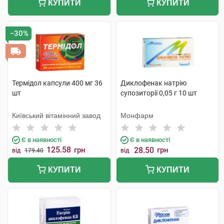
КУПИТИ
КУПИТИ
−30%
Термідол капсули 400 мг 36
Диклофенак натрію
шт
супозиторії 0,05 г 10 шт
Київський вітамінний завод
Монфарм
Є в наявності
Є в наявності
125.58
грн
28.50
грн
від
179.40
від
КУПИТИ
КУПИТИ