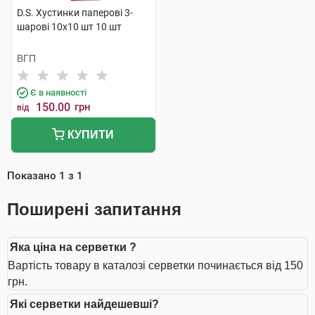
D.S. Хустинки паперові 3-
шарові 10х10 шт 10 шт
ВГП
Є в наявності
150.00
грн
від
КУПИТИ
Показано
1
з
1
Поширені запитання
Яка ціна на серветки ?
Вартість товару в каталозі серветки починається від 150
грн.
Які серветки найдешевші?