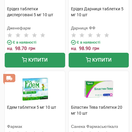
Ерідез таблетки
Ерідез Дарниця таблетки 5
дисперговані 5 мг 10 шт
мг 10 шт
Дженефарм
Дарниця ФФ
Є в наявності
Є в наявності
98.70
грн
98.90
грн
від
від
КУПИТИ
КУПИТИ
Едем таблетки 5 мг 10 шт
Біластин Тева таблетки 20
мг 10 шт
Фармак
Санека Фармасьютікалз