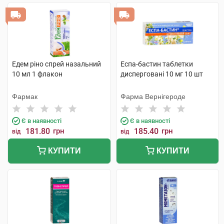
Едем ріно спрей назальний
Еспа-бастин таблетки
10 мл 1 флакон
дисперговані 10 мг 10 шт
Фармак
Фарма Вернігероде
Є в наявності
Є в наявності
181.80
грн
185.40
грн
від
від
КУПИТИ
КУПИТИ