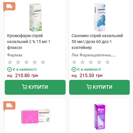
Кромофарм спрей
Саномен спрей назальний
назальний 2 % 15 мл 1
50 мкг/доза 60 доз 1
флакон
контейнер
Фармак
Лек Фармацевтична
компанія
Є в наявності
Є в наявності
210.80
грн
215.50
грн
від
від
КУПИТИ
КУПИТИ