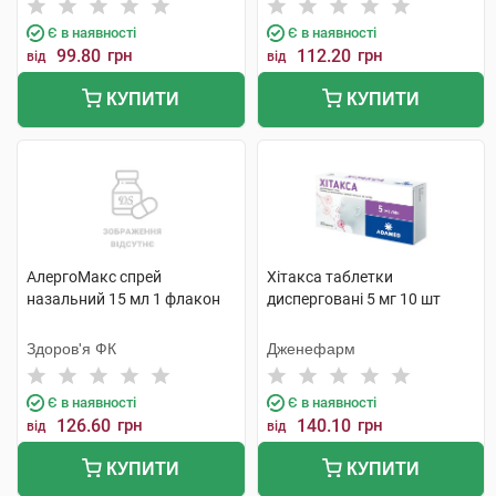
Є в наявності
Є в наявності
99.80
грн
112.20
грн
від
від
КУПИТИ
КУПИТИ
АлергоМакс спрей
Хітакса таблетки
назальний 15 мл 1 флакон
дисперговані 5 мг 10 шт
Здоров'я ФК
Дженефарм
Є в наявності
Є в наявності
126.60
грн
140.10
грн
від
від
КУПИТИ
КУПИТИ