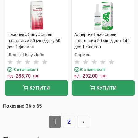
Назонекс Синус спрей
Аллертек Назо спрей
назальний 50 мкг/дозу 60
назальний 50 мкг/дозу 140
доз 1 флакон
доз 1 флакон
Шерінг-Плау Лабо
Фармеа
Є в наявності
Є в наявності
288.70
грн
292.00
грн
від
від
КУПИТИ
КУПИТИ
Показано
36
з
65
1
2
›