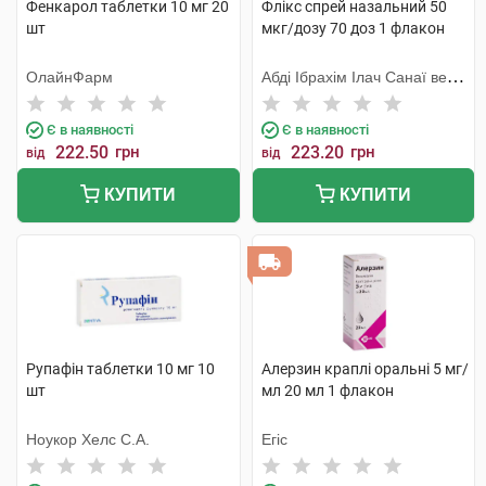
Фенкарол таблетки 10 мг 20
Флікс спрей назальний 50
шт
мкг/дозу 70 доз 1 флакон
ОлайнФарм
Абді Ібрахім Ілач Санаї ве
Тіджарет
Є в наявності
Є в наявності
222.50
грн
223.20
грн
від
від
КУПИТИ
КУПИТИ
Рупафін таблетки 10 мг 10
Алерзин краплі оральні 5 мг/
шт
мл 20 мл 1 флакон
Ноукор Хелс С.А.
Егіс