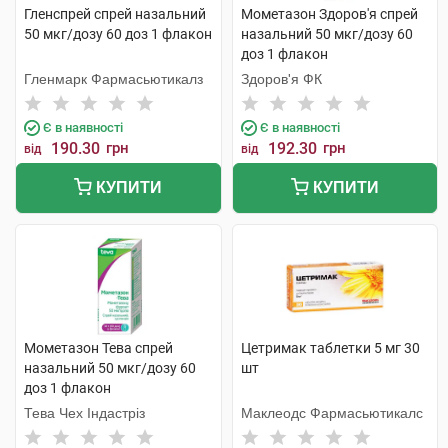
Гленспрей спрей назальний
Мометазон Здоров'я спрей
50 мкг/дозу 60 доз 1 флакон
назальний 50 мкг/дозу 60
доз 1 флакон
Гленмарк Фармасьютикалз
Здоров'я ФК
Є в наявності
Є в наявності
190.30
грн
192.30
грн
від
від
КУПИТИ
КУПИТИ
Мометазон Тева спрей
Цетримак таблетки 5 мг 30
назальний 50 мкг/дозу 60
шт
доз 1 флакон
Тева Чех Індастріз
Маклеодс Фармасьютикалс