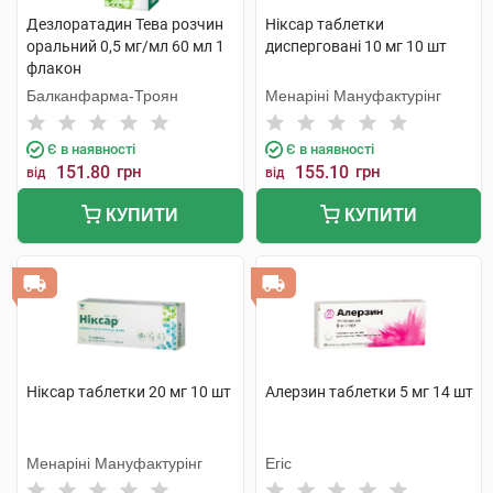
Дезлоратадин Тева розчин
Ніксар таблетки
оральний 0,5 мг/мл 60 мл 1
дисперговані 10 мг 10 шт
флакон
Балканфарма-Троян
Менаріні Мануфактурінг
Є в наявності
Є в наявності
151.80
грн
155.10
грн
від
від
КУПИТИ
КУПИТИ
Ніксар таблетки 20 мг 10 шт
Алерзин таблетки 5 мг 14 шт
Менаріні Мануфактурінг
Егіс