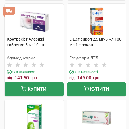
Контрахіст Алерджі
L-Цет сироп 2,5 мг/5 мл 100
таблетки 5 мг 10 шт
мл 1 флакон
Адамед Фарма
Гледфарм ЛТД
Є в наявності
Є в наявності
141.60
грн
149.00
грн
від
від
КУПИТИ
КУПИТИ