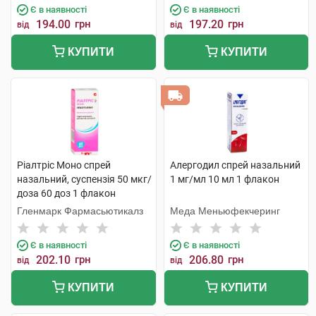
Є в наявності
Є в наявності
194.00
грн
197.20
грн
від
від
КУПИТИ
КУПИТИ
Ріалтріс Моно спрей
Алергодил спрей назальний
назальний, суспензія 50 мкг/
1 мг/мл 10 мл 1 флакон
доза 60 доз 1 флакон
Гленмарк Фармасьютикалз
Меда Меньюфекчеринг
Є в наявності
Є в наявності
202.10
грн
206.80
грн
від
від
КУПИТИ
КУПИТИ