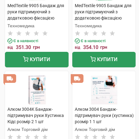
MedTextile 9905 Бандаж для
MedTextile 9905 Бандаж для
руки підтримуючий з
руки підтримуючий з
додатковою фіксацією
додатковою фіксацією
розмір L 1 шт
розмір M 1 шт
Техномедика
Техномедика
Є в наявності
Є в наявності
351.30
грн
354.10
грн
від
від
КУПИТИ
КУПИТИ
Алком 3004K Бандаж-
Алком 3004 Бандаж-
підтримувач руки Хустинка
підтримувач руки (хустинка)
Кідс розмір 2 1 шт
розмір 1 1 шт
Алком Торговий дім
Алком Торговий дім