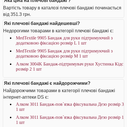
Яка ціна на плечові бандажі ?
Вартість товару в каталозі плечові бандажі починається
від 351.3 грн.
Які плечові бандажі найдешевші?
Недорогими товарами в категорії плечові бандажі є:
MedTextile 9905 Бандаж для руки підтримуючий з
додатковою фіксацією розмір L 1 шт
MedTextile 9905 Бандаж для руки підтримуючий з
додатковою фіксацією розмір M 1 шт
Алком 3004K Бандаж-підтримувач руки Хустинка Кідс
розмір 2 1 шт
Які плечові бандажі є найдорожчими?
Найдорожчими товарами в категорії плечові бандажі
інтернет-аптеки DS є:
Алком 3011 Бандаж-пов`язка фіксувальна Дезо розмір 3
1 шт
Алком 3011 Бандаж-пов`язка фіксувальна Дезо розмір 1
1 шт