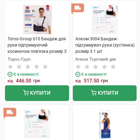
Toros-Group 610 Бандаж для
Алком 3004 Бандаж-
руки підтримуючий
підтримувач руки (хустинка)
косиночна пов'язка розмір 3
розмір 3 1 шт
чорний 1 шт
Торос-Груп
Алком Торговий дім
Є в наявності
Є в наявності
446.50
грн
517.50
грн
від
від
КУПИТИ
КУПИТИ