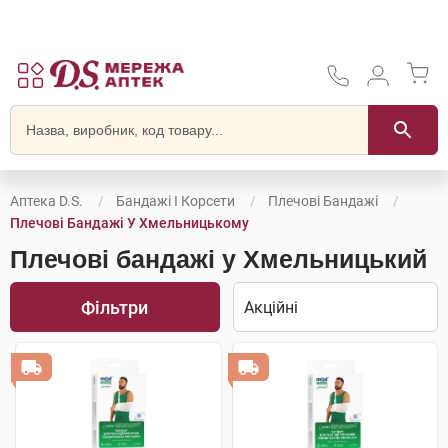
Аптека D.S.
Бандажі І Корсети
Плечові Бандажі
Плечові Бандажі У Хмельницькому
Плечові бандажі у Хмельницький
Фільтри