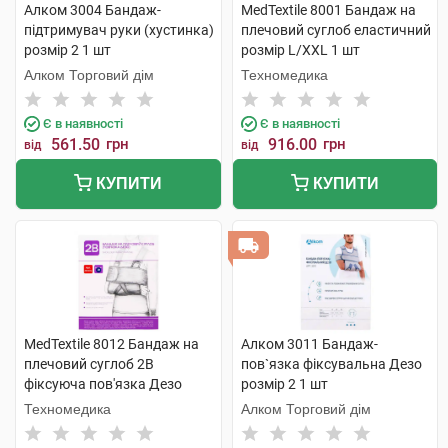
Алком 3004 Бандаж-
MedTextile 8001 Бандаж на
підтримувач руки (хустинка)
плечовий суглоб еластичний
розмір 2 1 шт
розмір L/XXL 1 шт
Алком Торговий дім
Техномедика
Є в наявності
Є в наявності
561.50
грн
916.00
грн
від
від
КУПИТИ
КУПИТИ
MedTextile 8012 Бандаж на
Алком 3011 Бандаж-
плечовий суглоб 2B
пов`язка фіксувальна Дезо
фіксуюча пов'язка Дезо
розмір 2 1 шт
розмір S/M 1 шт
Техномедика
Алком Торговий дім