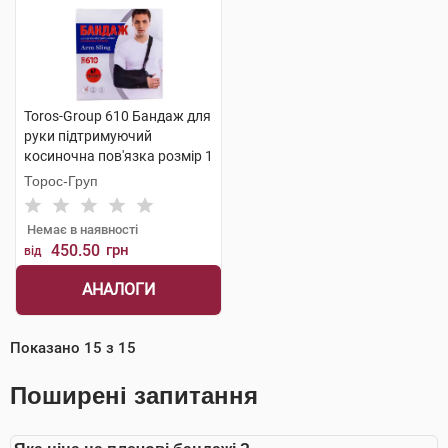
Toros-Group 610 Бандаж для
руки підтримуючий
косиночна пов'язка розмір 1
чорний 1 шт
Торос-Груп
Немає в наявності
450.50
грн
від
АНАЛОГИ
Показано
15
з
15
Поширені запитання