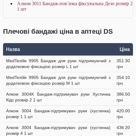
Алком 3011 Бандаж-пов`язка фіксувальна Дезо розмір 2
1 шт
Плечові бандажі ціна в аптеці DS
Назва
Ціна
MedTextile 9905 Бандаж для руки підтримуючий з
351.30
додатковою фіксацією розмір L 1 шт
грн
MedTextile 9905 Бандаж для руки підтримуючий з
354.10
додатковою фіксацією розмір M 1 шт
грн
Алком 3004K Бандаж-підтримувач руки Хустинка
386.50
Кідс розмір 2 1 шт
грн
Алком 3004 Бандаж-підтримувач руки (хустинка)
420.00
розмір 1 1 шт
грн
Алком 3004 Бандаж-підтримувач руки (хустинка)
436.20
розмір 4 1 шт
грн