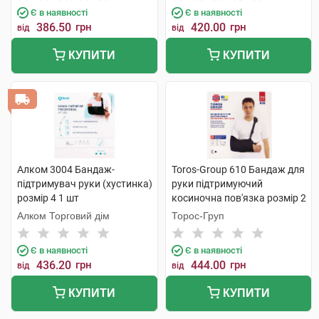
Є в наявності
Є в наявності
386.50
грн
420.00
грн
від
від
КУПИТИ
КУПИТИ
Алком 3004 Бандаж-
Toros-Group 610 Бандаж для
підтримувач руки (хустинка)
руки підтримуючий
розмір 4 1 шт
косиночна пов'язка розмір 2
чорний 1 шт
Алком Торговий дім
Торос-Груп
Є в наявності
Є в наявності
436.20
грн
444.00
грн
від
від
КУПИТИ
КУПИТИ