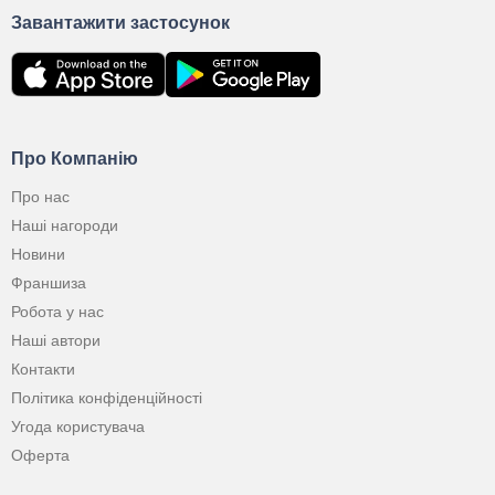
Завантажити застосунок
Про Компанію
Про нас
Наші нагороди
Новини
Франшиза
Робота у нас
Наші автори
Контакти
Політика конфіденційності
Угода користувача
Оферта