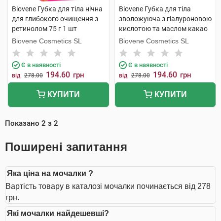
Biovene Губка для тіла нічна
Biovene Губка для тіла
для глибокого очищення з
зволожуюча з гіалуроновою
ретинолом 75 г 1 шт
кислотою та маслом какао
75 г 1 шт
Biovene Cosmetics SL
Biovene Cosmetics SL
Є в наявності
Є в наявності
194.60
194.60
грн
грн
від
278.00
від
278.00
КУПИТИ
КУПИТИ
Показано
2
з
2
Поширені запитання
Яка ціна на мочалки ?
Вартість товару в каталозі мочалки починається від 278
грн.
Які мочалки найдешевші?