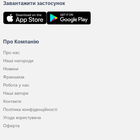
Завантажити застосунок
Про Компанію
Про нас
Наші нагороди
Новини
Франшиза
Робота у нас
Наші автори
Контакти
Політика конфіденційності
Угода користувача
Оферта