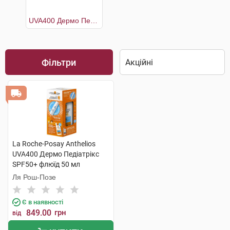
UVA400 Дермо Педіатрікс SPF50+ флюїд 50 мл +Термальна вода 50 мл
Фільтри
La Roche-Posay Anthelios
UVA400 Дермо Педіатрікс
SPF50+ флюїд 50 мл
+Термальна вода 50 мл 1
Ля Рош-Позе
набір
Є в наявності
849.00
грн
від