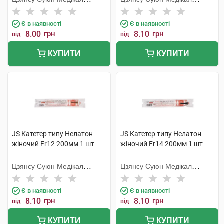
Метіріалс
Метіріалс
Є в наявності
Є в наявності
8.00
грн
8.10
грн
від
від
КУПИТИ
КУПИТИ
JS Катетер типу Нелатон
JS Катетер типу Нелатон
жіночий Fr12 200мм 1 шт
жіночий Fr14 200мм 1 шт
Цзянсу Суюн Медікал
Цзянсу Суюн Медікал
Метіріалс
Метіріалс
Є в наявності
Є в наявності
8.10
грн
8.10
грн
від
від
КУПИТИ
КУПИТИ