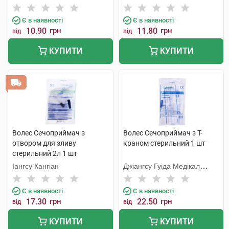
Метіріалс
Метіріалс
Є в наявності
Є в наявності
10.90
грн
11.80
грн
від
від
КУПИТИ
КУПИТИ
Волес Сечоприймач з
Волес Сечоприймач з Т-
отвором для зливу
краном стерильний 1 шт
стерильний 2л 1 шт
Іангсу Кангіан
Джіангсу Гуіда Медікал
Інструментс Ко.
Є в наявності
Є в наявності
17.30
грн
22.50
грн
від
від
КУПИТИ
КУПИТИ