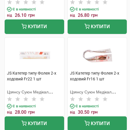
Метіріалс
Метіріалс
Є в наявності
Є в наявності
26.10
грн
26.80
грн
від
від
КУПИТИ
КУПИТИ
JS Катетер типу Фолея 2-х
JS Катетер типу Фолея 2-х
ходовий Fr22 1 шт
ходовий Fr16 1 шт
Цзянсу Суюн Медікал
Цзянсу Суюн Медікал
Метіріалс
Метіріалс
Є в наявності
Є в наявності
28.00
грн
30.50
грн
від
від
КУПИТИ
КУПИТИ