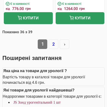
Є в наявності
Є в наявності
776.00
грн
1264.00
грн
від
від
КУПИТИ
КУПИТИ
Показано
36
з
39
1
2
›
Поширені запитання
Яка ціна на товари для урології ?
Вартість товару в каталозі товари для урології
починається від 4.6 грн.
Які товари для урології найдешевші?
Недорогими товарами в категорії товари для урології є:
JS Зонд урогенітальний 1 шт