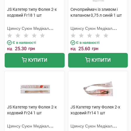
JS Катетер типу Фолея 2-х
Сечоприймач із зливом і
ходовий Fr18 1 шт
клапаном 0,75 л синій 1 шт
Цзянсу Суюн Медікал
Цзянсу Суюн Медікал
Метіріалс
Метіріалс
Є в наявності
Є в наявності
25.30
грн
25.60
грн
від
від
КУПИТИ
КУПИТИ
JS Катетер типу Фолея 2-х
JS Катетер типу Фолея 2-х
ходовий Fr24 1 шт
ходовий Fr14 1 шт
Цзянсу Суюн Медікал
Цзянсу Суюн Медікал