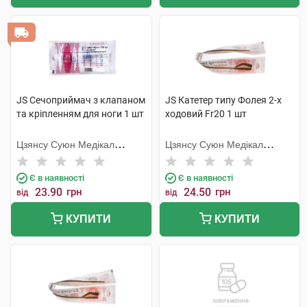
JS Сечоприймач з клапаном
JS Катетер типу Фолея 2-х
та кріпленням для ноги 1 шт
ходовий Fr20 1 шт
Цзянсу Суюн Медікал
Цзянсу Суюн Медікал
Метіріалс
Метіріалс
Є в наявності
Є в наявності
23.90
грн
24.50
грн
від
від
КУПИТИ
КУПИТИ