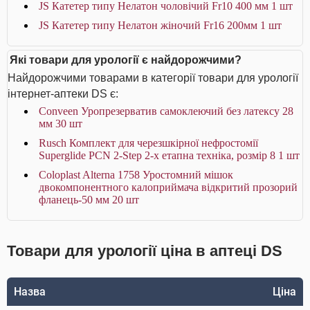
JS Катетер типу Нелатон чоловічий Fr10 400 мм 1 шт
JS Катетер типу Нелатон жіночий Fr16 200мм 1 шт
Які товари для урології є найдорожчими?
Найдорожчими товарами в категорії товари для урології
інтернет-аптеки DS є:
Conveen Уропрезерватив самоклеючий без латексу 28
мм 30 шт
Rusch Комплект для черезшкірної нефростомії
Superglide PCN 2-Step 2-х етапна техніка, розмір 8 1 шт
Coloplast Alterna 1758 Уростомний мішок
двокомпонентного калоприймача відкритий прозорий
фланець-50 мм 20 шт
Товари для урології ціна в аптеці DS
Назва
Ціна