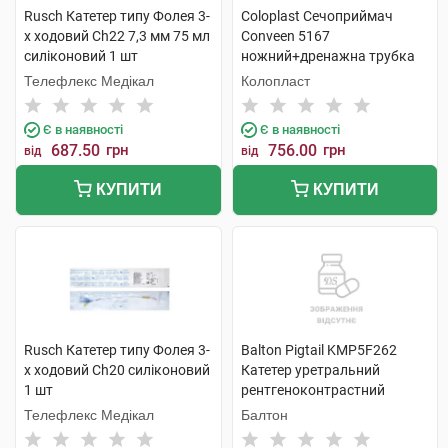
Rusch Катетер типу Фолея 3-
Coloplast Сечоприймач
х ходовий Ch22 7,3 мм 75 мл
Conveen 5167
силіконовий 1 шт
ножний+дренажна трубка
50 см, 750 мл 10 шт
Телефлекс Медікал
Колопласт
Є в наявності
Є в наявності
687.50
грн
756.00
грн
від
від
КУПИТИ
КУПИТИ
Rusch Катетер типу Фолея 3-
Balton Pigtail KMP5F262
х ходовий Ch20 силіконовий
Катетер уретральний
1 шт
рентгеноконтрастний
подвійний 1 шт
Телефлекс Медікал
Балтон