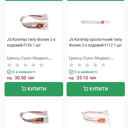
JS Катетер типу Фолея 2-х
JS Катетер урологічний типу
ходовий Fr26 1 шт
Фолея 2-х ходовий Fr12 1 шт
Цзянсу Суюн Медікал
Цзянсу Суюн Медікал
Метіріалс
Метіріалс
Є в наявності
Є в наявності
30.50
грн
33.10
грн
від
від
КУПИТИ
КУПИТИ