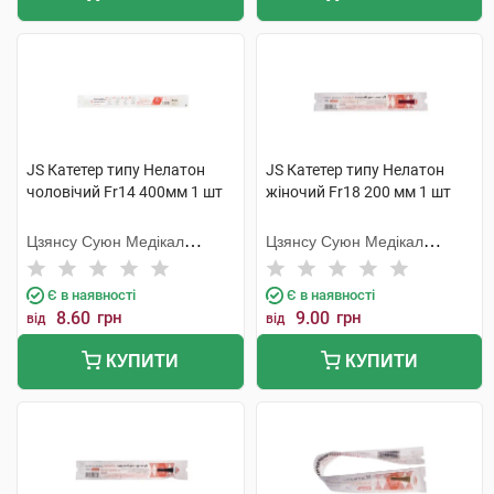
JS Катетер типу Нелатон
JS Катетер типу Нелатон
чоловічий Fr14 400мм 1 шт
жіночий Fr18 200 мм 1 шт
Цзянсу Суюн Медікал
Цзянсу Суюн Медікал
Метіріалс
Метіріалс
Є в наявності
Є в наявності
8.60
грн
9.00
грн
від
від
КУПИТИ
КУПИТИ