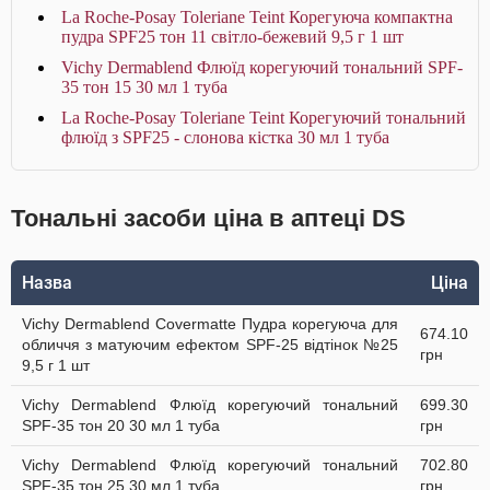
La Roche-Posay Toleriane Teint Корегуюча компактна
пудра SPF25 тон 11 світло-бежевий 9,5 г 1 шт
Vichy Dermablend Флюїд корегуючий тональний SPF-
35 тон 15 30 мл 1 туба
La Roche-Posay Toleriane Teint Корегуючий тональний
флюїд з SPF25 - слонова кістка 30 мл 1 туба
Тональні засоби ціна в аптеці DS
Назва
Ціна
Vichy Dermablend Covermatte Пудра корегуюча для
674.10
обличчя з матуючим ефектом SPF-25 відтінок №25
грн
9,5 г 1 шт
Vichy Dermablend Флюїд корегуючий тональний
699.30
SPF-35 тон 20 30 мл 1 туба
грн
Vichy Dermablend Флюїд корегуючий тональний
702.80
SPF-35 тон 25 30 мл 1 туба
грн