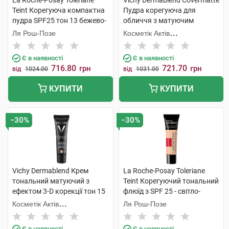
La Roche-Posay Toleriane
Vichy Dermablend Covermatte
Teint Корегуюча компактна
Пудра корегуюча для
пудра SPF25 тон 13 бежево-
обличчя з матуючим
пісочний 9,5 г 1 шт
ефектом SPF-25 відтінок
Ля Рош-Позе
Косметік Актів
№15 9,5 г 1 шт
Інтернаціональ
Є в наявності
Є в наявності
716.80
721.70
грн
грн
від
1024.00
від
1031.00
КУПИТИ
КУПИТИ
−30%
−30%
Vichy Dermablend Крем
La Roche-Posay Toleriane
тональний матуючий з
Teint Корегуючий тональний
ефектом 3-D корекції тон 15
флюїд з SPF 25 - світло-
30 мл 1 туба
бежевий 30 мл 1 туба
Косметік Актів
Ля Рош-Позе
Інтернаціональ
Є в наявності
Є в наявності