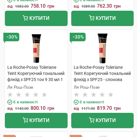
758.10
762.30
грн
грн
від
1083.00
від
1089.00
КУПИТИ
КУПИТИ
−30%
−30%
La Roche-Posay Toleriane
La Roche-Posay Toleriane
Teint Корегуючий тональний
Teint Корегуючий тональний
флюїд з SPF25 тон 9 30 мл 1
флюїд з SPF25 - слонова
туба
кістка 30 мл 1 туба
Ля Рош-Позе
Ля Рош-Позе
Є в наявності
Є в наявності
800.10
819.70
грн
грн
від
1143.00
від
1171.00
КУПИТИ
КУПИТИ