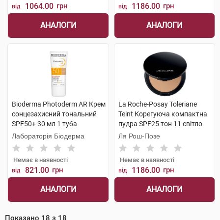
1064.00
грн
1186.00
грн
від
від
АНАЛОГИ
АНАЛОГИ
Bioderma Photoderm AR Крем
La Roche-Posay Toleriane
сонцезахисний тональний
Teint Корегуюча компактна
SPF50+ 30 мл 1 туба
пудра SPF25 тон 11 світло-
бежевий 9,5 г 1 шт
Лабораторія Біодерма
Ля Рош-Позе
Немає в наявності
Немає в наявності
821.00
грн
1186.00
грн
від
від
АНАЛОГИ
АНАЛОГИ
Показано
18
з
18