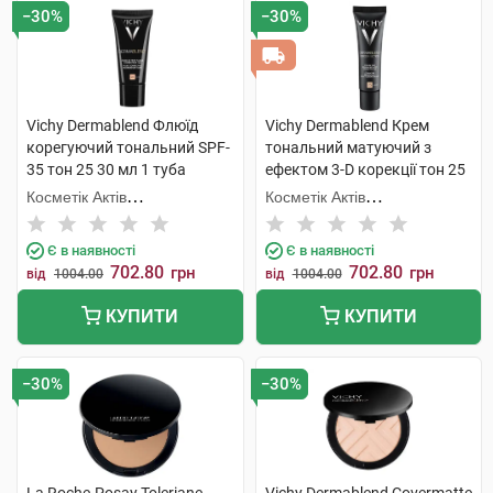
−30%
−30%
Vichy Dermablend Флюїд
Vichy Dermablend Крем
корегуючий тональний SPF-
тональний матуючий з
35 тон 25 30 мл 1 туба
ефектом 3-D корекції тон 25
30 мл 1 туба
Косметік Актів
Косметік Актів
Інтернаціональ
Інтернаціональ
Є в наявності
Є в наявності
702.80
702.80
грн
грн
від
1004.00
від
1004.00
КУПИТИ
КУПИТИ
−30%
−30%