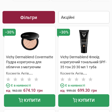
Фільтри
−30%
−30%
Vichy Dermablend Covermatte
Vichy Dermablend Флюїд
Пудра корегуюча для
корегуючий тональний SPF-
обличчя з матуючим
35 тон 20 30 мл 1 туба
ефектом SPF-25 відтінок
Косметік Актів
Косметік Актів
№25 9,5 г 1 шт
Інтернаціональ
Інтернаціональ
Є в наявності
Є в наявності
674.10
699.30
грн
грн
від
963.00
від
999.00
КУПИТИ
КУПИТИ