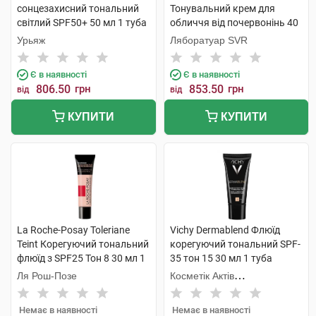
сонцезахисний тональний
Тонувальний крем для
світлий SPF50+ 50 мл 1 туба
обличчя від почервонінь 40
мл 1 флакон
Урьяж
Ляборатуар SVR
Є в наявності
Є в наявності
806.50
грн
853.50
грн
від
від
КУПИТИ
КУПИТИ
La Roche-Posay Toleriane
Vichy Dermablend Флюїд
Teint Корегуючий тональний
корегуючий тональний SPF-
флюїд з SPF25 Тон 8 30 мл 1
35 тон 15 30 мл 1 туба
туба
Ля Рош-Позе
Косметік Актів
Інтернаціональ
Немає в наявності
Немає в наявності