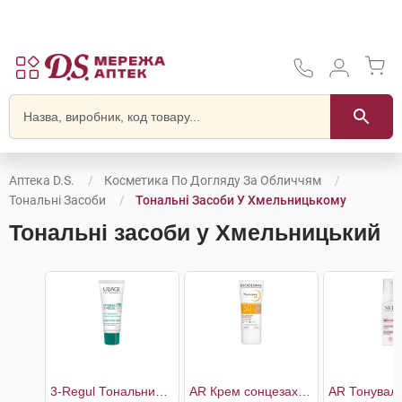
Аптека D.S.
Косметика По Догляду За Обличчям
Тональні Засоби
Тональні Засоби У Хмельницькому
Тональні засоби у Хмельницький
3-Regul Тональний універсальний догляд SPF30
AR Крем сонцезахисний тональний SPF50+