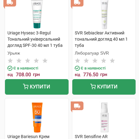
Uriage Hyseac 3-Regul
SVR Sebiaclear Активний
Тональний універсальний
тональний догляд 40 мл 1
догляд SPF-30 40 мл 1 туба
туба
Урьяж
Ляборатуар SVR
Є в наявності
Є в наявності
708.00
грн
776.50
грн
від
від
КУПИТИ
КУПИТИ
Uriage Bariesun Крем
SVR Sensifine AR