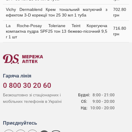
Vichy Dermablend Крем тональний матуючий з
702.80
ефектом 3-D корекції тон 25 30 мл 1 туба
грн
La Roche-Posay Toleriane Teint Корегуюча
716.80
компактна пудра SPF25 тон 13 бежево-пісочний 9,5
грн
г 1 шт
Гаряча лінія
0 800 30 20 60
Безкоштовно зі стаціонарних і
Будні:
8:00 - 21:00
мобільних телефонів в Україні
Сб:
9:00 - 20:00
Нд:
10:00 - 20:00
Приєднуйтесь