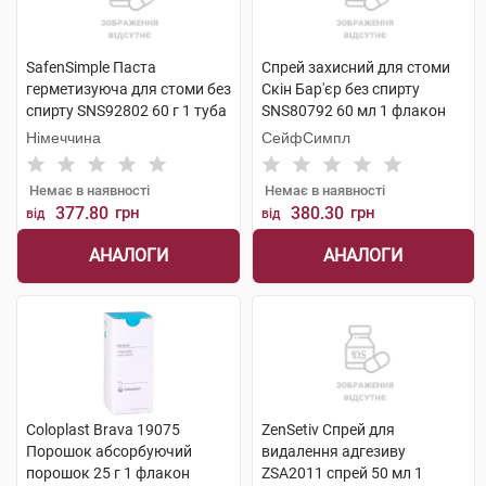
SafenSimple Паста
Спрей захисний для стоми
герметизуюча для стоми без
Скін Бар'єр без спирту
спирту SNS92802 60 г 1 туба
SNS80792 60 мл 1 флакон
Німеччина
СейфСимпл
Немає в наявності
Немає в наявності
377.80
грн
380.30
грн
від
від
АНАЛОГИ
АНАЛОГИ
Coloplast Brava 19075
ZenSetiv Спрей для
Порошок абсорбуючий
видалення адгезиву
порошок 25 г 1 флакон
ZSA2011 спрей 50 мл 1