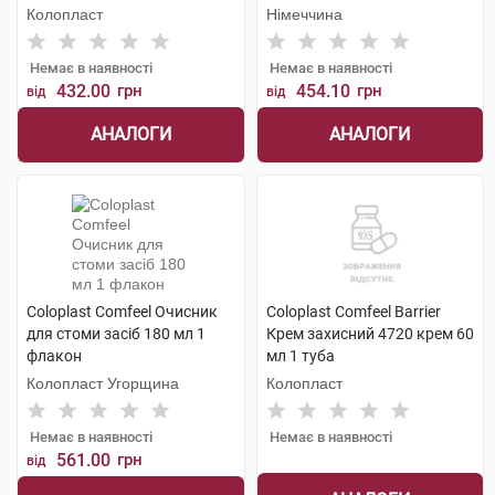
флакон
Колопласт
Німеччина
Немає в наявності
Немає в наявності
432.00
грн
454.10
грн
від
від
АНАЛОГИ
АНАЛОГИ
Coloplast Comfeel Очисник
Coloplast Comfeel Barrier
для стоми засіб 180 мл 1
Крем захисний 4720 крем 60
флакон
мл 1 туба
Колопласт Угорщина
Колопласт
Немає в наявності
Немає в наявності
561.00
грн
від