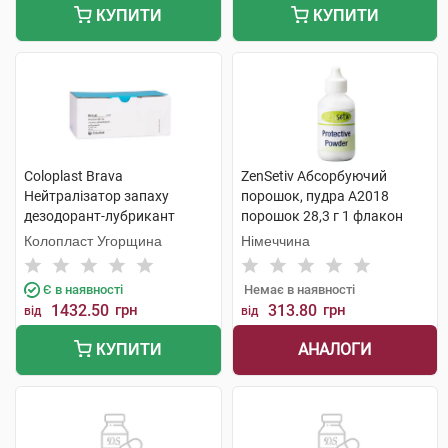
КУПИТИ
КУПИТИ
Coloplast Brava
ZenSetiv Абсорбуючий
Нейтралізатор запаху
порошок, пудра A2018
дезодорант-лубрикант
порошок 28,3 г 1 флакон
12060 дезодорант 7,5 мл 20
Колопласт Угорщина
Німеччина
шт
Є в наявності
Немає в наявності
1432.50
грн
313.80
грн
від
від
АНАЛОГИ
КУПИТИ