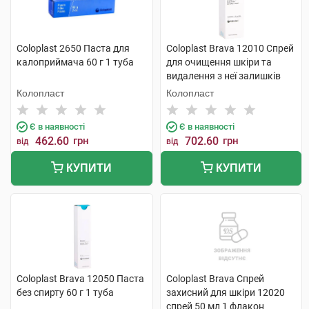
Coloplast 2650 Паста для
Coloplast Brava 12010 Cпрей
калоприймача 60 г 1 туба
для очищення шкіри та
видалення з неї залишків
адгезиву спрей 50 мл 1
Колопласт
Колопласт
флакон
Є в наявності
Є в наявності
462.60
грн
702.60
грн
від
від
КУПИТИ
КУПИТИ
Coloplast Brava 12050 Паста
Coloplast Brava Спрей
без спирту 60 г 1 туба
захисний для шкіри 12020
спрей 50 мл 1 флакон