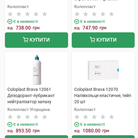
Колопласт
Колопласт
Є в наявності
Є в наявності
738.00
грн
747.90
грн
від
від
КУПИТИ
КУПИТИ
Coloplast Brava 12061
Coloplast Brava 12070
Дезодорант-лубрикант
Напівкільце еластичне, тейп
нейтралізатор запаху
20 шт
дезодорант 240 мл 1 флакон
Колопласт Угорщина
Колопласт
Є в наявності
Є в наявності
893.50
грн
1080.00
грн
від
від