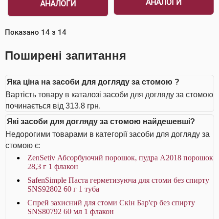
АНАЛОГИ
АНАЛОГИ
Показано
14
з
14
Поширені запитання
Яка ціна на засоби для догляду за стомою ?
Вартість товару в каталозі засоби для догляду за стомою
починається від 313.8 грн.
Які засоби для догляду за стомою найдешевші?
Недорогими товарами в категорії засоби для догляду за
стомою є:
ZenSetiv Абсорбуючий порошок, пудра A2018 порошок
28,3 г 1 флакон
SafenSimple Паста герметизуюча для стоми без спирту
SNS92802 60 г 1 туба
Спрей захисний для стоми Скін Бар'єр без спирту
SNS80792 60 мл 1 флакон