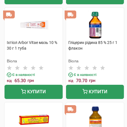
Іхтіол Arbor Vitae мазь 10 %
Гліцерин рідина 85 % 25 г 1
30 г 1 туба
флакон
Віола
Віола
Є в наявності
Є в наявності
65.30
грн
70.70
грн
від
від
КУПИТИ
КУПИТИ