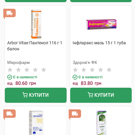
Arbor Vitae Пантенол 116 г 1
Інфларакс мазь 15 г 1 туба
балон
Мікрофарм
Здоров'я ФК
Є в наявності
Є в наявності
80.60
грн
83.80
грн
від
від
КУПИТИ
КУПИТИ