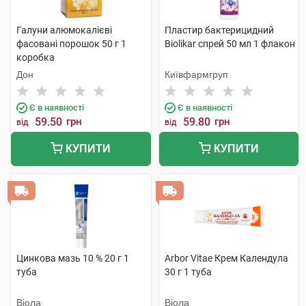
Галуни алюмокалієві
Пластир бактерицидний
фасовані порошок 50 г 1
Biolikar спрей 50 мл 1 флакон
коробка
Дон
Київфармгруп
Є в наявності
Є в наявності
59.50
грн
59.80
грн
від
від
КУПИТИ
КУПИТИ
Цинкова мазь 10 % 20 г 1
Arbor Vitae Крем Календула
туба
30 г 1 туба
Віола
Віола