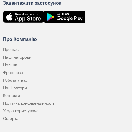
Завантажити застосунок
Про Компанію
Про нас
Наші нагороди
Новини
Франшиза
Робота у нас
Наші автори
Контакти
Політика конфіденційності
Угода користувача
Оферта