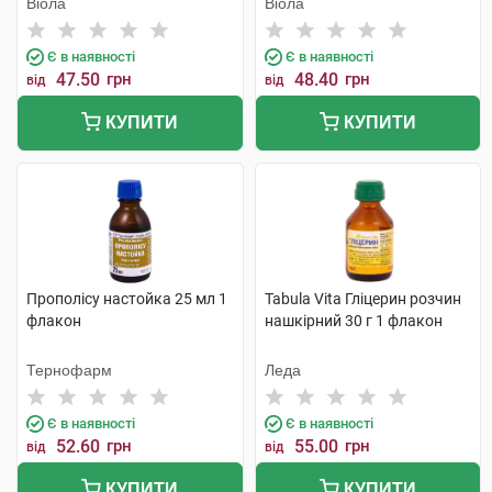
Віола
Віола
Є в наявності
Є в наявності
47.50
грн
48.40
грн
від
від
КУПИТИ
КУПИТИ
Прополісу настойка 25 мл 1
Tabula Vita Гліцерин розчин
флакон
нашкірний 30 г 1 флакон
Тернофарм
Леда
Є в наявності
Є в наявності
52.60
грн
55.00
грн
від
від
КУПИТИ
КУПИТИ