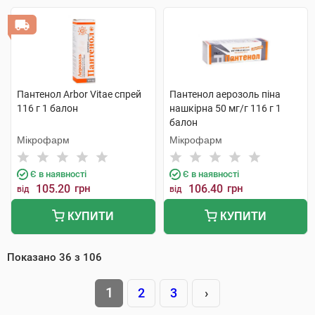
Пантенол Arbor Vitae спрей
Пантенол аерозоль піна
116 г 1 балон
нашкірна 50 мг/г 116 г 1
балон
Мікрофарм
Мікрофарм
Є в наявності
Є в наявності
105.20
грн
106.40
грн
від
від
КУПИТИ
КУПИТИ
Показано
36
з
106
1
2
3
›