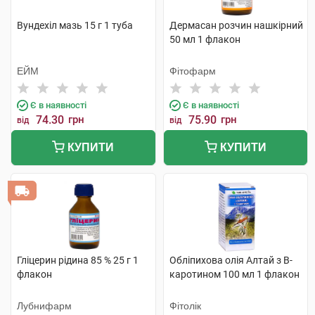
Вундехіл мазь 15 г 1 туба
Дермасан розчин нашкірний
50 мл 1 флакон
ЕЙМ
Фітофарм
Є в наявності
Є в наявності
74.30
грн
75.90
грн
від
від
КУПИТИ
КУПИТИ
Гліцерин рідина 85 % 25 г 1
Обліпихова олія Алтай з B-
флакон
каротином 100 мл 1 флакон
Лубнифарм
Фітолік