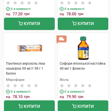
Є в наявності
Є в наявності
77.20
грн
78.00
грн
від
від
КУПИТИ
КУПИТИ
Пантенол аерозоль піна
Софори японської настойка
нашкірна 50 мг/г 58 г 1
40 мл 1 флакон
балон
Мікрофарм
Віола
Є в наявності
Є в наявності
78.10
грн
79.90
грн
від
від
КУПИТИ
КУПИТИ