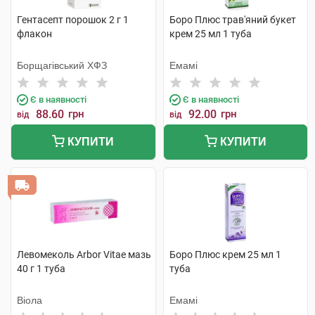
Гентасепт порошок 2 г 1
Боро Плюс трав'яний букет
флакон
крем 25 мл 1 туба
Борщагівський ХФЗ
Емамі
Є в наявності
Є в наявності
88.60
грн
92.00
грн
від
від
КУПИТИ
КУПИТИ
Левомеколь Arbor Vitae мазь
Боро Плюс крем 25 мл 1
40 г 1 туба
туба
Віола
Емамі