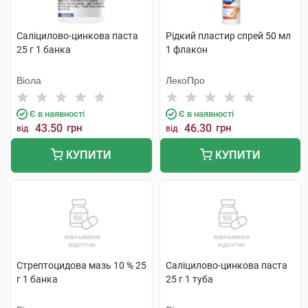
Саліцилово-цинкова паста
Рідкий пластир спрей 50 мл
25 г 1 банка
1 флакон
Віола
ЛекоПро
Є в наявності
Є в наявності
43.50
грн
46.30
грн
від
від
КУПИТИ
КУПИТИ
Стрептоцидова мазь 10 % 25
Саліцилово-цинкова паста
г 1 банка
25 г 1 туба