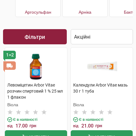
Аргосульфан
Арніка
Бакто
Фільтри
1=2
Левоміцетин Arbor Vitae
Календули Arbor Vitae мазь
розчин спиртовий 1 % 25 мл
30 г 1 туба
1 флакон
Віола
Віола
Є в наявності
Є в наявності
17.00
грн
21.00
грн
від
від