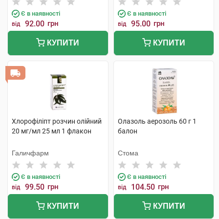
Є в наявності
Є в наявності
92.00
грн
95.00
грн
від
від
КУПИТИ
КУПИТИ
Хлорофіліпт розчин олійний
Олазоль аерозоль 60 г 1
20 мг/мл 25 мл 1 флакон
балон
Галичфарм
Стома
Є в наявності
Є в наявності
99.50
грн
104.50
грн
від
від
КУПИТИ
КУПИТИ