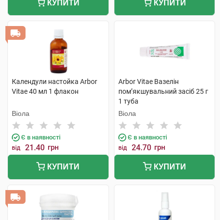
КУПИТИ
КУПИТИ
Календули настойка Arbor
Arbor Vitae Вазелін
Vitae 40 мл 1 флакон
пом’якшувальний засіб 25 г
1 туба
Віола
Віола
Є в наявності
Є в наявності
21.40
грн
24.70
грн
від
від
КУПИТИ
КУПИТИ