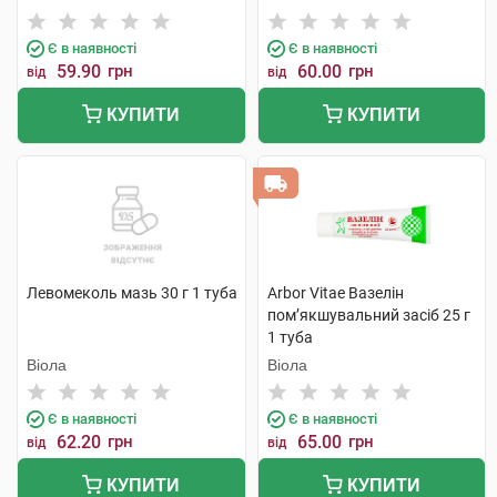
Є в наявності
Є в наявності
59.90
грн
60.00
грн
від
від
КУПИТИ
КУПИТИ
Левомеколь мазь 30 г 1 туба
Arbor Vitae Вазелін
пом’якшувальний засіб 25 г
1 туба
Віола
Віола
Є в наявності
Є в наявності
62.20
грн
65.00
грн
від
від
КУПИТИ
КУПИТИ