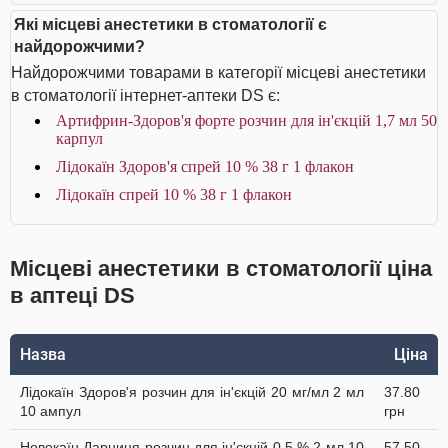
Які місцеві анестетики в стоматології є
найдорожчими?
Найдорожчими товарами в категорії місцеві анестетики
в стоматології інтернет-аптеки DS є:
Артифрин-Здоров'я форте розчин для ін'єкцій 1,7 мл 50
карпул
Лідокаїн Здоров'я спрей 10 % 38 г 1 флакон
Лідокаїн спрей 10 % 38 г 1 флакон
Місцеві анестетики в стоматології ціна
в аптеці DS
Назва
Ціна
Лідокаїн Здоров'я розчин для ін'єкцій 20 мг/мл 2 мл
37.80
10 ампул
грн
Новокаїн Дарниця розчин для ін'єкцій 0,5 % 2 мл 10
57.50