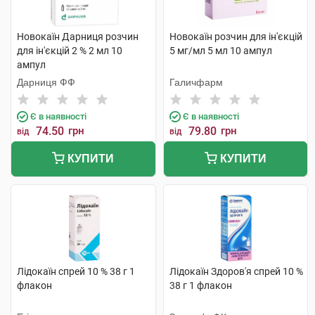
Новокаїн Дарниця розчин
Новокаїн розчин для ін'єкцій
для ін'єкцій 2 % 2 мл 10
5 мг/мл 5 мл 10 ампул
ампул
Дарниця ФФ
Галичфарм
Є в наявності
Є в наявності
74.50
грн
79.80
грн
від
від
КУПИТИ
КУПИТИ
Лідокаїн спрей 10 % 38 г 1
Лідокаїн Здоров'я спрей 10 %
флакон
38 г 1 флакон