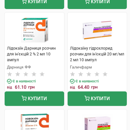
КУПИТИ
КУПИТИ
Лідокаїн Дарниця розчин
Лідокаїну гідрохлорид
для ін'єкцій 2 % 2 мл 10
розчин для ін'єкцій 20 мг/мл
ампул
2 мл 10 ампул
Дарниця ФФ
Галичфарм
Є в наявності
Є в наявності
61.10
грн
64.40
грн
від
від
КУПИТИ
КУПИТИ