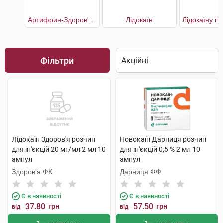
Артифрин-Здоров'я форте
Лідокаїн
Фільтри
Лідокаїн Здоров'я розчин
Новокаїн Дарниця розчин
для ін'єкцій 20 мг/мл 2 мл 10
для ін'єкцій 0,5 % 2 мл 10
ампул
ампул
Здоров'я ФК
Дарниця ФФ
Є в наявності
Є в наявності
37.80
грн
57.50
грн
від
від