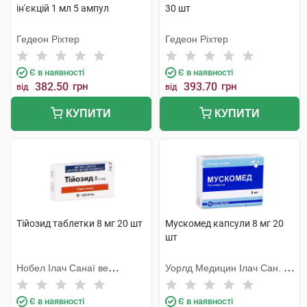
ін'єкцій 1 мл 5 ампул
30 шт
Гедеон Ріхтер
Гедеон Ріхтер
Є в наявності
Є в наявності
382.50
грн
393.70
грн
від
від
КУПИТИ
КУПИТИ
Тійозид таблетки 8 мг 20 шт
Мускомед капсули 8 мг 20
шт
Нобел Ілач Санаї ве
Уорлд Медицин Ілач Сан. Ве
Тіджарет
Тідж
Є в наявності
Є в наявності