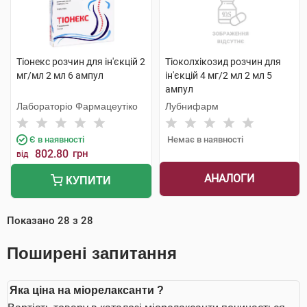
Тіонекс розчин для ін'єкцій 2
Тіоколхікозид розчин для
мг/мл 2 мл 6 ампул
ін'єкцій 4 мг/2 мл 2 мл 5
ампул
Лабораторіо Фармацеутіко
Лубнифарм
Є в наявності
Немає в наявності
802.80
грн
від
АНАЛОГИ
КУПИТИ
Показано
28
з
28
Поширені запитання
Яка ціна на міорелаксанти ?