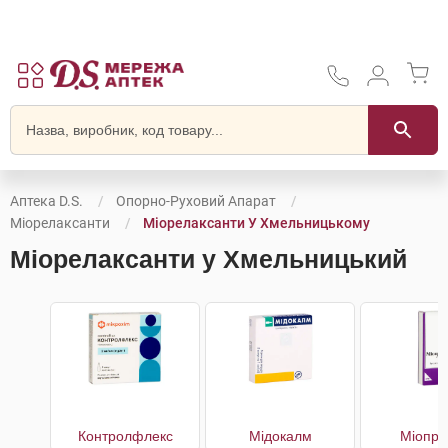
Аптека D.S.
Опорно-Руховий Апарат
Міорелаксанти
Міорелаксанти У Хмельницькому
Міорелаксанти у Хмельницький
Контролфлекс
Мідокалм
Міопри