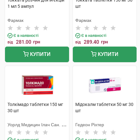
Токката розчин для ін'єкцій
Токката таблетки 150 мг 30
1 мл 5 ампул
шт
Фармак
Фармак
Є в наявності
Є в наявності
281.00
грн
289.40
грн
від
від
КУПИТИ
КУПИТИ
Толкімадо таблетки 150 мг
Мідокалм таблетки 50 мг 30
30 шт
шт
Уорлд Медицин Ілач Сан. Ве
Гедеон Ріхтер
Тідж
Є в наявності
Є в наявності