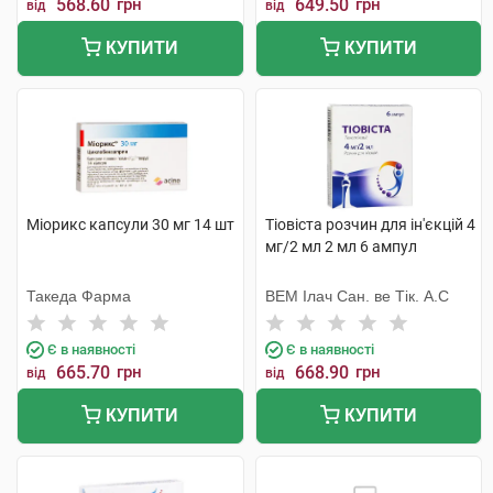
568.60
грн
649.50
грн
від
від
КУПИТИ
КУПИТИ
Міорикс капсули 30 мг 14 шт
Тіовіста розчин для ін'єкцій 4
мг/2 мл 2 мл 6 ампул
Такеда Фарма
ВЕМ Ілач Сан. ве Тік. А.С
Є в наявності
Є в наявності
665.70
грн
668.90
грн
від
від
КУПИТИ
КУПИТИ