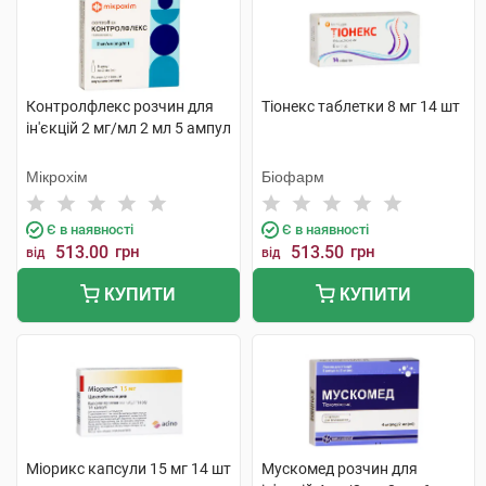
Контролфлекс розчин для
Тіонекс таблетки 8 мг 14 шт
ін'єкцій 2 мг/мл 2 мл 5 ампул
Мікрохім
Біофарм
Є в наявності
Є в наявності
513.00
грн
513.50
грн
від
від
КУПИТИ
КУПИТИ
Міорикс капсули 15 мг 14 шт
Мускомед розчин для