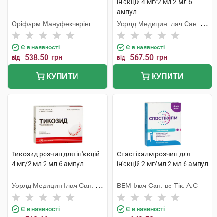
ін'єкцій 4 мг/2 мл 2 мл 6
ампул
Оріфарм Мануфекчерінг
Уорлд Медицин Ілач Сан. Ве
Тідж
Є в наявності
Є в наявності
538.50
грн
567.50
грн
від
від
КУПИТИ
КУПИТИ
Тикозид розчин для ін'єкцій
Спастікалм розчин для
4 мг/2 мл 2 мл 6 ампул
ін'єкцій 2 мг/мл 2 мл 6 ампул
Уорлд Медицин Ілач Сан. Ве
ВЕМ Ілач Сан. ве Тік. А.С
Тідж
Є в наявності
Є в наявності