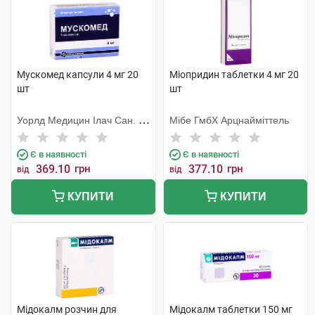
Мускомед капсули 4 мг 20
Міопридин таблетки 4 мг 20
шт
шт
Уорлд Медицин Ілач Сан. Ве
Мібе ГмбХ Арцнайміттель
Тідж
Є в наявності
Є в наявності
369.10
грн
377.10
грн
від
від
КУПИТИ
КУПИТИ
Мідокалм розчин для
Мідокалм таблетки 150 мг