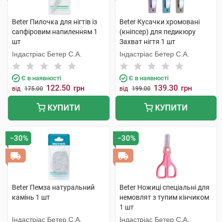
Beter Пилочка для нігтів із
Beter Кусачки хромовані
сапфіровим напиленням 1
(кніпсер) для педикюру
шт
Захват нігтя 1 шт
Індастріас Бетер С.А.
Індастріас Бетер С.А.
Є в наявності
Є в наявності
122.50
139.30
грн
грн
від
175.00
від
199.00
КУПИТИ
КУПИТИ
−30%
−30%
Beter Пемза натуральний
Beter Ножиці спеціальні для
камінь 1 шт
немовлят з тупим кінчиком
1 шт
Індастріас Бетер С.А.
Індастріас Бетер С.А.