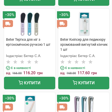
−30%
−30%
Beter Тертка для ніг з
Beter Кніпсер для педикюру
ергономічною ручкою 1 шт
хромований вигнутий кінчик
1 шт
Індастріас Бетер С.А.
Індастріас Бетер С.А.
Є в наявності
Є в наявності
116.20
117.60
грн
грн
від
166.00
від
168.00
КУПИТИ
КУПИТИ
−30%
−30%