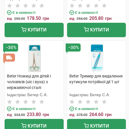
Є в наявності
Є в наявності
178.50
205.80
грн
грн
від
255.00
від
294.00
КУПИТИ
КУПИТИ
−30%
−30%
Beter Ножиці для дітей і
Beter Тример для видалення
чоловіків (ніс і вуха) з
кутикули потрійної дії 1 шт
нержавіючої сталі
закруглений кінчик 1 шт
Індастріас Бетер С.А.
Індастріас Бетер С.А.
Є в наявності
Є в наявності
233.80
264.60
грн
грн
від
334.00
від
378.00
КУПИТИ
КУПИТИ