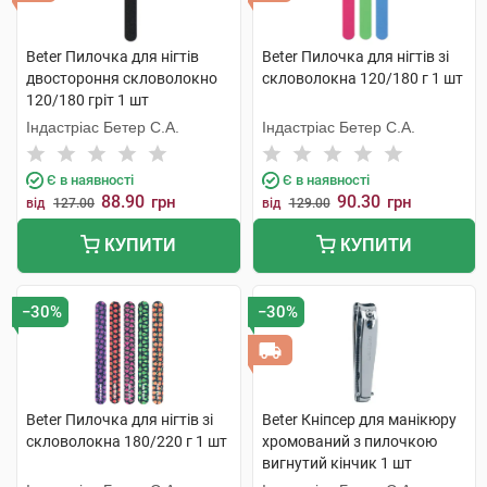
Beter Пилочка для нігтів
Beter Пилочка для нігтів зі
двостороння скловолокно
скловолокна 120/180 г 1 шт
120/180 гріт 1 шт
Індастріас Бетер С.А.
Індастріас Бетер С.А.
Є в наявності
Є в наявності
88.90
90.30
грн
грн
від
127.00
від
129.00
КУПИТИ
КУПИТИ
−30%
−30%
Beter Пилочка для нігтів зі
Beter Кніпсер для манікюру
скловолокна 180/220 г 1 шт
хромований з пилочкою
вигнутий кінчик 1 шт