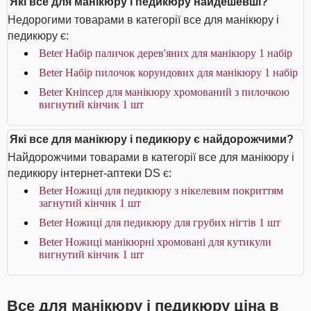
Які все для манікюру і педикюру найдешевші?
Недорогими товарами в категорії все для манікюру і
педикюру є:
Beter Набір паличок дерев'яних для манікюру 1 набір
Beter Набір пилочок корундових для манікюру 1 набір
Beter Кніпсер для манікюру хромований з пилочкою
вигнутий кінчик 1 шт
Які все для манікюру і педикюру є найдорожчими?
Найдорожчими товарами в категорії все для манікюру і
педикюру інтернет-аптеки DS є:
Beter Ножиці для педикюру з нікелевим покриттям
загнутий кінчик 1 шт
Beter Ножиці для педикюру для грубих нігтів 1 шт
Beter Ножиці манікюрні хромовані для кутикули
вигнутий кінчик 1 шт
Все для манікюру і педикюру ціна в