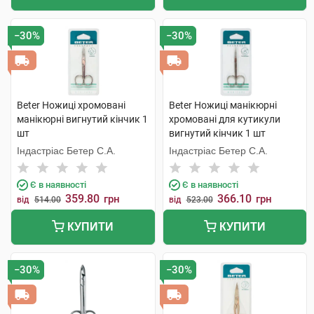
−30%
−30%
Beter Ножиці хромовані
Beter Ножиці манікюрні
манікюрні вигнутий кінчик 1
хромовані для кутикули
шт
вигнутий кінчик 1 шт
Індастріас Бетер С.А.
Індастріас Бетер С.А.
Є в наявності
Є в наявності
359.80
366.10
грн
грн
від
514.00
від
523.00
КУПИТИ
КУПИТИ
−30%
−30%