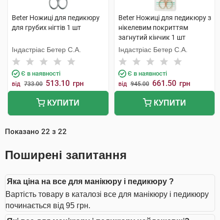
Beter Ножиці для педикюру
Beter Ножиці для педикюру з
для грубих нігтів 1 шт
нікелевим покриттям
загнутий кінчик 1 шт
Індастріас Бетер С.А.
Індастріас Бетер С.А.
Є в наявності
Є в наявності
513.10
661.50
грн
грн
від
733.00
від
945.00
КУПИТИ
КУПИТИ
Показано
22
з
22
Поширені запитання
Яка ціна на все для манікюру і педикюру ?
Вартість товару в каталозі все для манікюру і педикюру
починається від 95 грн.