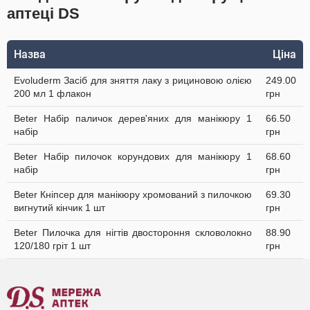
аптеці DS
Назва
Ціна
Evoluderm Засіб для зняття лаку з рициновою олією
249.00
200 мл 1 флакон
грн
Beter Набір паличок дерев'яних для манікюру 1
66.50
набір
грн
Beter Набір пилочок корундових для манікюру 1
68.60
набір
грн
Beter Кніпсер для манікюру хромований з пилочкою
69.30
вигнутий кінчик 1 шт
грн
Beter Пилочка для нігтів двостороння скловолокно
88.90
120/180 гріт 1 шт
грн