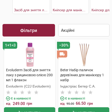
Засіб для зняття лаку з рициновою олією
Кніпсер для манікюру хромований з пилочкою вигнутий кінчик
Фільтри
1+1=3
−30%
Evoluderm Засіб для зняття
Beter Набір паличок
лаку з рициновою олією 200
дерев'яних для манікюру 1
мл 1 флакон
набір
Evoluderm (C2J Evoluderm)
Індастріас Бетер С.А.
Є в наявності
Є в наявності
66.50
249.00
грн
грн
від
від
95.00