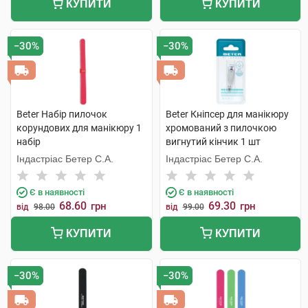
КУПИТИ
КУПИТИ
−30%
−30%
Beter Набір пилочок
Beter Кніпсер для манікюру
корундових для манікюру 1
хромований з пилочкою
набір
вигнутий кінчик 1 шт
Індастріас Бетер С.А.
Індастріас Бетер С.А.
Є в наявності
Є в наявності
68.60
69.30
грн
грн
від
98.00
від
99.00
КУПИТИ
КУПИТИ
−30%
−30%