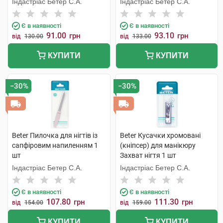
Індастріас Бетер С.А.
Індастріас Бетер С.А.
Є в наявності
Є в наявності
91.00
93.10
грн
грн
від
130.00
від
133.00
КУПИТИ
КУПИТИ
−30%
−30%
Beter Пилочка для нігтів із
Beter Кусачки хромовані
сапфіровим напиленням 1
(кніпсер) для манікюру
шт
Захват нігтя 1 шт
Індастріас Бетер С.А.
Індастріас Бетер С.А.
Є в наявності
Є в наявності
107.80
111.30
грн
грн
від
154.00
від
159.00
КУПИТИ
КУПИТИ