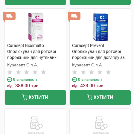
Curasept Biosmalto
Curasept Prevent
Ополіскувач для ротової
Ополіскувач для ротової
порожнини для чутливих
порожнини для догляду за
зубів 300 мл 1 флакон
імплантами, профілактики
Курасепт С.п.А.
Курасепт С.п.А.
гінгівіту та пародонтиту 300
мл 1 флакон
Є в наявності
Є в наявності
388.00
грн
433.00
грн
від
від
КУПИТИ
КУПИТИ