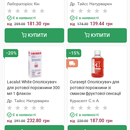
хлоргексидином 0,12% 250
Лабораторіос Кін
Др. Тайсс Натурварен
мл 1 флакон
Є в наявності
Є в наявності
181.30
139.44
грн
грн
від
259.00
від
174.30
КУПИТИ
КУПИТИ
−20%
−15%
Lacalut White Ополіскувач
Curasept Ополіскувач для
для ротової порожнини 300
ротової порожнини зі
мл 1 флакон
смаком фруктової сенсації
250 мл 1 флакон
Др. Тайсс Натурварен
Курасепт С.п.А.
Є в наявності
Є в наявності
232.80
187.00
грн
грн
від
291.00
від
220.00