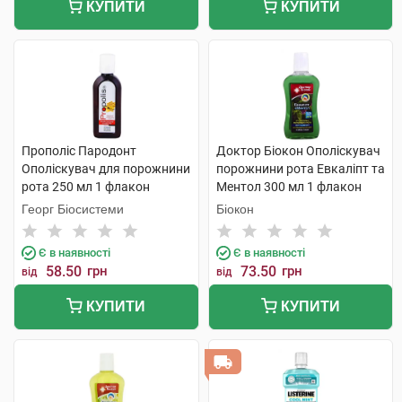
КУПИТИ
КУПИТИ
Прополіс Пародонт
Доктор Біокон Ополіскувач
Ополіскувач для порожнини
порожнини рота Евкаліпт та
рота 250 мл 1 флакон
Ментол 300 мл 1 флакон
Георг Біосистеми
Біокон
Є в наявності
Є в наявності
58.50
грн
73.50
грн
від
від
КУПИТИ
КУПИТИ