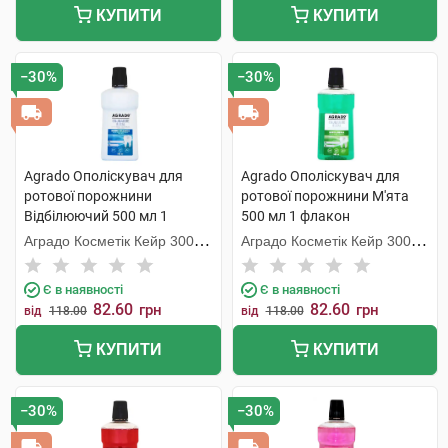
КУПИТИ
КУПИТИ
−30%
−30%
Agrado Ополіскувач для
Agrado Ополіскувач для
ротової порожнини
ротової порожнини М'ята
Відбілюючий 500 мл 1
500 мл 1 флакон
флакон
Аградо Косметік Кейр 3000
Аградо Косметік Кейр 3000
С.Л.У.
С.Л.У.
Є в наявності
Є в наявності
82.60
82.60
грн
грн
від
118.00
від
118.00
КУПИТИ
КУПИТИ
−30%
−30%