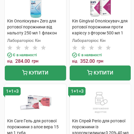
Kin Ополіскувач Zero для
Kin Gingival Ополіскувач для
ротової порожнини від
ротової порожнини проти
нальоту 250 мл 1 флакон
карієсу з фтором 500 мл 1
флакон
Лабораторіос Кін
Лабораторіос Кін
Є в наявності
Є в наявності
284.00
грн
352.00
грн
від
від
КУПИТИ
КУПИТИ
1+1=3
1+1=3
Kin Care Гель для ротової
Kin Спрей Perio для ротової
порожнини з алое вера 15
порожнини із
мл 1 туба
хлоргексидином 0,20% 40 мл