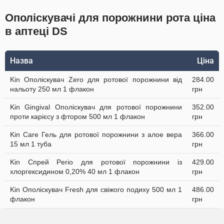
Ополіскувачі для порожнини рота ціна
в аптеці DS
Назва
Ціна
Kin Ополіскувач Zero для ротової порожнини від
284.00
нальоту 250 мл 1 флакон
грн
Kin Gingival Ополіскувач для ротової порожнини
352.00
проти карієсу з фтором 500 мл 1 флакон
грн
Kin Care Гель для ротової порожнини з алое вера
366.00
15 мл 1 туба
грн
Kin Спрей Perio для ротової порожнини із
429.00
хлоргексидином 0,20% 40 мл 1 флакон
грн
Kin Ополіскувач Fresh для свіжого подиху 500 мл 1
486.00
флакон
грн