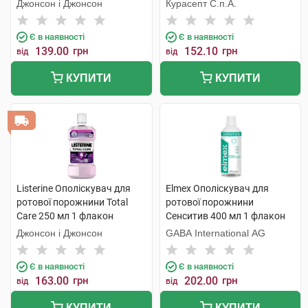
смаком морозної м'яти 250
Джонсон і Джонсон
Курасепт С.п.А.
мл 1 флакон
Є в наявності
Є в наявності
139.00
грн
152.10
грн
від
від
КУПИТИ
КУПИТИ
Listerine Ополіскувач для
Elmex Ополіскувач для
ротової порожнини Total
ротової порожнини
Care 250 мл 1 флакон
Сенситив 400 мл 1 флакон
Джонсон і Джонсон
GABA International AG
Є в наявності
Є в наявності
163.00
грн
202.00
грн
від
від
КУПИТИ
КУПИТИ