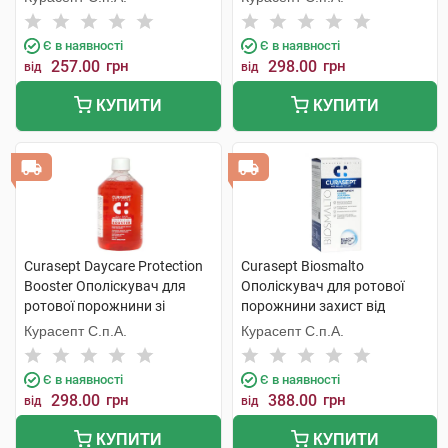
мл 1 флакон
Є в наявності
Є в наявності
257.00
грн
298.00
грн
від
від
КУПИТИ
КУПИТИ
Curasept Daycare Protection
Curasept Biosmalto
Booster Ополіскувач для
Ополіскувач для ротової
ротової порожнини зі
порожнини захист від
смаком фруктової сенсації
карієсу, абразії та ерозії 300
Курасепт С.п.А.
Курасепт С.п.А.
500 мл 1 флакон
мл 1 флакон
Є в наявності
Є в наявності
298.00
грн
388.00
грн
від
від
КУПИТИ
КУПИТИ