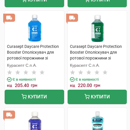
Curasept Daycare Protection
Curasept Daycare Protection
Booster Ополіскувач для
Booster Ополіскувач для
ротової порожнини зі
ротової порожнини зі
смаком морозної м'яти 500
смаком трав'яного буму 250
Курасепт С.п.А.
Курасепт С.п.А.
мл 1 флакон
мл 1 флакон
Є в наявності
Є в наявності
205.40
грн
220.00
грн
від
від
КУПИТИ
КУПИТИ