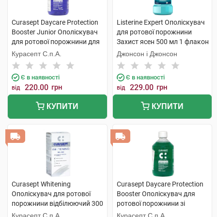
Curasept Daycare Protection
Listerine Expert Ополіскувач
Booster Junior Ополіскувач
для ротової порожнини
для ротової порожнини для
Захист ясен 500 мл 1 флакон
дітей від 7 до 12 років зі
Курасепт С.п.А.
Джонсон і Джонсон
смаком жувальної гумки
250 мл 1 флакон
Є в наявності
Є в наявності
220.00
грн
229.00
грн
від
від
КУПИТИ
КУПИТИ
Curasept Whitening
Curasept Daycare Protection
Ополіскувач для ротової
Booster Ополіскувач для
порожнини відбілюючий 300
ротової порожнини зі
мл 1 флакон
смаком трав'яного буму 500
Курасепт С.п.А.
Курасепт С.п.А.