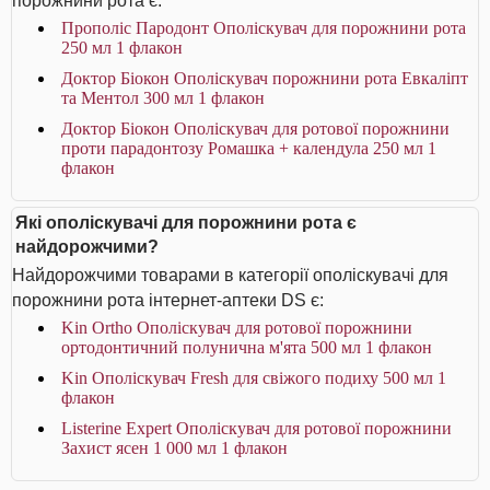
порожнини рота є:
Прополіс Пародонт Ополіскувач для порожнини рота
250 мл 1 флакон
Доктор Біокон Ополіскувач порожнини рота Евкаліпт
та Ментол 300 мл 1 флакон
Доктор Біокон Ополіскувач для ротової порожнини
проти парадонтозу Ромашка + календула 250 мл 1
флакон
Які ополіскувачі для порожнини рота є
найдорожчими?
Найдорожчими товарами в категорії ополіскувачі для
порожнини рота інтернет-аптеки DS є:
Kin Ortho Ополіскувач для ротової порожнини
ортодонтичний полунична м'ята 500 мл 1 флакон
Kin Ополіскувач Fresh для свіжого подиху 500 мл 1
флакон
Listerine Expert Ополіскувач для ротової порожнини
Захист ясен 1 000 мл 1 флакон