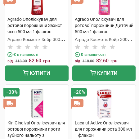
Agrado Ополіскувач для
Agrado Ополіскувач для
ротової порожнини Захист
ротової порожнини Дитячий
ясен 500 мл 1 флакон
500 мл 1 флакон
Аградо Косметік Кейр 3000
Аградо Косметік Кейр 3000
С.Л.У.
С.Л.У.
Є в наявності
Є в наявності
82.60
82.60
грн
грн
від
118.00
від
118.00
КУПИТИ
КУПИТИ
−30%
−20%
Kin Gingival Ополіскувач для
Lacalut Active Ополіскувач
ротової порожнини проти
для порожнини рота 300 мл
зубного нальоту з
1 флакон