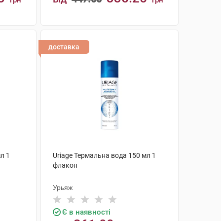
грн
грн
КУПИТИ
доставка
л 1
Uriage Термальна вода 150 мл 1
флакон
Урьяж
Є в наявності