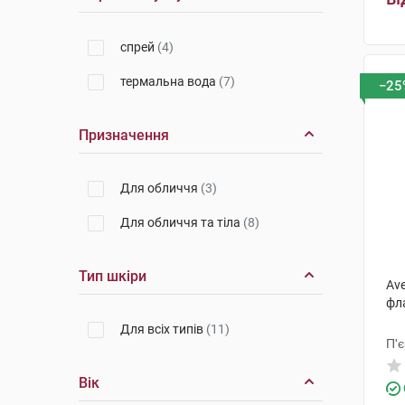
спрей
(4)
термальна вода
(7)
−25
Призначення
Для обличчя
(3)
Для обличчя та тіла
(8)
Тип шкіри
Av
фл
Для всіх типів
(11)
П'
Вік