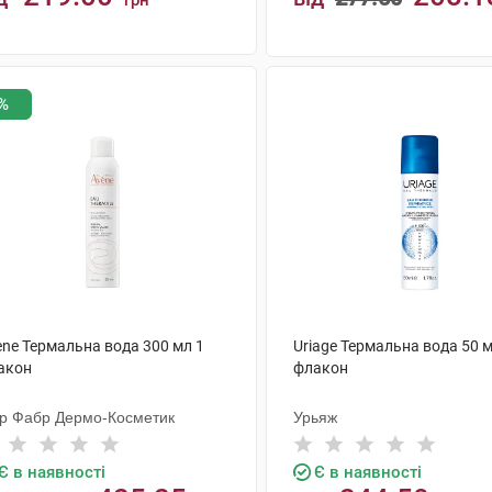
грн
КУПИТИ
КУПИТИ
%
ene Термальна вода 300 мл 1
Uriage Термальна вода 50 м
акон
флакон
єр Фабр Дермо-Косметик
Урьяж
Є в наявності
Є в наявності