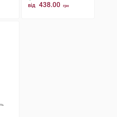
438.00
від
грн
КУПИТИ
1
аль