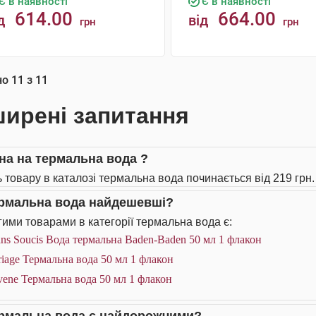
Є в наявності
Є в наявності
614.00
664.00
д
від
грн
грн
КУПИТИ
КУПИТИ
но
11
з
11
ирені запитання
іна на термальна вода ?
ь товару в каталозі термальна вода починається від 219 грн.
ермальна вода найдешевші?
ими товарами в категорії термальна вода є:
ns Soucis Вода термальна Baden-Baden 50 мл 1 флакон
iage Термальна вода 50 мл 1 флакон
ene Термальна вода 50 мл 1 флакон