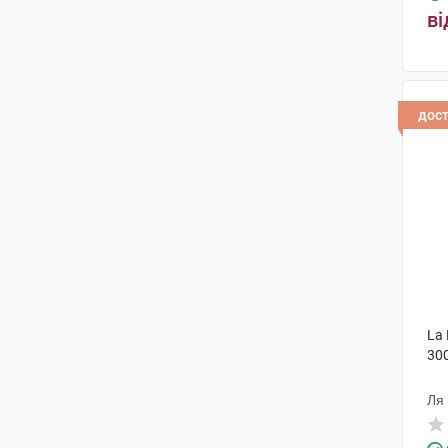
ві
дос
La
30
Ля