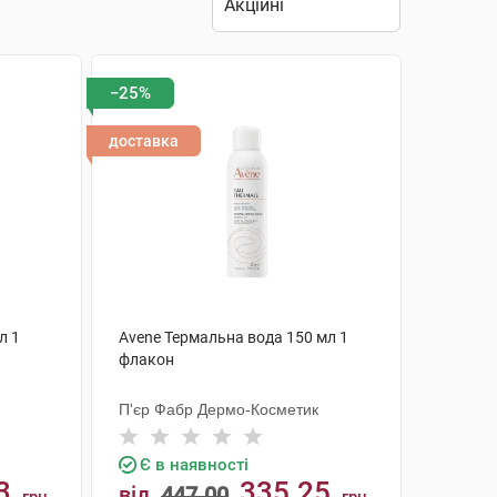
−25%
доставка
л 1
Avene Термальна вода 150 мл 1
флакон
П'єр Фабр Дермо-Косметик
Є в наявності
3
335.25
від
447.00