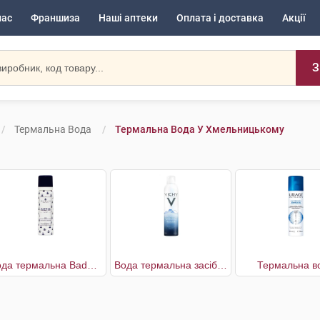
нас
Франшиза
Наші аптеки
Оплата і доставка
Акції
З
Термальна Вода
Термальна Вода У Хмельницькому
Вода термальна Baden-Baden
Вода термальна засіб догляду за шкірою
Термальна в