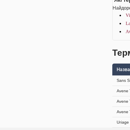
Які т
Найдоро
Vi
La
Av
Тер
Назва
Sans S
Avene 
Avene 
Avene 
Uriage