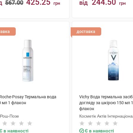
425.25
244.50
д
567.00
від
грн
грн
КУПИТИ
КУПИТИ
тавка
доставка
 Roche-Posay Термальна вода
Vichy Вода термальна засіб
0 мл 1 флакон
догляду за шкірою 150 мл 
флакон
 Рош-Позе
Косметік Актів Інтернаціон
Є в наявності
Є в наявності