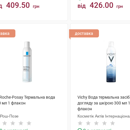
409.50
426.00
д
від
грн
грн
КУПИТИ
КУПИТИ
тавка
доставка
 Roche-Posay Термальна вода
Vichy Вода термальна засіб
0 мл 1 флакон
догляду за шкірою 300 мл 
флакон
 Рош-Позе
Косметік Актів Інтернаціон