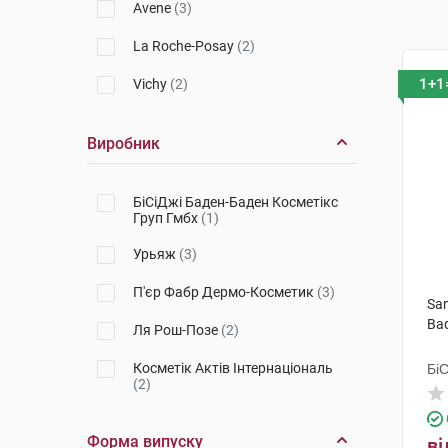
Avene
(3)
La Roche-Posay
(2)
1+1
Vichy
(2)
Виробник
БіСіДжі Баден-Баден Косметікс
Груп Гмбх
(1)
Урьяж
(3)
П'єр Фабр Дермо-Косметик
(3)
Sa
Ba
Ля Рош-Позе
(2)
Косметік Актів Інтернаціональ
Бі
(2)
Гр
Форма випуску
ві