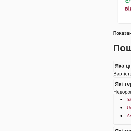
ві
Показа
Пош
Яка ц
Вартіст
Які т
Недорог
Sa
Ur
Av