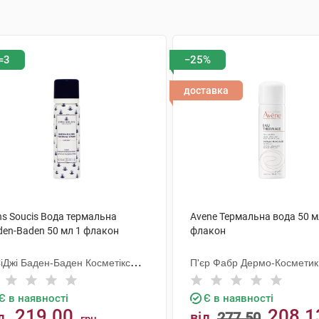
=3
−25%
доставка
ns Soucis Вода термальна
Avene Термальна вода 50 м
den-Baden 50 мл 1 флакон
флакон
СіДжі Баден-Баден Косметікс
П'єр Фабр Дермо-Косметик
уп Гмбх
Є в наявності
Є в наявності
219.00
208.1
д
від
277.50