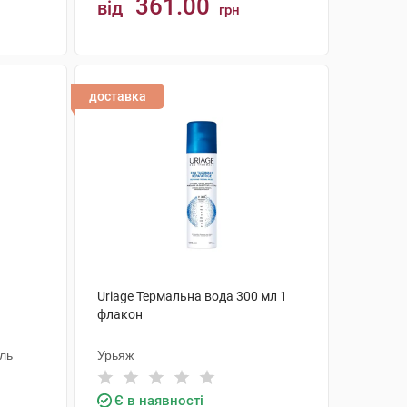
361.00
від
грн
КУПИТИ
доставка
Uriage Термальна вода 300 мл 1
1
флакон
аль
Урьяж
Є в наявності