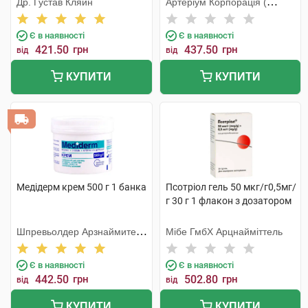
Др. Густав Кляйн
Артеріум Корпорація (
КМП+Галичфарм)
Є в наявності
Є в наявності
421.50
грн
437.50
грн
від
від
КУПИТИ
КУПИТИ
Медідерм крем 500 г 1 банка
Псотріол гель 50 мкг/г0,5мг/
г 30 г 1 флакон з дозатором
Шпревьолдер Арзнаймитель
Мібе ГмбХ Арцнайміттель
Гмбх
Є в наявності
Є в наявності
442.50
грн
502.80
грн
від
від
КУПИТИ
КУПИТИ