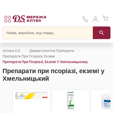
Аптека D.S.
Дерматологічні Препарати
Препарати При Псоріазі, Екземі
Препарати При Псоріазі, Екземі У Хмельницькому
Препарати при псоріазі, екземі у
Хмельницький