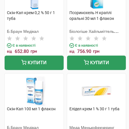
Скін-Кап крем 0,2 % 50 г 1
Псоринохель Н краплі
туба
оральні 30 мл 1 флакон
Б.Браун Медікал
Біологіше Хайльміттель
Хеель
Є в наявності
Є в наявності
652.80
грн
756.90
грн
від
від
КУПИТИ
КУПИТИ
Скін-Кап 100 мл 1 флакон
Елідел крем 1 % 30 г 1 туба
Б.Браун Медікал
Меда Меньюфекчеринг