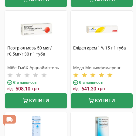
Псотріол мазь 50 мкг/
Елідел крем 1 % 15 г 1 туба
г0,5мг/г 30 г 1 туба
Мібе ГмбХ Арцнайміттель
Меда Меньюфекчеринг
Є в наявності
Є в наявності
508.10
грн
641.30
грн
від
від
КУПИТИ
КУПИТИ