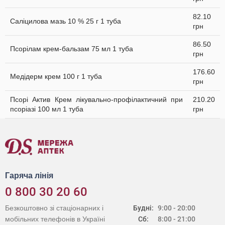
82.10
Саліцилова мазь 10 % 25 г 1 туба
грн
86.50
Псорілам крем-бальзам 75 мл 1 туба
грн
176.60
Медідерм крем 100 г 1 туба
грн
Псорі Актив Крем лікувально-профілактичний при
210.20
псоріазі 100 мл 1 туба
грн
Гаряча лінія
0 800 30 20 60
Безкоштовно зі стаціонарних і
Будні:
9:00 - 20:00
мобільних телефонів в Україні
Сб:
8:00 - 21:00