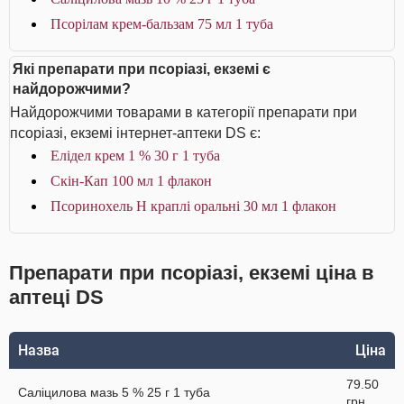
Псорілам крем-бальзам 75 мл 1 туба
Які препарати при псоріазі, екземі є
найдорожчими?
Найдорожчими товарами в категорії препарати при
псоріазі, екземі інтернет-аптеки DS є:
Елідел крем 1 % 30 г 1 туба
Скін-Кап 100 мл 1 флакон
Псоринохель Н краплі оральні 30 мл 1 флакон
Препарати при псоріазі, екземі ціна в
аптеці DS
Назва
Ціна
79.50
Саліцилова мазь 5 % 25 г 1 туба
грн