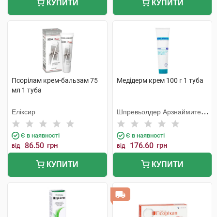
КУПИТИ
КУПИТИ
Псорілам крем-бальзам 75
Медідерм крем 100 г 1 туба
мл 1 туба
Еліксир
Шпревьолдер Арзнаймитель
Гмбх
Є в наявності
Є в наявності
86.50
грн
176.60
грн
від
від
КУПИТИ
КУПИТИ