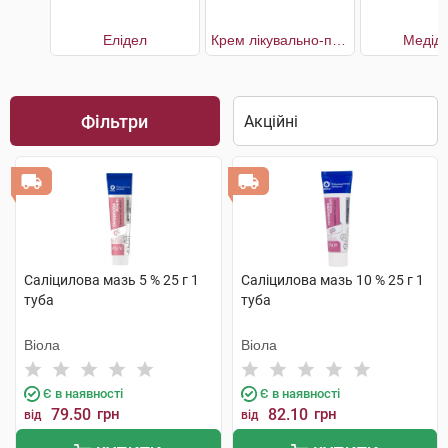
Елідел
Крем лікувально-профілактичний при псоріазі
Медід
Фільтри
Саліцилова мазь 5 % 25 г 1
Саліцилова мазь 10 % 25 г 1
туба
туба
Віола
Віола
Є в наявності
Є в наявності
79.50
грн
82.10
грн
від
від