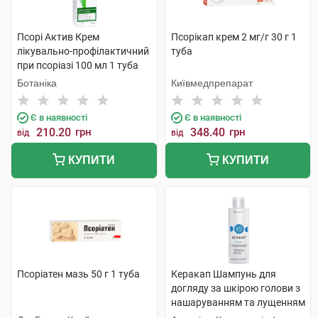
Псорі Актив Крем
Псорікап крем 2 мг/г 30 г 1
лікувально-профілактичний
туба
при псоріазі 100 мл 1 туба
Ботаніка
Київмедпрепарат
Є в наявності
Є в наявності
210.20
грн
348.40
грн
від
від
КУПИТИ
КУПИТИ
Псоріатен мазь 50 г 1 туба
Керакап Шампунь для
догляду за шкірою голови з
нашаруванням та лущенням
250 мл 1 флакон