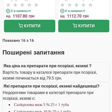
Є в наявності
Є в наявності
1107.80
грн
1112.70
грн
від
від
КУПИТИ
КУПИТИ
Показано
16
з
16
Поширені запитання
Яка ціна на препарати при псоріазі, екземі ?
Вартість товару в каталозі препарати при псоріазі,
екземі починається від 79.5 грн.
Які препарати при псоріазі, екземі найдешевші?
Недорогими товарами в категорії препарати при
псоріазі, екземі є:
Саліцилова мазь 5 % 25 г 1 туба
Саліцилова мазь 10 % 25 г 1 туба