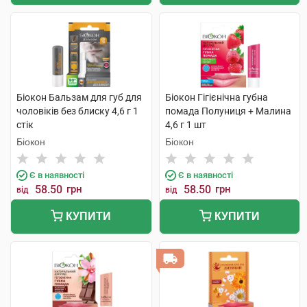
Біокон Бальзам для губ для
Біокон Гігієнічна губна
чоловіків без блиску 4,6 г 1
помада Полуниця + Малина
стік
4,6 г 1 шт
Біокон
Біокон
Є в наявності
Є в наявності
58.50
грн
58.50
грн
від
від
КУПИТИ
КУПИТИ