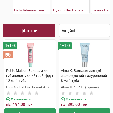
Daily Vitamins Бальзам для губ захисний маракуя SPF15
Hyalu Filler Бальзам для надання об'єму губ
Фільтри
1+1=3
1+1=3
Petite Maison Бальзам для
Alma K. Бальзам для губ
губ зволожуючий грейпфрут
зволожуючий гіалуроновий
12 мл 1 туба
8 мл 1 туба
BFF Global Dis Ticaret A.S.
Alma K. S.R.L. (Ізраїль)
(Туреччина)
Є в наявності
Є в наявності
194.00
грн
395.00
грн
від
від