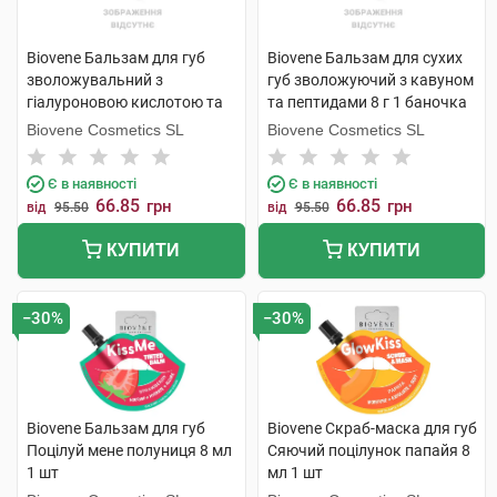
Biovene Бальзам для губ
Biovene Бальзам для сухих
зволожувальний з
губ зволожуючий з кавуном
гіалуроновою кислотою та
та пептидами 8 г 1 баночка
чорницею 8 г 1 туба
Biovene Cosmetics SL
Biovene Cosmetics SL
Є в наявності
Є в наявності
66.85
66.85
грн
грн
від
95.50
від
95.50
КУПИТИ
КУПИТИ
−30%
−30%
Biovene Бальзам для губ
Biovene Скраб-маска для губ
Поцілуй мене полуниця 8 мл
Сяючий поцілунок папайя 8
1 шт
мл 1 шт