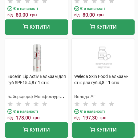
Є в наявності
Є в наявності
80.00
грн
80.00
грн
від
від
КУПИТИ
КУПИТИ
Eucerin Lip Activ Бальзам для
Weleda Skin Food Бальзам-
губ SPF15 4,8 г 1 стік
стік для губ 4,8 г 1 стік
Байєрсдорф Меніфекчурінг
Веледа АГ
Познань
Є в наявності
Є в наявності
178.00
грн
197.30
грн
від
від
КУПИТИ
КУПИТИ