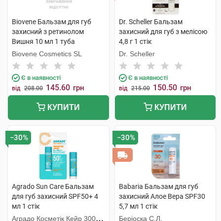
Biovene Бальзам для губ
Dr. Scheller Бальзам
захисний з ретинолом
захисний для губ з мелісою
Вишня 10 мл 1 туба
4,8 г 1 стік
Biovene Cosmetics SL
Dr. Scheller
Є в наявності
Є в наявності
145.60
150.50
грн
грн
від
208.00
від
215.00
КУПИТИ
КУПИТИ
−30%
−30%
Agrado Sun Care Бальзам
Babaria Бальзам для губ
для губ захисний SPF50+ 4
захисний Алое Вера SPF30
мл 1 стік
5,7 мл 1 стік
Аградо Косметік Кейр 3000
Беріоска С.Л.