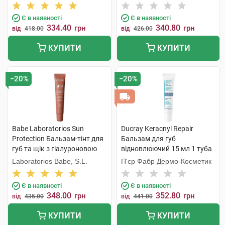
50 Cherry 20 мл 1 туба
50 Velvet 20 мл 1 туба
Є в наявності
Є в наявності
334.40
340.80
грн
грн
від
418.00
від
426.00
КУПИТИ
КУПИТИ
−20%
−20%
Babe Laboratorios Sun
Ducray Keracnyl Repair
Protection Бальзам-тінт для
Бальзам для губ
губ та щік з гіалуроновою
відновлюючий 15 мл 1 туба
кислотою та пептидами SPF
Laboratorios Babe, S.L.
П'єр Фабр Дермо-Косметик
50 Mocha 20 мл 1 туба
Є в наявності
Є в наявності
348.00
352.80
грн
грн
від
435.00
від
441.00
КУПИТИ
КУПИТИ