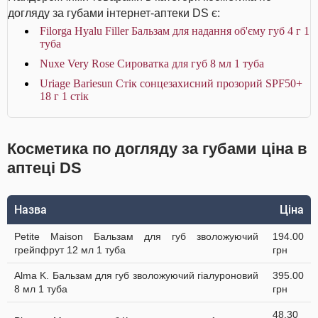
догляду за губами інтернет-аптеки DS є:
Filorga Hyalu Filler Бальзам для надання об'єму губ 4 г 1
туба
Nuxe Very Rose Сироватка для губ 8 мл 1 туба
Uriage Bariesun Стік сонцезахисний прозорий SPF50+
18 г 1 стік
Косметика по догляду за губами ціна в
аптеці DS
Назва
Ціна
Petite Maison Бальзам для губ зволожуючий
194.00
грейпфрут 12 мл 1 туба
грн
Alma K. Бальзам для губ зволожуючий гіалуроновий
395.00
8 мл 1 туба
грн
48.30