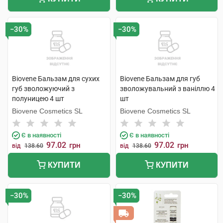
−30%
−30%
Biovene Бальзам для сухих
Biovene Бальзам для губ
губ зволожуючий з
зволожувальний з ваніллю 4
полуницею 4 шт
шт
Biovene Cosmetics SL
Biovene Cosmetics SL
Є в наявності
Є в наявності
97.02
97.02
грн
грн
від
138.60
від
138.60
КУПИТИ
КУПИТИ
−30%
−30%