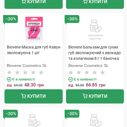
КУПИТИ
КУПИТИ
−30%
−30%
Biovene Маска для губ Кавун
Biovene Бальзам для сухих
зволожуюча 1 шт
губ зволожуючий з авокадо
та колагеном 8 г 1 баночка
Biovene Cosmetics SL
Biovene Cosmetics SL
Є в наявності
Є в наявності
48.30
66.85
грн
грн
від
69.00
від
95.50
КУПИТИ
КУПИТИ
−30%
−30%