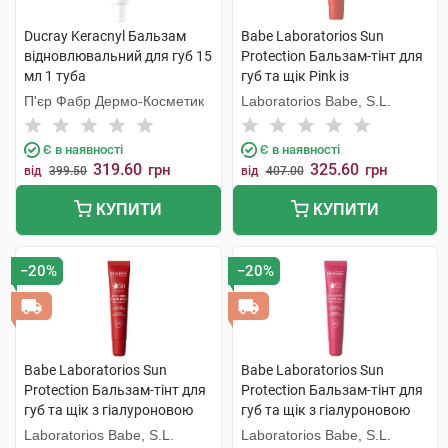
Ducray Keracnyl Бальзам
Babe Laboratorios Sun
відновлювальний для губ 15
Protection Бальзам-тінт для
мл 1 туба
губ та щік Pink із
гіалуроновою кислотою та
П'єр Фабр Дермо-Косметик
Laboratorios Babe, S.L.
пептидами SPF50 20 мл 1
туба
Є в наявності
Є в наявності
319.60
325.60
грн
грн
від
399.50
від
407.00
КУПИТИ
КУПИТИ
−20%
−20%
Babe Laboratorios Sun
Babe Laboratorios Sun
Protection Бальзам-тінт для
Protection Бальзам-тінт для
губ та щік з гіалуроновою
губ та щік з гіалуроновою
кислотою та пептидами SPF
кислотою та пептидами SPF
Laboratorios Babe, S.L.
Laboratorios Babe, S.L.