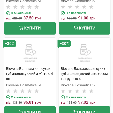
Biovene Cosmetics SL
Biovene Cosmetics SL
Є в наявності
Є в наявності
87.50
91.00
грн
грн
від
125.00
від
130.00
КУПИТИ
КУПИТИ
−30%
−30%
Biovene Бальзам для сухих
Biovene Бальзам для сухих
губ зволожуючий з м'ятою 4
губ зволожуючий з кокосом
шт
та грушею 4 шт
Biovene Cosmetics SL
Biovene Cosmetics SL
Є в наявності
Є в наявності
96.81
97.02
грн
грн
від
138.30
від
138.60
КУПИТИ
КУПИТИ