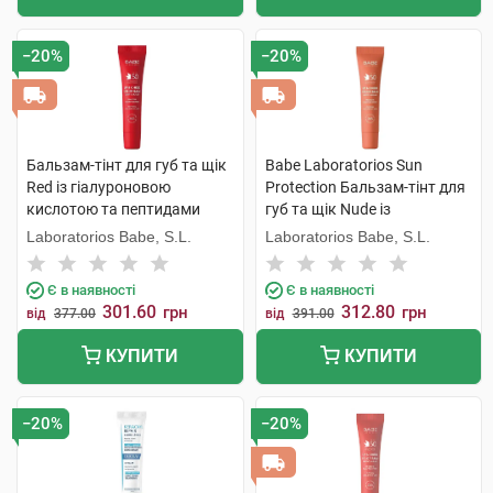
−20%
−20%
Бальзам-тінт для губ та щік
Babe Laboratorios Sun
Red із гіалуроновою
Protection Бальзам-тінт для
кислотою та пептидами
губ та щік Nude із
SPF50 20 мл 1 туба
гіалуроновою кислотою та
Laboratorios Babe, S.L.
Laboratorios Babe, S.L.
пептидами SPF50 20 мл 1
туба
Є в наявності
Є в наявності
301.60
312.80
грн
грн
від
377.00
від
391.00
КУПИТИ
КУПИТИ
−20%
−20%