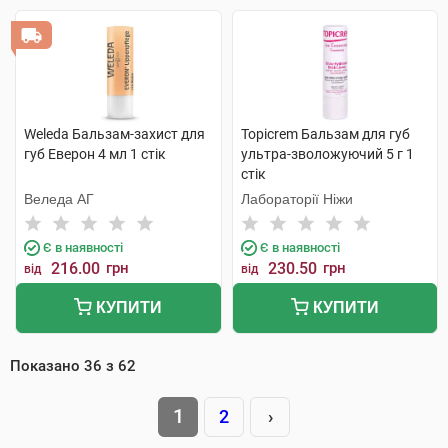
Weleda Бальзам-захист для
Topicrem Бальзам для губ
губ Еверон 4 мл 1 стік
ультра-зволожуючий 5 г 1
стік
Веледа АГ
Лабораторії Ніжи
Є в наявності
Є в наявності
216.00
грн
230.50
грн
від
від
КУПИТИ
КУПИТИ
Показано
36
з
62
1
2
›