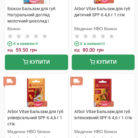
Біокон Бальзам для губ
Arbor Vitae Бальзам для губ
Натуральний догляд
дитячий SPF-6 4,6 г 1 стік
молочний шоколад і
мигдаль 4,6 г 1 шт
Біокон
Медичне НВО Біокон
Є в наявності
Є в наявності
59.50
грн
80.00
грн
від
від
КУПИТИ
КУПИТИ
Arbor Vitae Бальзам для губ
Arbor Vitae Бальзам для губ
універсальний SPF-6 4,6 г 1
інтенсивний SPF-6 4,6 г 1 стік
стік
Медичне НВО Біокон
Медичне НВО Біокон