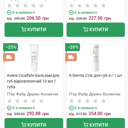
С.Л.У.
Є в наявності
Є в наявності
206.50
227.50
грн
грн
від
295.00
від
325.00
КУПИТИ
КУПИТИ
−25%
−20%
Avene Cicalfate Бальзам для
A-Derma Стік для губ 4 г 1 шт
губ відновлюючий 10 мл 1
туба
П'єр Фабр Дермо-Косметик
П'єр Фабр Дермо-Косметик
Є в наявності
Є в наявності
292.88
254.00
грн
грн
від
390.50
від
317.50
КУПИТИ
КУПИТИ