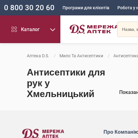
0 800 30 20 60
Програми для клієнтів
Робота у 
Каталог
Аптека D.S.
Мило Та Антисептики
Антисептик
Антисептики для
рук у
Хмельницький
Показа
Про Компані