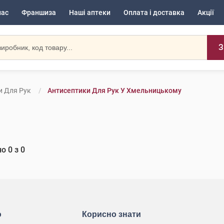
нас
Франшиза
Наші аптеки
Оплата і доставка
Акції
З
и Для Рук
Антисептики Для Рук У Хмельницькому
но
0
з
0
ю
Корисно знати