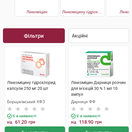
Лінкоміцин
Лінкоміцину гідрохлорид
Лінко
Фільтри
Лінкоміцину гідрохлорид
Лінкоміцин Дарниця розчин
капсули 250 мг 20 шт
для ін'єкцій 30 % 1 мл 10
ампул
Борщагівський ХФЗ
Дарниця ФФ
Є в наявності
Є в наявності
61.20
грн
118.90
грн
від
від