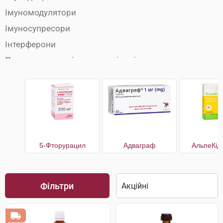
Імуномодулятори
Імуносупресори
Інтерферони
Препарати для підвищення імунітету
Протипухлинні препарати
5-Фторурацил
Адваграф
АльпеКід
Фільтри