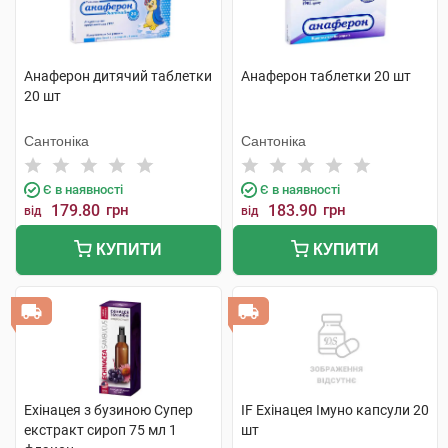
Анаферон дитячий таблетки
Анаферон таблетки 20 шт
20 шт
Сантоніка
Сантоніка
Є в наявності
Є в наявності
179.80
грн
183.90
грн
від
від
КУПИТИ
КУПИТИ
Ехінацея з бузиною Супер
IF Ехінацея Імуно капсули 20
екстракт сироп 75 мл 1
шт