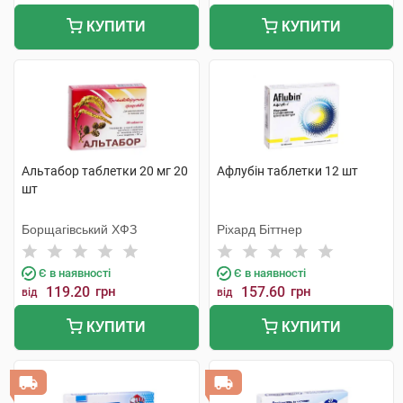
КУПИТИ
КУПИТИ
Альтабор таблетки 20 мг 20
Афлубін таблетки 12 шт
шт
Борщагівський ХФЗ
Ріхард Біттнер
Є в наявності
Є в наявності
119.20
грн
157.60
грн
від
від
КУПИТИ
КУПИТИ