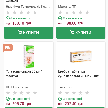
флакон
Нью Фуд Текнолоджіс Ко.
Марина ПП
Лтд
Є в наявності
Є в наявності
188.10
грн
198.00
грн
від
від
КУПИТИ
КУПИТИ
Флавовір сироп 30 мл 1
Еребра таблетки
флакон
сублінгвальні 20 мг 20 шт
НВК Екофарм
Технолог
Є в наявності
Є в наявності
205.70
грн
207.40
грн
від
від