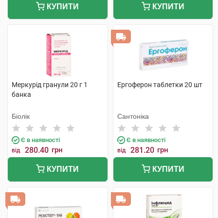
КУПИТИ
КУПИТИ
Меркурід гранули 20 г 1
Ергоферон таблетки 20 шт
банка
Біолік
Сантоніка
Є в наявності
Є в наявності
280.40
грн
281.20
грн
від
від
КУПИТИ
КУПИТИ