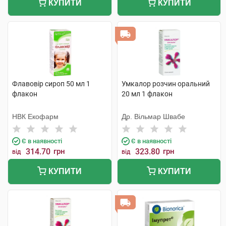
КУПИТИ
КУПИТИ
Флавовір сироп 50 мл 1
Умкалор розчин оральний
флакон
20 мл 1 флакон
НВК Екофарм
Др. Вільмар Швабе
Є в наявності
Є в наявності
314.70
грн
323.80
грн
від
від
КУПИТИ
КУПИТИ