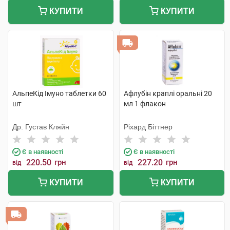
КУПИТИ
КУПИТИ
АльпеКід Імуно таблетки 60
Афлубін краплі оральні 20
шт
мл 1 флакон
Др. Густав Кляйн
Ріхард Біттнер
Є в наявності
Є в наявності
220.50
грн
227.20
грн
від
від
КУПИТИ
КУПИТИ