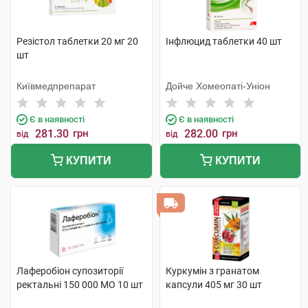
Резістол таблетки 20 мг 20
Інфлюцид таблетки 40 шт
шт
Київмедпрепарат
Дойче Хомеопаті-Уніон
Є в наявності
Є в наявності
281.30
грн
282.00
грн
від
від
КУПИТИ
КУПИТИ
Лаферобіон супозиторії
Куркумін з гранатом
ректальні 150 000 МО 10 шт
капсули 405 мг 30 шт