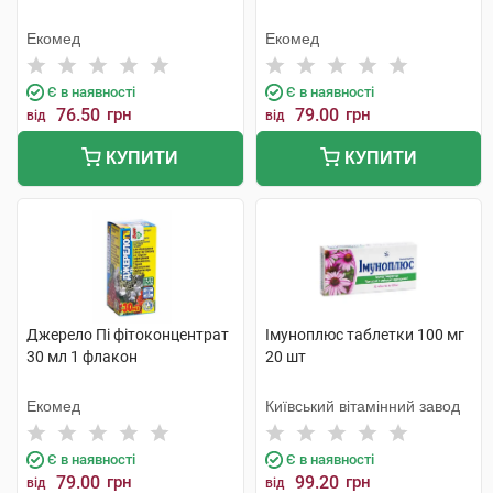
Екомед
Екомед
Є в наявності
Є в наявності
76.50
грн
79.00
грн
від
від
КУПИТИ
КУПИТИ
Джерело Пі фітоконцентрат
Імуноплюс таблетки 100 мг
30 мл 1 флакон
20 шт
Екомед
Київський вітамінний завод
Є в наявності
Є в наявності
79.00
грн
99.20
грн
від
від