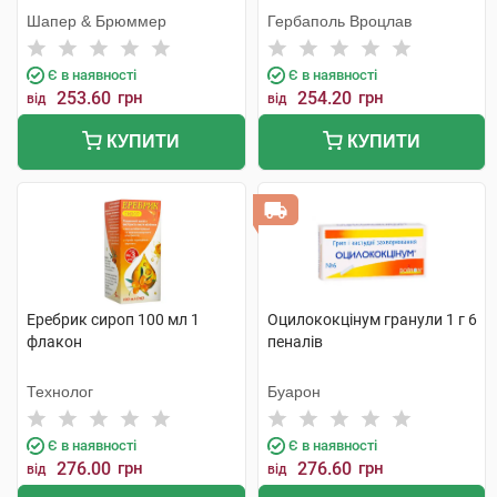
Шапер & Брюммер
Гербаполь Вроцлав
Є в наявності
Є в наявності
253.60
грн
254.20
грн
від
від
КУПИТИ
КУПИТИ
Еребрик сироп 100 мл 1
Оцилококцінум гранули 1 г 6
флакон
пеналів
Технолог
Буарон
Є в наявності
Є в наявності
276.00
грн
276.60
грн
від
від