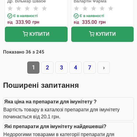
Др. Вільмар Швабе
Валартін Фарма
Є в наявності
Є в наявності
333.90
грн
335.00
грн
від
від
КУПИТИ
КУПИТИ
Показано
36
з
245
1
2
3
4
7
›
Поширені запитання
Яка ціна на препарати для імунітету ?
Вартість товару в каталозі препарати для імунітету
починається від 20.1 грн.
Які препарати для імунітету найдешевші?
Недорогими товарами в категорії препарати для