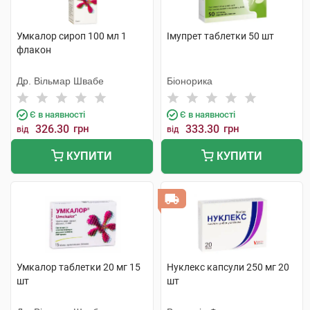
Умкалор сироп 100 мл 1
Імупрет таблетки 50 шт
флакон
Др. Вільмар Швабе
Біонорика
Є в наявності
Є в наявності
326.30
грн
333.30
грн
від
від
КУПИТИ
КУПИТИ
Умкалор таблетки 20 мг 15
Нуклекс капсули 250 мг 20
шт
шт