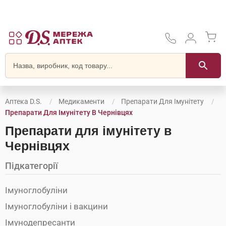
Аптека D.S.
Медикаменти
Препарати Для Імунітету
Препарати Для Імунітету В Чернівцях
Препарати для імунітету в
Чернівцях
Підкатегорії
Імуноглобуліни
Імуноглобуліни і вакцини
Імунодепресанти