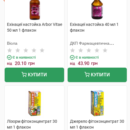
Ехінацеї настойка Arbor Vitae
Ехінацеї настойка 40 мл 1
50 мл 1 флакон
флакон
Віола
ДКП Фармацевтична
фабрика
Є в наявності
Є в наявності
20.10
грн
43.90
грн
від
від
КУПИТИ
КУПИТИ
Лізорм фітоконцентрат 30
Джерело фітоконцентрат 30
мл 1 флакон
мл 1 флакон