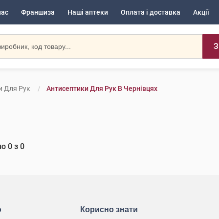
нас
Франшиза
Наші аптеки
Оплата і доставка
Акції
З
и Для Рук
Антисептики Для Рук В Чернівцях
но
0
з
0
ю
Корисно знати