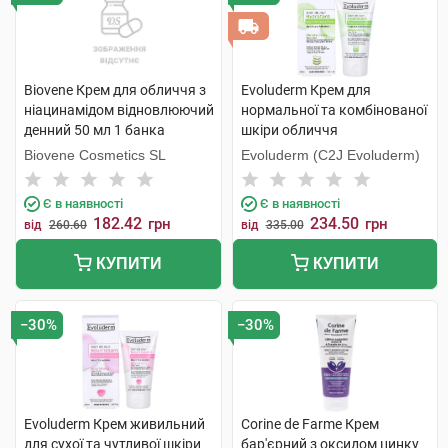
Biovene Крем для обличчя з
Evoluderm Крем для
ніацинамідом відновлюючий
нормальної та комбінованої
денний 50 мл 1 банка
шкіри обличчя
зволожуючий 50 мл 1 туба
Biovene Cosmetics SL
Evoluderm (C2J Evoluderm)
Є в наявності
Є в наявності
182.42
234.50
грн
грн
від
260.60
від
335.00
КУПИТИ
КУПИТИ
−30%
−30%
Evoluderm Крем живильний
Corine de Farme Крем
для сухої та чутливої шкіри
бар'єрний з оксидом цинку