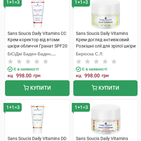
1+1=3
1+1=3
Sans Soucis Daily Vitamins CC
Sans Soucis Daily Vitamins
Крем коректор від втоми
Крем-догляд антивіковий
шкіри обличчя Гранат SPF20
Розкішні олії для зрілої шкіри
30 мл 1 туба
50 мл 1 банка
БіСіДжі Баден-Баден
Беріоска С.Л.
Косметікс Груп Гмбх
Є в наявності
Є в наявності
998.00
грн
998.00
грн
від
від
КУПИТИ
КУПИТИ
1+1=3
1+1=3
Sans Soucis Daily Vitamins DD
Sans Soucis Daily Vitamins