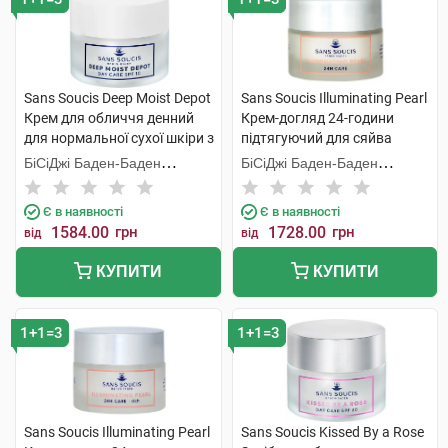
Sans Soucis Deep Moist Depot
Sans Soucis Illuminating Pearl
Крем для обличчя денний
Крем-догляд 24-години
для нормальної сухої шкіри з
підтягуючий для сяйва
SPF10 50 мл 1 шт
нормальної шкіри 50 мл 1
БіСіДжі Баден-Баден
БіСіДжі Баден-Баден
банка
Косметікс Груп Гмбх
Косметікс Груп Гмбх
Є в наявності
Є в наявності
1584.00
грн
1728.00
грн
від
від
КУПИТИ
КУПИТИ
1+1=3
1+1=3
Sans Soucis Illuminating Pearl
Sans Soucis Kissed By a Rose