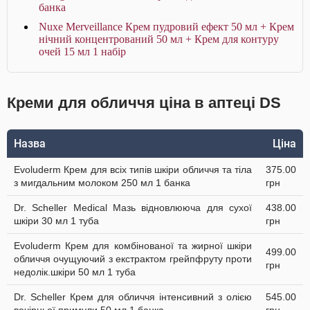
банка
Nuxe Merveillance Крем пудровий ефект 50 мл + Крем
нічний концентрований 50 мл + Крем для контуру
очей 15 мл 1 набір
Креми для обличчя ціна в аптеці DS
Назва
Ціна
Evoluderm Крем для всіх типів шкіри обличчя та тіла
375.00
з мигдальним молоком 250 мл 1 банка
грн
Dr. Scheller Medical Мазь відновлююча для сухої
438.00
шкіри 30 мл 1 туба
грн
Evoluderm Крем для комбінованої та жирної шкіри
499.00
обличчя очущуючий з екстрактом грейпфруту проти
грн
недолік.шкіри 50 мл 1 туба
Dr. Scheller Крем для обличчя інтенсивний з олією
545.00