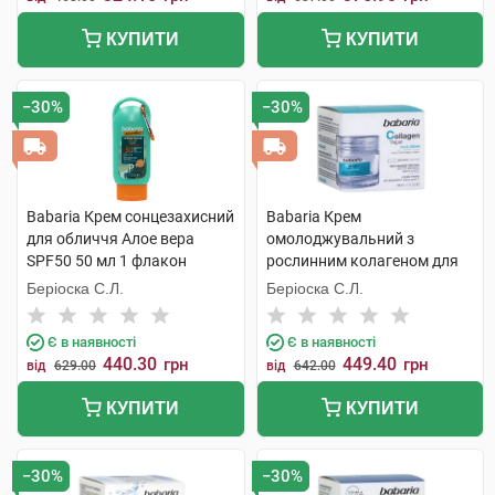
КУПИТИ
КУПИТИ
−30%
−30%
Babaria Крем сонцезахисний
Babaria Крем
для обличчя Алое вера
омолоджувальний з
SPF50 50 мл 1 флакон
рослинним колагеном для
обличчя 50 мл 1 банка
Беріоска С.Л.
Беріоска С.Л.
Є в наявності
Є в наявності
440.30
449.40
грн
грн
від
629.00
від
642.00
КУПИТИ
КУПИТИ
−30%
−30%