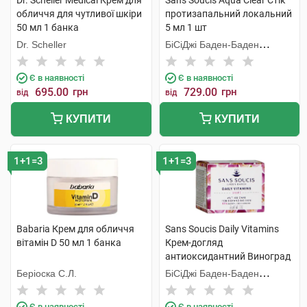
Dr. Scheller Medical Крем для
Sans Soucis Aqua Clear Стік
обличчя для чутливої шкіри
протизапальний локальний
50 мл 1 банка
5 мл 1 шт
Dr. Scheller
БіСіДжі Баден-Баден
Косметікс Груп Гмбх
Є в наявності
Є в наявності
695.00
грн
729.00
грн
від
від
КУПИТИ
КУПИТИ
1+1=3
1+1=3
Babaria Крем для обличчя
Sans Soucis Daily Vitamins
вітамін D 50 мл 1 банка
Крем-догляд
антиоксидантний Виноград
для зрілої шкіри 50 мл 1
Беріоска С.Л.
БіСіДжі Баден-Баден
банка
Косметікс Груп Гмбх
Є в наявності
Є в наявності