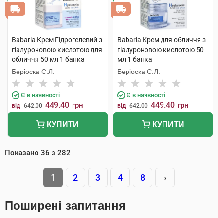
Babaria Крем Гідрогелевий з
Babaria Крем для обличчя з
гіалуроновою кислотою для
гіалуроновою кислотою 50
обличчя 50 мл 1 банка
мл 1 банка
Беріоска С.Л.
Беріоска С.Л.
Є в наявності
Є в наявності
449.40
449.40
грн
грн
від
642.00
від
642.00
КУПИТИ
КУПИТИ
Показано
36
з
282
1
2
3
4
8
›
Поширені запитання