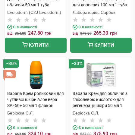
обличчя 50 мл 1 туба
для дорослих 100 мл 1 туба
Evoluderm (C2J Evoluderm)
Лабораторіес Сарбек
Є в наявності
Є в наявності
247.80
265.30
грн
грн
від
354.00
від
379.00
КУПИТИ
КУПИТИ
−30%
−30%
Babaria Крем роликовий для
Babaria Крем для обличчя з
чутливої шкіри Алое вера
гліколевою кислотою для
SPF50+ 50 мл 1 флакон
регенерації шкіри 50 мл 1
банка
Беріоска С.Л.
Беріоска С.Л.
Є в наявності
Є в наявності
324.10
375.90
грн
грн
від
463.00
від
537.00