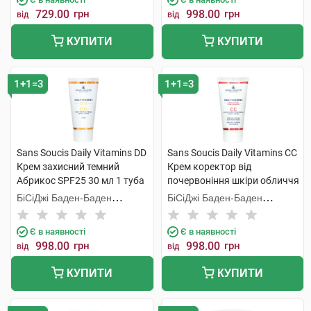
729.00
грн
998.00
грн
від
від
КУПИТИ
КУПИТИ
1+1=3
1+1=3
Sans Soucis Daily Vitamins DD
Sans Soucis Daily Vitamins CC
Крем захисний темний
Крем коректор від
Абрикос SPF25 30 мл 1 туба
почервоніння шкіри обличчя
Гранат SPF20 30 мл 1 туба
БіСіДжі Баден-Баден
БіСіДжі Баден-Баден
Косметікс Груп Гмбх
Косметікс Груп Гмбх
Є в наявності
Є в наявності
998.00
грн
998.00
грн
від
від
КУПИТИ
КУПИТИ