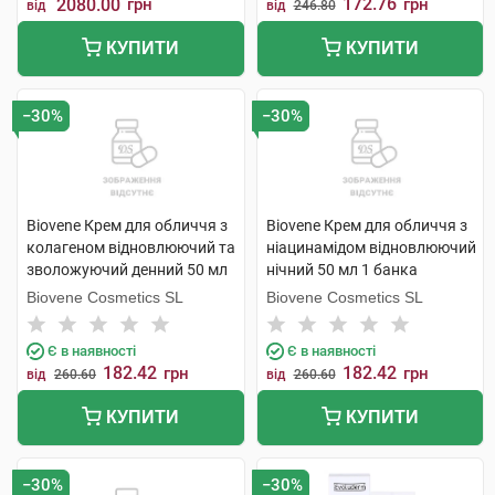
172.76
2080.00
грн
грн
від
від
246.80
КУПИТИ
КУПИТИ
−30%
−30%
Biovene Крем для обличчя з
Biovene Крем для обличчя з
колагеном відновлюючий та
ніацинамідом відновлюючий
зволожуючий денний 50 мл
нічний 50 мл 1 банка
1 банка
Biovene Cosmetics SL
Biovene Cosmetics SL
Є в наявності
Є в наявності
182.42
182.42
грн
грн
від
260.60
від
260.60
КУПИТИ
КУПИТИ
−30%
−30%