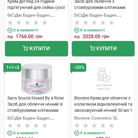
Крем-догляд 24-години
Засіб для обличчя з
підтягуючий для сяйва сухої
стовбуровими клітинами
шкіри 50 мл 1 банка
троянди денний з SPF20 50
БіСіДжі Баден-Баден
БіСіДжі Баден-Баден
мл 1 банка
Косметікс Груп Гмбх
Косметікс Груп Гмбх
Є в наявності
Є в наявності
1766.00
грн
2028.00
грн
від
від
КУПИТИ
КУПИТИ
1+1=3
−30%
Sans Soucis Kissed By a Rose
Biovene Крем для обличчя з
Засіб для обличчя нічний зі
колагеном відновлюючий та
стовбуровими клітинами
зволожуючий нічний 50 мл 1
троянди 50 мл 1 банка
банка
БіСіДжі Баден-Баден
Biovene Cosmetics SL
Косметікс Груп Гмбх
Є в наявності
Є в наявності