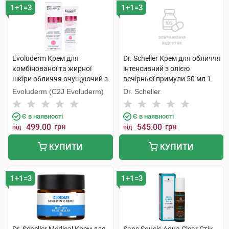
1+1=3
1+1=3
Evoluderm Крем для
Dr. Scheller Крем для обличчя
комбінованої та жирної
інтенсивний з олією
шкіри обличчя очущуючий з
вечірньої примули 50 мл 1
екстрактом грейпфруту
банка
Evoluderm (C2J Evoluderm)
Dr. Scheller
проти недолік.шкіри 50 мл 1
туба
Є в наявності
Є в наявності
499.00
грн
545.00
грн
від
від
КУПИТИ
КУПИТИ
1+1=3
1+1=3