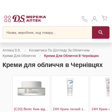
Аптека D.S.
Косметика По Догляду За Обличчям
Креми Для Обличчя
Креми Для Обличчя В Чернівцях
Креми для обличчя в Чернівцях
[C20] Biotic Кем відновлюючий для сяяння шкіри
24H Крем легкий зволожуючий