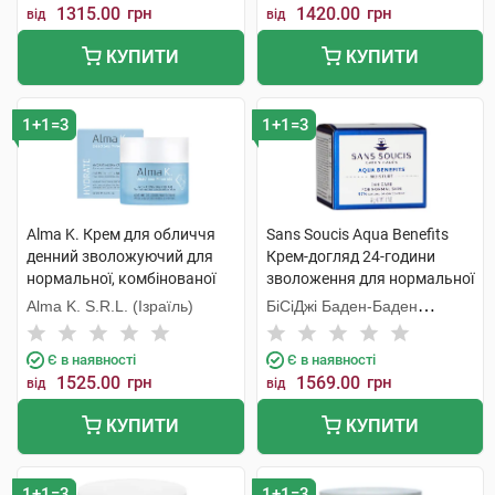
1315.00
грн
1420.00
грн
від
від
КУПИТИ
КУПИТИ
1+1=3
1+1=3
Alma K. Крем для обличчя
Sans Soucis Aqua Benefits
денний зволожуючий для
Крем-догляд 24-години
нормальної, комбінованої
зволоження для нормальної
шкіри 50 мл 1 банка
шкіри 50 мл 1 банка
Alma K. S.R.L. (Ізраїль)
БіСіДжі Баден-Баден
Косметікс Груп Гмбх
Є в наявності
Є в наявності
1525.00
грн
1569.00
грн
від
від
КУПИТИ
КУПИТИ
1+1=3
1+1=3