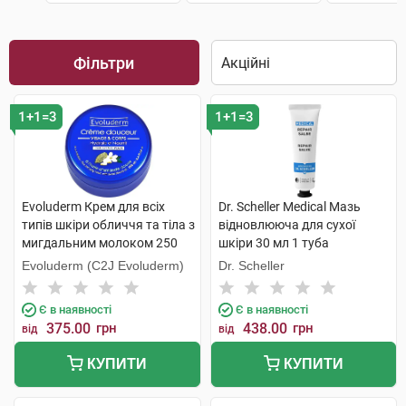
Фільтри
1+1=3
1+1=3
Evoluderm Крем для всіх
Dr. Scheller Medical Мазь
типів шкіри обличчя та тіла з
відновлююча для сухої
мигдальним молоком 250
шкіри 30 мл 1 туба
мл 1 банка
Evoluderm (C2J Evoluderm)
Dr. Scheller
Є в наявності
Є в наявності
375.00
грн
438.00
грн
від
від
КУПИТИ
КУПИТИ