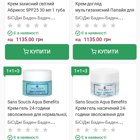
Крем захисний світлий
Крем-догляд
Абрикос SPF25 30 мл 1 туба
мультизахисний Папайя для
нормальної сухої шкіри 50
БіСіДжі Баден-Баден
БіСіДжі Баден-Баден
мл 1 банка
Косметікс Груп Гмбх
Косметікс Груп Гмбх
Є в наявності
Є в наявності
1135.00
грн
1135.00
грн
від
від
КУПИТИ
КУПИТИ
1+1=3
1+1=3
Sans Soucis Aqua Benefits
Sans Soucis Aqua Benefits
Крем-гель 24-години
Крем-гель насичений 24-
зволоження для нормальної,
години зволоження для
комбінованої шкіри 50 мл 1
сухої шкіри 50 мл 1 банка
БіСіДжі Баден-Баден
БіСіДжі Баден-Баден
банка
Косметікс Груп Гмбх
Косметікс Груп Гмбх
Є в наявності
Є в наявності