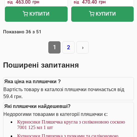
463.00
грн
470.40
грн
від
від
КУПИТИ
КУПИТИ
Показано
36
з
51
1
2
›
Поширені запитання
Яка ціна на пляшечки ?
Вартість товару в каталозі пляшечки починається від
59.4 грн.
Які пляшечки найдешевші?
Недорогими товарами в категорії пляшечки є:
Курносики Пляшечка кругла з силіконовою соскою
7001 125 мл 1 шт
Курносики Пляшечка з ручками та силіконовою