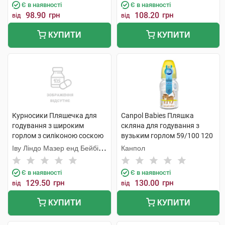
Є в наявності
Є в наявності
98.90
грн
108.20
грн
від
від
КУПИТИ
КУПИТИ
Курносики Пляшечка для
Canpol Babies Пляшка
годування з широким
скляна для годування з
горлом з силіконою соскою
вузьким горлом 59/100 120
7006 1 шт
мл 1 шт
Іву Ліндо Мазер енд Бейбі
Канпол
Продактс
Є в наявності
Є в наявності
129.50
грн
130.00
грн
від
від
КУПИТИ
КУПИТИ