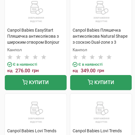
Canpol Babies EasyStart
Canpol Babies Пляшечка
Пляшечка антиколікова з
антиколікова Natural Shape
широким отвором Bonjour
з соскою Dual-zone з 3
Paris 120 мл 1 шт
місяців 260 мл 1 шт
Канпол
Канпол
Є в наявності
Є в наявності
276.00
грн
349.00
грн
від
від
КУПИТИ
КУПИТИ
Canpol Babies Lovi Trends
Canpol Babies Lovi Trends