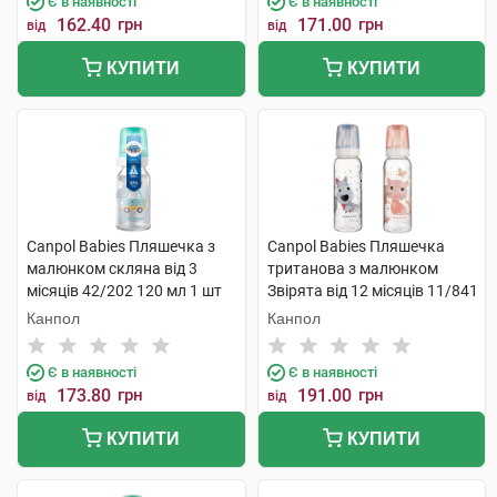
Є в наявності
Є в наявності
162.40
грн
171.00
грн
від
від
КУПИТИ
КУПИТИ
Canpol Babies Пляшечка з
Canpol Babies Пляшечка
малюнком скляна від 3
тританова з малюнком
місяців 42/202 120 мл 1 шт
Звірята від 12 місяців 11/841
250 мл 1 шт
Канпол
Канпол
Є в наявності
Є в наявності
173.80
грн
191.00
грн
від
від
КУПИТИ
КУПИТИ