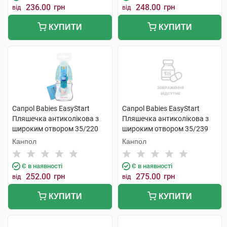
236.00
грн
248.00
грн
від
від
КУПИТИ
КУПИТИ
Canpol Babies EasyStart
Canpol Babies EasyStart
Пляшечка антиколікова з
Пляшечка антиколікова з
широким отвором 35/220
широким отвором 35/239
120 мл 1 шт
120 мл 1 шт
Канпол
Канпол
Є в наявності
Є в наявності
252.00
грн
275.00
грн
від
від
КУПИТИ
КУПИТИ