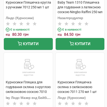
Курносики Пляшечка кругла
Baby Team 1310 Пляшечка
з ручками 7012 250 мл 1 шт
для годування з латексною
соскою Ningbo Raffini 250 мл
1 шт
Ліндо (Курносики)
Назалпродуктер
Є в наявності
Є в наявності
80.30
грн
84.50
грн
від
від
КУПИТИ
КУПИТИ
Курносики Пляшка для
Курносики Пляшечка
годування скляна з круглою
скляна з силіконовою
силіконовою соскою 7010
соскою 7011 270 мл 1 шт
130 мл 1 шт
Іву Ліндо Мазер енд Бейбі
Ліндо (Курносики)
Продактс