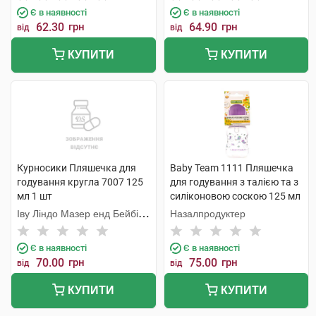
Є в наявності
Є в наявності
62.30
грн
64.90
грн
від
від
КУПИТИ
КУПИТИ
Курносики Пляшечка для
Baby Team 1111 Пляшечка
годування кругла 7007 125
для годування з талією та з
мл 1 шт
силіконовою соскою 125 мл
1 шт
Іву Ліндо Мазер енд Бейбі
Назалпродуктер
Продактс
Є в наявності
Є в наявності
70.00
грн
75.00
грн
від
від
КУПИТИ
КУПИТИ