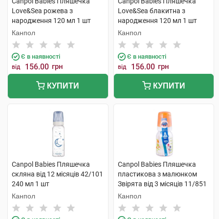
Canpol Babies Пляшечка
Canpol Babies Пляшечка
Love&Sea рожева з
Love&Sea блакитна з
народження 120 мл 1 шт
народження 120 мл 1 шт
Канпол
Канпол
Є в наявності
Є в наявності
156.00
грн
156.00
грн
від
від
КУПИТИ
КУПИТИ
Canpol Babies Пляшечка
Canpol Babies Пляшечка
скляна від 12 місяців 42/101
пластикова з малюнком
240 мл 1 шт
Звірята від 3 місяців 11/851
120 мл 1 шт
Канпол
Канпол