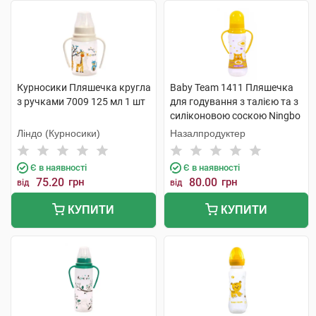
Курносики Пляшечка кругла
Baby Team 1411 Пляшечка
з ручками 7009 125 мл 1 шт
для годування з талією та з
силіконовою соскою Ningbo
Raffini 250 мл 1 шт
Ліндо (Курносики)
Назалпродуктер
Є в наявності
Є в наявності
75.20
грн
80.00
грн
від
від
КУПИТИ
КУПИТИ