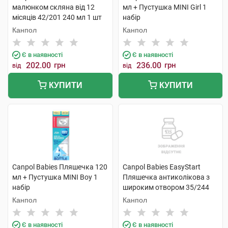
малюнком скляна від 12
мл + Пустушка MINI Girl 1
місяців 42/201 240 мл 1 шт
набір
Канпол
Канпол
Є в наявності
Є в наявності
202.00
грн
236.00
грн
від
від
КУПИТИ
КУПИТИ
Canpol Babies Пляшечка 120
Canpol Babies EasyStart
мл + Пустушка MINI Boy 1
Пляшечка антиколікова з
набір
широким отвором 35/244
120 мл 1 шт
Канпол
Канпол
Є в наявності
Є в наявності