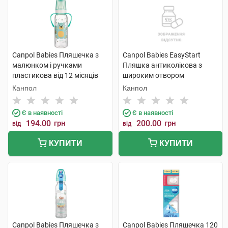
Canpol Babies Пляшечка з
Canpol Babies EasyStart
малюнком і ручками
Пляшка антиколікова з
пластикова від 12 місяців
широким отвором
11/845 250 мл 1 шт
Кольорові звірята 120 мл 1
Канпол
Канпол
шт
Є в наявності
Є в наявності
194.00
грн
200.00
грн
від
від
КУПИТИ
КУПИТИ
Canpol Babies Пляшечка з
Canpol Babies Пляшечка 120