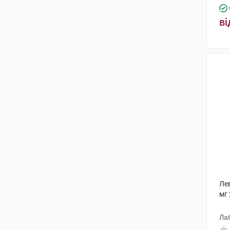
ві
Лев
мг 
Ла