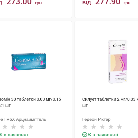
273.00
277.90
д
від
грн
грн
КУПИТИ
КУПИТИ
омін 30 таблетки 0,03 мг/0,15
Силует таблетки 2 мг/0,03 
21 шт
шт
бе ГмбХ Арцнайміттель
Гедеон Ріхтер
Є в наявності
Є в наявності