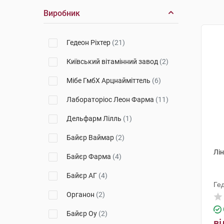
Виробник
Гедеон Ріхтер
(21)
Київський вітамінний завод
(2)
Мібе ГмбХ Арцнайміттель
(6)
Лабораторіос Леон Фарма
(11)
Дельфарм Лілль
(1)
Байєр Ваймар
(2)
Лін
Байєр Фарма
(4)
Байєр АГ
(4)
Ге
Органон
(2)
Байєр Оу
(2)
ві