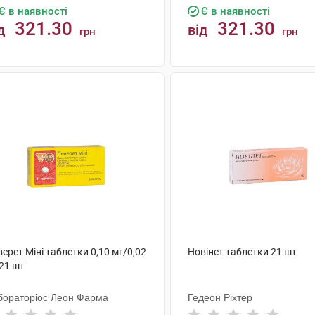
Є в наявності
Є в наявності
321.30
321.30
д
від
грн
грн
КУПИТИ
КУПИТИ
ерет Міні таблетки 0,10 мг/0,02
Новінет таблетки 21 шт
21 шт
бораторіос Леон Фарма
Гедеон Ріхтер