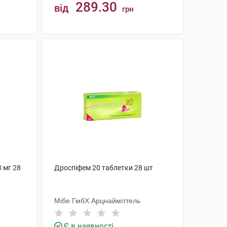
289.30
від
грн
КУПИТИ
3 мг 28
Дроспіфем 20 таблетки 28 шт
Мібе ГмбХ Арцнайміттель
Є в наявності