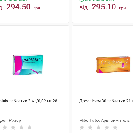
294.50
295.10
д
від
грн
грн
КУПИТИ
КУПИТИ
ілія таблетки 3 мг/0,02 мг 28
Дроспіфем 30 таблетки 21 
деон Ріхтер
Мібе ГмбХ Арцнайміттель