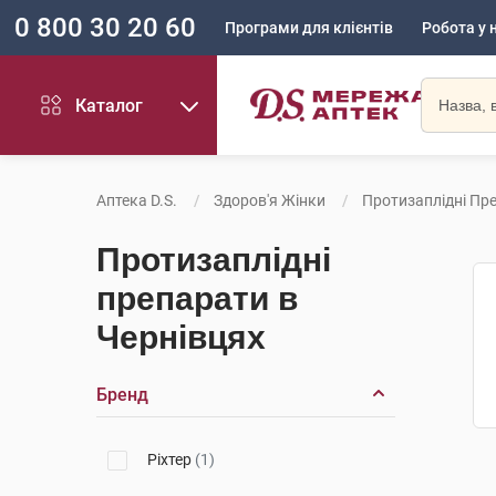
0 800 30 20 60
Програми для клієнтів
Робота у 
Каталог
Аптека D.S.
Здоров'я Жінки
Протизаплідні Пр
Протизаплідні
препарати в
Чернівцях
Бренд
Ріхтер
(1)