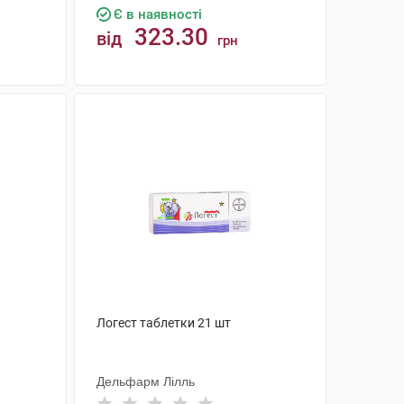
Є в наявності
323.30
від
грн
КУПИТИ
Логест таблетки 21 шт
Дельфарм Лілль