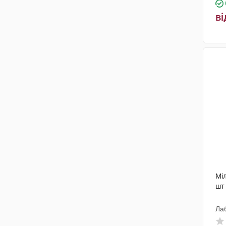
ві
Міл
шт
Ла