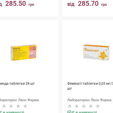
285.50
285.70
д
від
грн
грн
КУПИТИ
КУПИТИ
фенда таблетки 28 шт
Фемінаті таблетки 0,03 мг/
шт
бораторіос Леон Фарма
Лабораторіос Леон Фарма
Є в наявності
Є в наявності