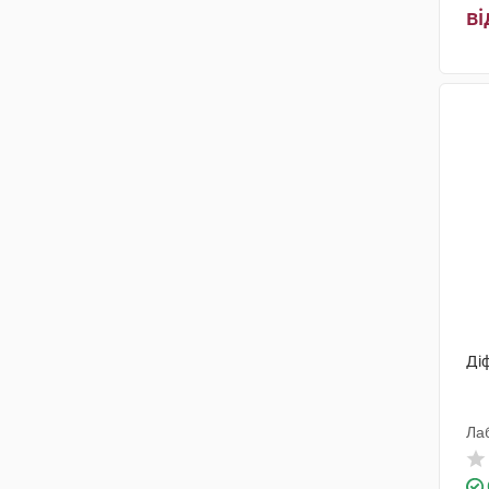
ві
Ді
Ла