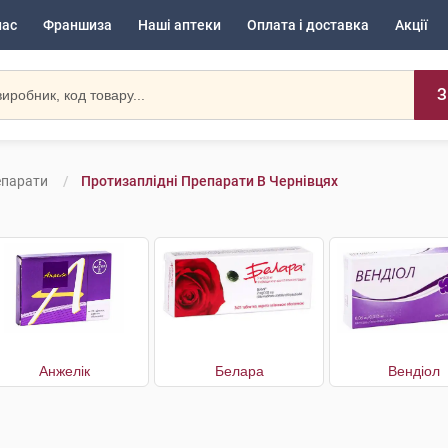
нас
Франшиза
Наші аптеки
Оплата і доставка
Акції
З
епарати
Протизаплідні Препарати В Чернівцях
Анжелік
Белара
Вендіол