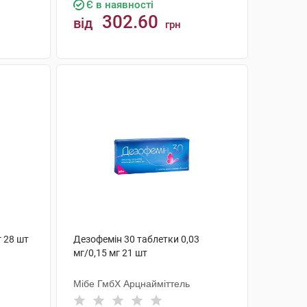
Є в наявності
302.60
від
грн
КУПИТИ
г 28 шт
Дезофемін 30 таблетки 0,03
мг/0,15 мг 21 шт
Мібе ГмбХ Арцнайміттель