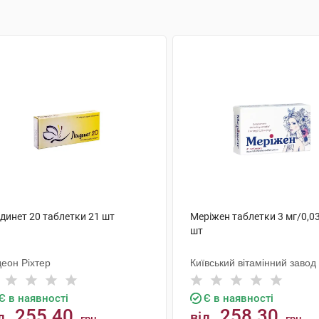
динет 20 таблетки 21 шт
Меріжен таблетки 3 мг/0,03
шт
деон Ріхтер
Київський вітамінний завод
Є в наявності
Є в наявності
255.40
258.30
д
від