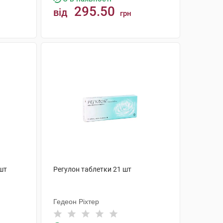
295.50
від
грн
КУПИТИ
шт
Регулон таблетки 21 шт
Гедеон Ріхтер