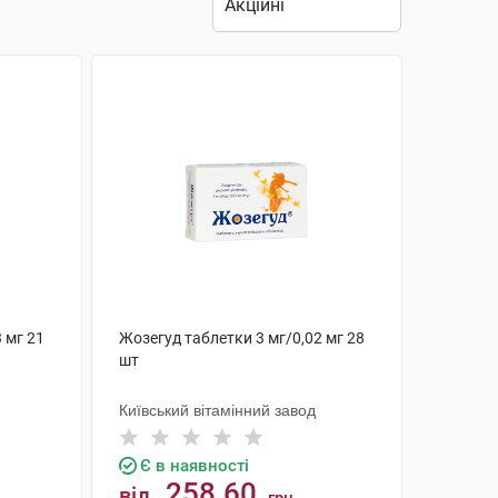
 мг 21
Жозегуд таблетки 3 мг/0,02 мг 28
шт
Київський вітамінний завод
Є в наявності
258.60
від