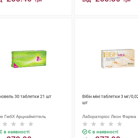
грн
грн
КУПИТИ
КУПИТИ
новель 30 таблетки 21 шт
Вібін міні таблетки 3 мг/0,0
шт
бе ГмбХ Арцнайміттель
Лабораторіос Леон Фарма
Є в наявності
Є в наявності