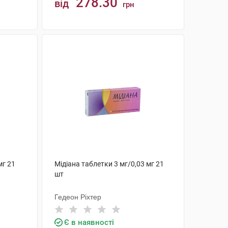
278.30
від
грн
КУПИТИ
мг 21
Мiдіана таблетки 3 мг/0,03 мг 21
шт
Гедеон Ріхтер
Є в наявності