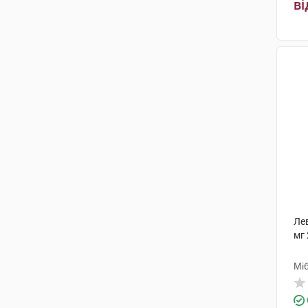
ві
Лев
мг 
Мі