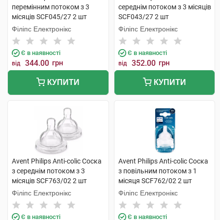
перемінним потоком з 3
середнім потоком з 3 місяців
місяців SCF045/27 2 шт
SCF043/27 2 шт
Філіпс Електронікс
Філіпс Електронікс
Є в наявності
Є в наявності
344.00
грн
352.00
грн
від
від
КУПИТИ
КУПИТИ
Avent Philips Anti-colic Соска
Avent Philips Anti-colic Соска
з середнім потоком з 3
з повільним потоком з 1
місяців SCF763/02 2 шт
місяця SCF762/02 2 шт
Філіпс Електронікс
Філіпс Електронікс
Є в наявності
Є в наявності