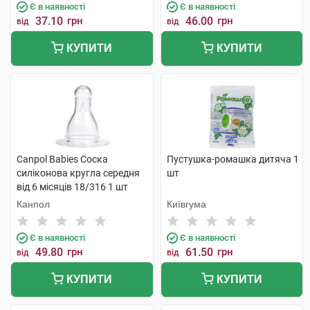
Є в наявності
Є в наявності
37.10
грн
46.00
грн
від
від
КУПИТИ
КУПИТИ
Canpol Babies Соска
Пустушка-ромашка дитяча 1
силіконова кругла середня
шт
від 6 місяців 18/316 1 шт
Канпол
Київгума
Є в наявності
Є в наявності
49.80
грн
61.50
грн
від
від
КУПИТИ
КУПИТИ