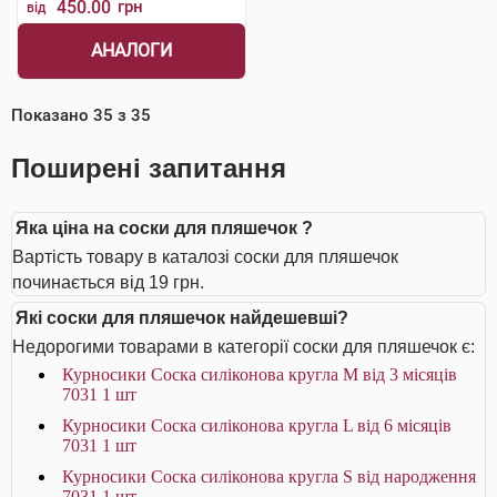
450.00
грн
від
АНАЛОГИ
Показано
35
з
35
Поширені запитання
Яка ціна на соски для пляшечок ?
Вартість товару в каталозі соски для пляшечок
починається від 19 грн.
Які соски для пляшечок найдешевші?
Недорогими товарами в категорії соски для пляшечок є:
Курносики Соска силіконова кругла M від 3 місяців
7031 1 шт
Курносики Соска силіконова кругла L від 6 місяців
7031 1 шт
Курносики Соска силіконова кругла S від народження
7031 1 шт