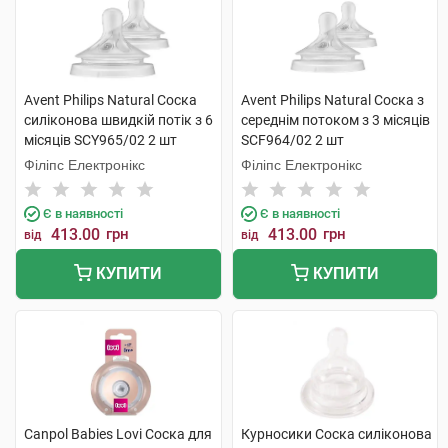
Avent Philips Natural Соска
Avent Philips Natural Соска з
силіконова швидкій потік з 6
середнім потоком з 3 місяців
місяців SCY965/02 2 шт
SCF964/02 2 шт
Філіпс Електронікс
Філіпс Електронікс
Є в наявності
Є в наявності
413.00
грн
413.00
грн
від
від
КУПИТИ
КУПИТИ
Canpol Babies Lovi Соска для
Курносики Соска силіконова