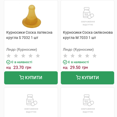
Курносики Соска латексна
Курносики Соска силіконова
кругла S 7032 1 шт
кругла M 7033 1 шт
Ліндо (Курносики)
Ліндо (Курносики)
Є в наявності
Є в наявності
23.70
грн
29.50
грн
від
від
КУПИТИ
КУПИТИ