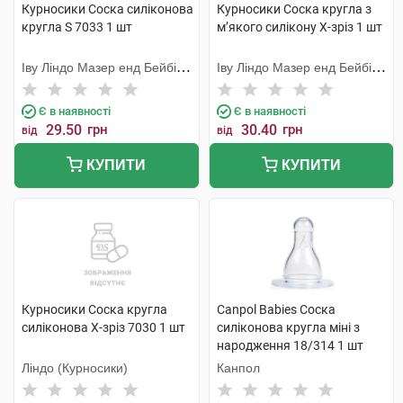
Курносики Соска силіконова
Курносики Соска кругла з
кругла S 7033 1 шт
м’якого силікону X-зріз 1 шт
Іву Ліндо Мазер енд Бейбі
Іву Ліндо Мазер енд Бейбі
Продактс
Продактс
Є в наявності
Є в наявності
29.50
грн
30.40
грн
від
від
КУПИТИ
КУПИТИ
Курносики Соска кругла
Canpol Babies Соска
силіконова X-зріз 7030 1 шт
силіконова кругла міні з
народження 18/314 1 шт
Ліндо (Курносики)
Канпол