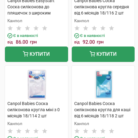
Canpol Babies EasyStart
Canpol Babies Соска
Соска силіконова до
силіконова кругла середня
пляшечок з широким
від 6 місяців 18/116 2 шт
отвором для каші від 6
Канпол
Канпол
місяців 21/723 1 шт
Є в наявності
Є в наявності
86.00
грн
92.00
грн
від
від
КУПИТИ
КУПИТИ
Canpol Babies Соска
Canpol Babies Соска
силіконова кругла міні з 0
силіконова кругла для каші
місяців 18/114 2 шт
від 6 місяців 18/118 2 шт
Канпол
Канпол