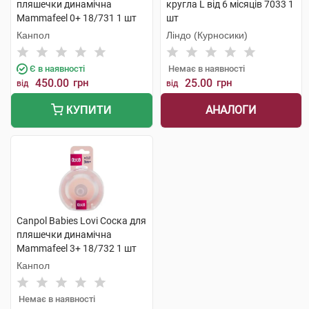
пляшечки динамічна
кругла L від 6 місяців 7033 1
Mammafeel 0+ 18/731 1 шт
шт
Канпол
Ліндо (Курносики)
Є в наявності
Немає в наявності
450.00
грн
25.00
грн
від
від
АНАЛОГИ
КУПИТИ
Canpol Babies Lovi Соска для
пляшечки динамічна
Mammafeel 3+ 18/732 1 шт
Канпол
Немає в наявності