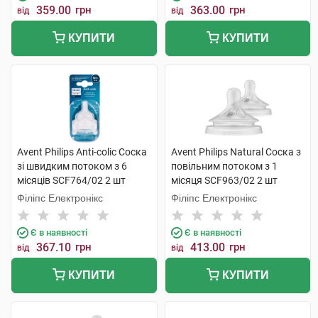
359.00
грн
363.00
грн
від
від
КУПИТИ
КУПИТИ
Avent Philips Anti-colic Соска
Avent Philips Natural Соска з
зі швидким потоком з 6
повільним потоком з 1
місяців SCF764/02 2 шт
місяця SCF963/02 2 шт
Філіпс Електронікс
Філіпс Електронікс
Є в наявності
Є в наявності
367.10
грн
413.00
грн
від
від
КУПИТИ
КУПИТИ