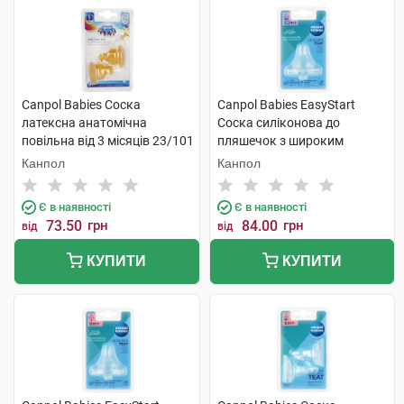
Canpol Babies Соска
Canpol Babies EasyStart
латексна анатомічна
Соска силіконова до
повільна від 3 місяців 23/101
пляшечок з широким
2 шт
отвором швидка від 12
Канпол
Канпол
місяців 21/722 1 шт
Є в наявності
Є в наявності
73.50
грн
84.00
грн
від
від
КУПИТИ
КУПИТИ