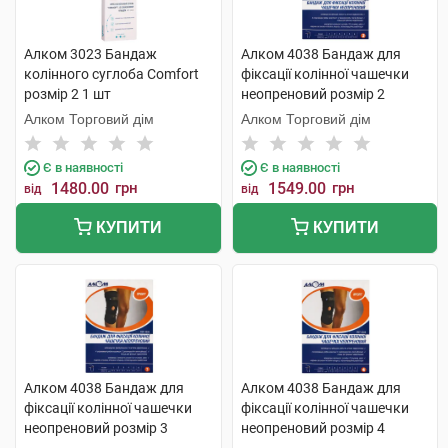
Алком 3023 Бандаж
Алком 4038 Бандаж для
колінного суглоба Comfort
фіксації колінної чашечки
розмір 2 1 шт
неопреновий розмір 2
чорний 1 шт
Алком Торговий дім
Алком Торговий дім
Є в наявності
Є в наявності
1480.00
грн
1549.00
грн
від
від
КУПИТИ
КУПИТИ
Алком 4038 Бандаж для
Алком 4038 Бандаж для
фіксації колінної чашечки
фіксації колінної чашечки
неопреновий розмір 3
неопреновий розмір 4