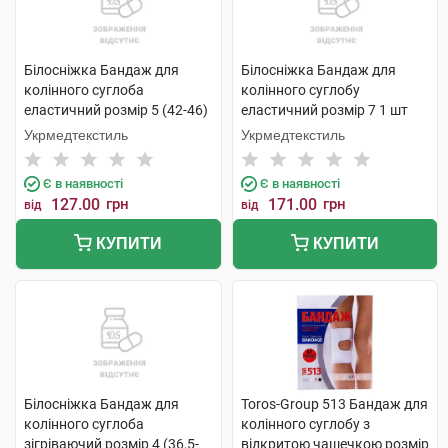
Білосніжка Бандаж для
Білосніжка Бандаж для
колінного суглоба
колінного суглобу
еластичний розмір 5 (42-46)
еластичний розмір 7 1 шт
1 шт
Укрмедтекстиль
Укрмедтекстиль
Є в наявності
Є в наявності
127.00
грн
171.00
грн
від
від
КУПИТИ
КУПИТИ
Білосніжка Бандаж для
Toros-Group 513 Бандаж для
колінного суглоба
колінного суглобу з
зігріваючий розмір 4 (36,5-
відкритою чашечкою розмір