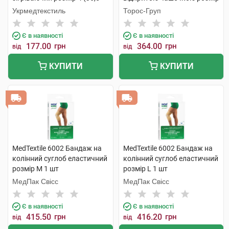
39) 1 шт
3 бежевий 1 шт
Укрмедтекстиль
Торос-Груп
Є в наявності
Є в наявності
177.00
грн
364.00
грн
від
від
КУПИТИ
КУПИТИ
MedTextile 6002 Бандаж на
MedTextile 6002 Бандаж на
колінний суглоб еластичний
колінний суглоб еластичний
розмір M 1 шт
розмір L 1 шт
МедПак Свісс
МедПак Свісс
Є в наявності
Є в наявності
415.50
грн
416.20
грн
від
від