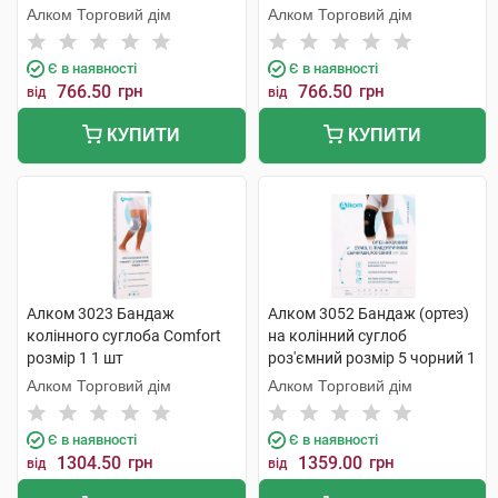
Алком Торговий дім
Алком Торговий дім
Є в наявності
Є в наявності
766.50
грн
766.50
грн
від
від
КУПИТИ
КУПИТИ
Алком 3023 Бандаж
Алком 3052 Бандаж (ортез)
колінного суглоба Comfort
на колінний суглоб
розмір 1 1 шт
роз'ємний розмір 5 чорний 1
шт
Алком Торговий дім
Алком Торговий дім
Є в наявності
Є в наявності
1304.50
грн
1359.00
грн
від
від