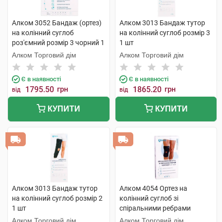
Алком 3052 Бандаж (ортез)
Алком 3013 Бандаж тутор
на колінний суглоб
на колінний суглоб розмір 3
роз'ємний розмір 3 чорний 1
1 шт
шт
Алком Торговий дім
Алком Торговий дім
Є в наявності
Є в наявності
1795.50
грн
1865.20
грн
від
від
КУПИТИ
КУПИТИ
Алком 3013 Бандаж тутор
Алком 4054 Ортез на
на колінний суглоб розмір 2
колінний суглоб зі
1 шт
спіральними ребрами
жорсткості 1 шт
Алком Торговий дім
Алком Торговий дім