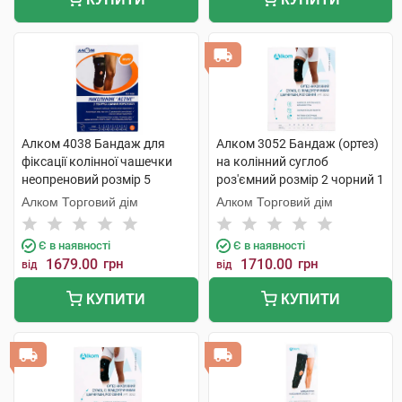
Алком 4038 Бандаж для
Алком 3052 Бандаж (ортез)
фіксації колінної чашечки
на колінний суглоб
неопреновий розмір 5
роз'ємний розмір 2 чорний 1
чорний 1 шт
шт
Алком Торговий дім
Алком Торговий дім
Є в наявності
Є в наявності
1679.00
грн
1710.00
грн
від
від
КУПИТИ
КУПИТИ