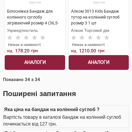
Білосніжка Бандаж для
Алком 3013 Kids Бандаж
колінного суглобу
тутор на колінний суглоб
зігріваючий розмір 4 (36,5-
розмір 3 1 шт
39,0см) 1 шт
Укрмедтекстиль
Алком Торговий дім
Немає в наявності
Немає в наявності
178.20
грн
1210.00
грн
від
від
АНАЛОГИ
АНАЛОГИ
Показано
34
з
34
Поширені запитання
Яка ціна на бандаж на колінний суглоб ?
Вартість товару в каталозі бандаж на колінний суглоб
починається від 127 грн.