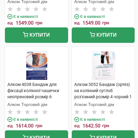
чорний 1 шт
чорний 1 шт
Алком Торговий дім
Алком Торговий дім
Є в наявності
Є в наявності
1549.00
грн
1549.00
грн
від
від
КУПИТИ
КУПИТИ
Алком 4038 Бандаж для
Алком 3052 Бандаж (ортез)
фіксації колінної чашечки
на колінний суглоб
неопреновий розмір 6
роз'ємний розмір 4 чорний 1
чорний 1 шт
шт
Алком Торговий дім
Алком Торговий дім
Є в наявності
Є в наявності
1614.00
грн
1642.50
грн
від
від
КУПИТИ
КУПИТИ