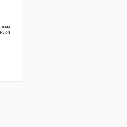
истема
Pylori