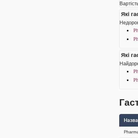
Вартіст
Які г
Недорог
Ph
Ph
Які г
Найдоро
Ph
Ph
Гас
Назва
Pharma