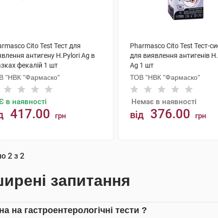
rmasco Cito Test Тест для
Pharmasco Cito Test Тест-с
влення антигену Н.Pylori Ag в
для виявлення антигенів Н.
зках фекалій 1 шт
Ag 1 шт
В "НВК "Фармаско"
ТОВ "НВК "Фармаско"
Є в наявності
Немає в наявності
417.00
376.00
д
від
грн
грн
АНАЛОГИ
КУПИТИ
но
2
з
2
ирені запитання
на на гастроентерологічні тести ?