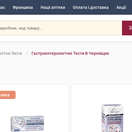
нас
Франшиза
Наші аптеки
Оплата і доставка
Акції
З
гічні Тести
Гастроентерологічні Тести В Чернівцях
тавка