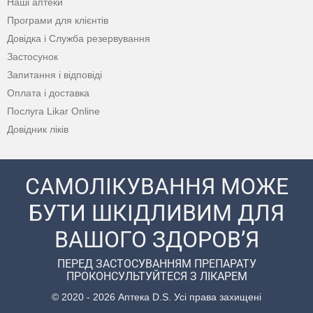
Наші аптеки
Програми для клієнтів
Довідка і Служба резервування
Застосунок
Запитання і відповіді
Оплата і доставка
Послуга Likar Online
Довідник ліків
САМОЛІКУВАННЯ МОЖЕ
БУТИ ШКІДЛИВИМ ДЛЯ
ВАШОГО ЗДОРОВ’Я
ПЕРЕД ЗАСТОСУВАННЯМ ПРЕПАРАТУ
ПРОКОНСУЛЬТУЙТЕСЯ З ЛІКАРЕМ
© 2020 - 2026 Аптека D.S. Усі права захищені