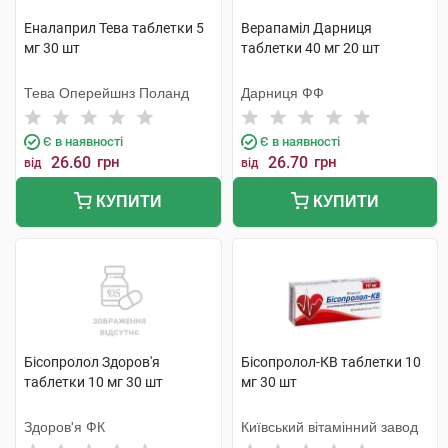
Еналаприл Тева таблетки 5
Верапаміл Дарниця
мг 30 шт
таблетки 40 мг 20 шт
Тева Оперейшнз Поланд
Дарниця ФФ
Є в наявності
Є в наявності
26.60
грн
26.70
грн
від
від
КУПИТИ
КУПИТИ
Бісопролол Здоров'я
Бісопролол-КВ таблетки 10
таблетки 10 мг 30 шт
мг 30 шт
Здоров'я ФК
Київський вітамінний завод