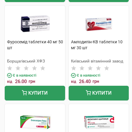
Фуросемід таблетки 40 мг 50
Амлодипін-КВ таблетки 10
шт
мг 30 шт
Борщагівський ХФЗ
Київський вітамінний завод
Є в наявності
Є в наявності
26.00
грн
26.40
грн
від
від
КУПИТИ
КУПИТИ