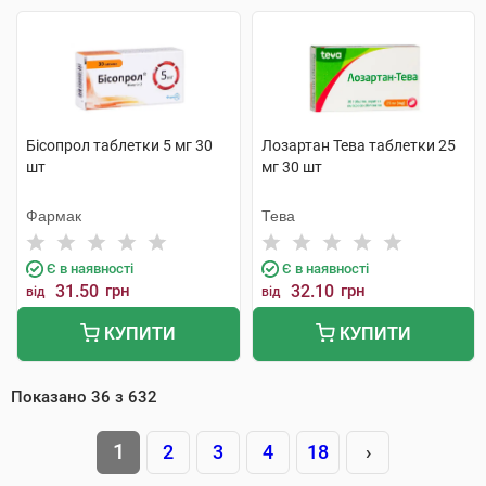
Бісопрол таблетки 5 мг 30
Лозартан Тева таблетки 25
шт
мг 30 шт
Фармак
Тева
Є в наявності
Є в наявності
31.50
грн
32.10
грн
від
від
КУПИТИ
КУПИТИ
Показано
36
з
632
1
2
3
4
18
›