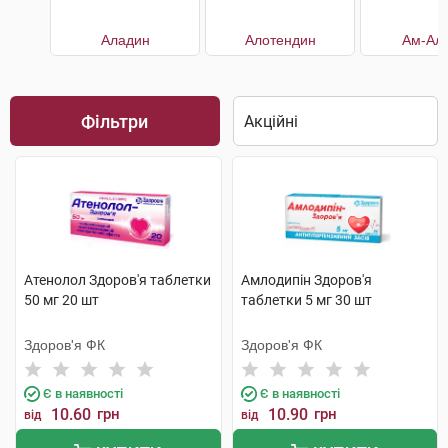
Аладин
Алотендин
Ам-Алі
Фільтри
Атенолол Здоров'я таблетки
Амлодипін Здоров'я
50 мг 20 шт
таблетки 5 мг 30 шт
Здоров'я ФК
Здоров'я ФК
Є в наявності
Є в наявності
10.60
грн
10.90
грн
від
від