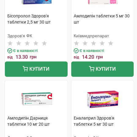
Бісопролол Здоров'я
Амлодипін таблетки 5 мг 30
таблетки 2,5 мг 30 шт
шт
Здоров'я ФК
Київмедпрепарат
Є в наявності
Є в наявності
13.30
грн
14.20
грн
від
від
КУПИТИ
КУПИТИ
Амлодипін Дарниця
Еналаприл Здоров'я
таблетки 10 мг 20 шт
таблетки 5 мг 30 шт