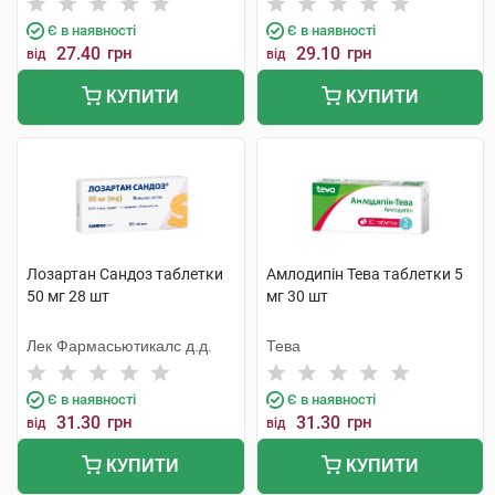
Є в наявності
Є в наявності
27.40
грн
29.10
грн
від
від
КУПИТИ
КУПИТИ
Лозартан Сандоз таблетки
Амлодипін Тева таблетки 5
50 мг 28 шт
мг 30 шт
Лек Фармасьютикалс д.д.
Тева
Є в наявності
Є в наявності
31.30
грн
31.30
грн
від
від
КУПИТИ
КУПИТИ