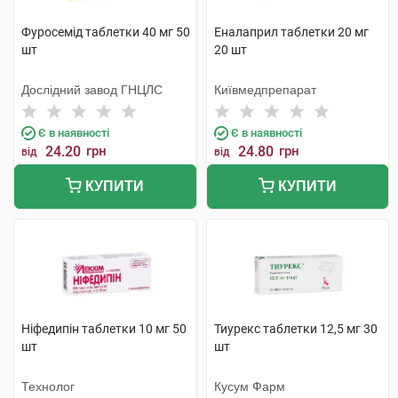
Фуросемід таблетки 40 мг 50
Еналаприл таблетки 20 мг
шт
20 шт
Дослідний завод ГНЦЛС
Київмедпрепарат
Є в наявності
Є в наявності
24.20
грн
24.80
грн
від
від
КУПИТИ
КУПИТИ
Ніфедипін таблетки 10 мг 50
Тиурекс таблетки 12,5 мг 30
шт
шт
Технолог
Кусум Фарм