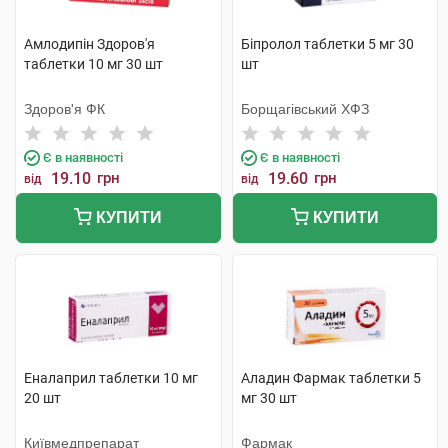
Амлодипін Здоров'я
Біпролол таблетки 5 мг 30
таблетки 10 мг 30 шт
шт
Здоров'я ФК
Борщагівський ХФЗ
Є в наявності
Є в наявності
19.10
грн
19.60
грн
від
від
КУПИТИ
КУПИТИ
Еналаприл таблетки 10 мг
Аладин Фармак таблетки 5
20 шт
мг 30 шт
Київмедпрепарат
Фармак