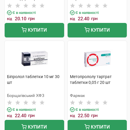
Є в наявності
Є в наявності
20.10
грн
22.40
грн
від
від
КУПИТИ
КУПИТИ
Біпролол таблетки 10 мг 30
Метопрололу тартрат
шт
таблетки 0,05 г 20 шт
Борщагівський ХФЗ
Фармак
Є в наявності
Є в наявності
22.40
грн
22.50
грн
від
від
КУПИТИ
КУПИТИ