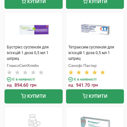
КУПИТИ
КУПИТИ
Бустрікс суспензія для
Тетраксим суспензія для
ін'єкцій 1 доза 0,5 мл 1
ін'єкцій 1 доза 0,5 мл 1
шприц
шприц
ГлаксоСмітКляйн
Санофі Пастер
Є в наявності
Є в наявності
894.60
грн
941.70
грн
від
від
КУПИТИ
КУПИТИ