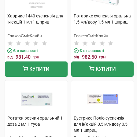
Хаврикс 1440 суспензія для
Ротарикс суспензія оральна
ін'єкцій 1 мл 1 шприц
1,5 мл/дозу 1,5 мл 1 шприц
ГлаксоСмітКляйн
ГлаксоСмітКляйн
Є в наявності
Є в наявності
981.40
грн
982.50
грн
від
від
КУПИТИ
КУПИТИ
Ротатек розчин оральний 1
Бустрикс Поліо суспензія
доза 2 мл 1 туба
для ін'єкцій 0,5 мл/дозу 0,5
мл 1 шприц