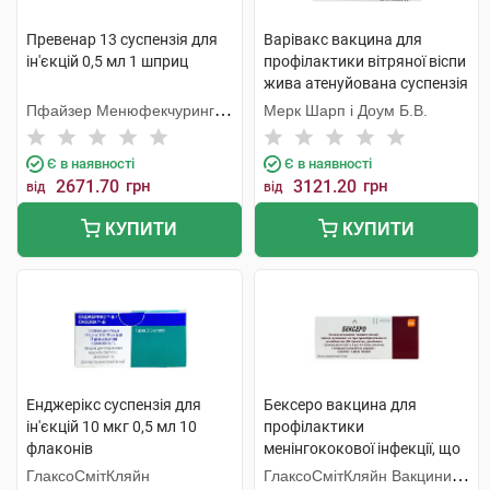
Превенар 13 суспензія для
Варівакс вакцина для
ін'єкцій 0,5 мл 1 шприц
профілактики вітряної віспи
жива атенуйована суспензія
для ін'єкцій 1 флакон
Пфайзер Менюфекчуринг
Мерк Шарп і Доум Б.В.
Бельгія
Є в наявності
Є в наявності
2671.70
грн
3121.20
грн
від
від
КУПИТИ
КУПИТИ
Енджерікс суспензія для
Бексеро вакцина для
ін'єкцій 10 мкг 0,5 мл 10
профілактики
флаконів
менінгококової інфекції, що
викликається серогрупою В
ГлаксоСмітКляйн
ГлаксоСмітКляйн Вакцини