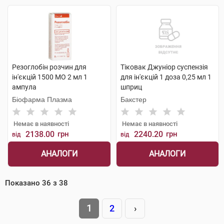
Резоглобін розчин для
Тіковак Джуніор суспензія
ін'єкцій 1500 МО 2 мл 1
для ін'єкцій 1 доза 0,25 мл 1
ампула
шприц
Біофарма Плазма
Бакстер
Немає в наявності
Немає в наявності
2138.00
грн
2240.20
грн
від
від
АНАЛОГИ
АНАЛОГИ
Показано
36
з
38
1
2
›