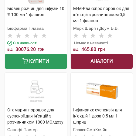
Біовен розчин для інфузій 10
М-М-Рвакспро порошок для
% 100 мл 1 флакон
ін'єкцій з розчинником 0,5
мл 1 флакон
Біофарма Плазма
Мерк Шарп і Доум Б.В.
Є в наявності
Немає в наявності
30076.20
грн
465.80
грн
від
від
АНАЛОГИ
КУПИТИ
Стамарил порошок для
Інфанрикс суспензія для
суспензії для ін'єкцій з
ін'єкцій 1 доза 0,5 мл 1
розчинником 1000 МО/дозу
шприц
1 флакон
Санофі Пастер
ГлаксоСмітКляйн