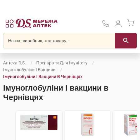
Аптека D.S.
Препарати Для Імунітету
Імуноглобуліни І Вакцини
Імуноглобуліни І Вакцини В Чернівцях
Імуноглобуліни і вакцини в
Чернівцях