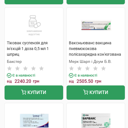
Тіковак суспензія для
Ваксньюванс вакцина
ін'єкцій 1 доза 0,5 мл 1
пневмококова
шприц
полісахаридна кон'югована
15-валентна адсорбована
Бакстер
Мерк Шарп і Доум Б.В.
суспензія для ін'єкцій 1 доза
0,5 мл 1 шприц
Є в наявності
Є в наявності
2240.20
грн
2505.50
грн
від
від
КУПИТИ
КУПИТИ