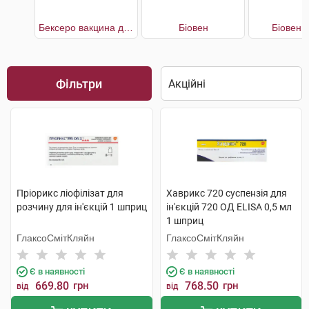
Бексеро вакцина для профілактики менінгококової інфекції, що викликається серогрупою В
Біовен
Біовен 
Фільтри
Пріорикс ліофілізат для
Хаврикс 720 суспензія для
розчину для ін'єкцій 1 шприц
ін'єкцій 720 ОД ELISA 0,5 мл
1 шприц
ГлаксоСмітКляйн
ГлаксоСмітКляйн
Є в наявності
Є в наявності
669.80
грн
768.50
грн
від
від