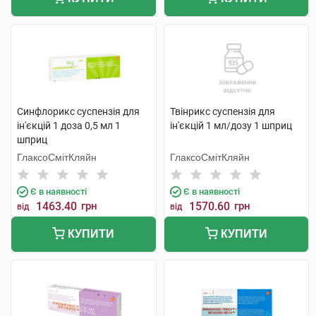
Синфлорикс суспензія для
Твінрикс суспензія для
ін'єкцій 1 доза 0,5 мл 1
ін'єкцій 1 мл/дозу 1 шприц
шприц
ГлаксоСмітКляйн
ГлаксоСмітКляйн
Є в наявності
Є в наявності
1463.40
грн
1570.60
грн
від
від
КУПИТИ
КУПИТИ