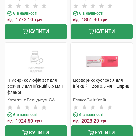
Є в наявності
Є в наявності
1773.10
грн
1861.30
грн
від
від
КУПИТИ
КУПИТИ
Німенрикс ліофілізат для
Церварикс суспензія для
розчину для ін'єкцій 0,5 мл 1
ін'єкцій 1 доз 0,5 мл 1 шприц
флакон
Каталент Бельджіум СА
ГлаксоСмітКляйн
Є в наявності
Є в наявності
1924.50
грн
2028.20
грн
від
від
КУПИТИ
КУПИТИ