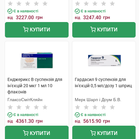
суспензія для ін'єкцій 0,5 мл
С.Р.Л.
1 шприц
Є в наявності
Є в наявності
3227.00
грн
3247.40
грн
від
від
КУПИТИ
КУПИТИ
Енджерикс B суспензія для
Гардасил 9 суспензія для
ін'єкцій 20 мкг 1 мл 10
ін'єкцій 0,5 мл/дозу 1 шприц
флаконів
ГлаксоСмітКляйн
Мерк Шарп і Доум Б.В.
Є в наявності
Є в наявності
4361.30
грн
5615.90
грн
від
від
КУПИТИ
КУПИТИ