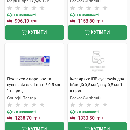
Мерк Шарп і Доум Б.В.
ГлаксоСмітКляйн
Є в наявності
Є в наявності
996.10
грн
1158.80
грн
від
від
КУПИТИ
КУПИТИ
Пентаксим порошок та
Інфанрикс ІПВ суспензія для
суспензія для ін'єкцій 0,5 мл
ін'єкцій 0,5 мл/дозу 0,5 мл 1
1 шприц
шприц
Санофі Пастер
ГлаксоСмітКляйн
Є в наявності
Є в наявності
1238.70
грн
1330.50
грн
від
від
КУПИТИ
КУПИТИ