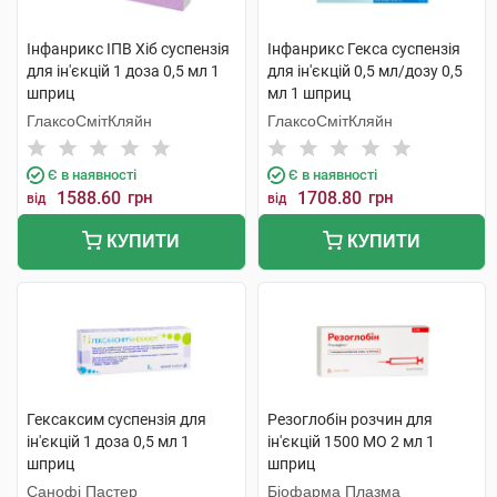
Інфанрикс ІПВ Хіб суспензія
Інфанрикс Гекса суспензія
для ін'єкцій 1 доза 0,5 мл 1
для ін'єкцій 0,5 мл/дозу 0,5
шприц
мл 1 шприц
ГлаксоСмітКляйн
ГлаксоСмітКляйн
Є в наявності
Є в наявності
1588.60
грн
1708.80
грн
від
від
КУПИТИ
КУПИТИ
Гексаксим суспензія для
Резоглобін розчин для
ін'єкцій 1 доза 0,5 мл 1
ін'єкцій 1500 МО 2 мл 1
шприц
шприц
Санофі Пастер
Біофарма Плазма