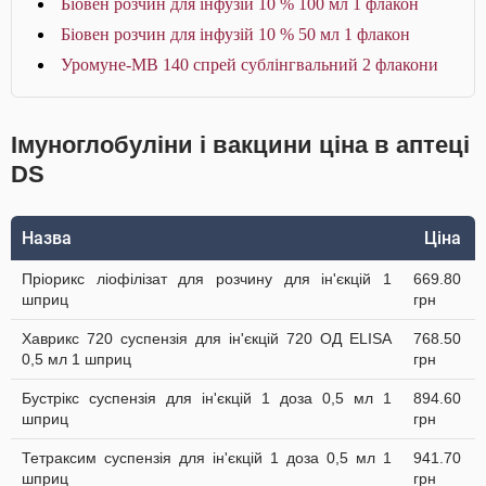
Біовен розчин для інфузій 10 % 100 мл 1 флакон
Біовен розчин для інфузій 10 % 50 мл 1 флакон
Уромуне-МВ 140 спрей сублінгвальний 2 флакони
Імуноглобуліни і вакцини ціна в аптеці
DS
Назва
Ціна
Пріорикс ліофілізат для розчину для ін'єкцій 1
669.80
шприц
грн
Хаврикс 720 суспензія для ін'єкцій 720 ОД ELISA
768.50
0,5 мл 1 шприц
грн
Бустрікс суспензія для ін'єкцій 1 доза 0,5 мл 1
894.60
шприц
грн
Тетраксим суспензія для ін'єкцій 1 доза 0,5 мл 1
941.70
шприц
грн