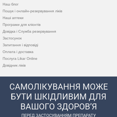
Наш блог
Пошук і онлайн-резервування ліків
Наші аптеки
Програми для клієнтів
Довідка і Служба резервування
Застосунок
Запитання і відповіді
Оплата і доставка
Послуга Likar Online
Довідник ліків
САМОЛІКУВАННЯ МОЖЕ
БУТИ ШКІДЛИВИМ ДЛЯ
ВАШОГО ЗДОРОВ’Я
ПЕРЕД ЗАСТОСУВАННЯМ ПРЕПАРАТУ