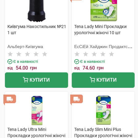
Київгума Накостильник №21
Tena Lady Mini Прокладки
1 шт
урологічні жіночі 10 шт
Альберт-Київгума
ЕсСіЕй Хайджин Продактс
Хугезанд
Є в наявності
Є в наявності
54.00
грн
74.60
грн
від
від
КУПИТИ
КУПИТИ
Tena Lady Ultra Mini
Tena Lady Slim Mini Plus
Прокладки урологічні жіночі
Прокладки урологічні жіночі