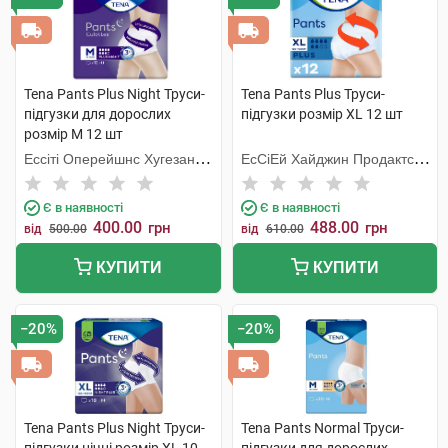
Tena Pants Plus Night Труси-
Tena Pants Plus Труси-
підгузки для дорослих
підгузки розмір XL 12 шт
розмір M 12 шт
Ессіті Оперейшнс Хугезанд
ЕсСіЕй Хайджин Продактс
Б.В.
Хугезанд
Є в наявності
Є в наявності
400.00
488.00
грн
грн
від
500.00
від
610.00
КУПИТИ
КУПИТИ
−20%
−20%
Tena Pants Plus Night Труси-
Tena Pants Normal Труси-