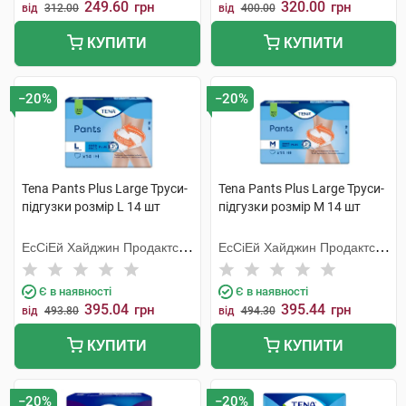
249.60
320.00
грн
грн
від
312.00
від
400.00
КУПИТИ
КУПИТИ
−20%
−20%
Tena Pants Plus Large Труси-
Tena Pants Plus Large Труси-
підгузки розмір L 14 шт
підгузки розмір M 14 шт
ЕсСіЕй Хайджин Продактс
ЕсСіЕй Хайджин Продактс
Хугезанд
Хугезанд
Є в наявності
Є в наявності
395.04
395.44
грн
грн
від
493.80
від
494.30
КУПИТИ
КУПИТИ
−20%
−20%