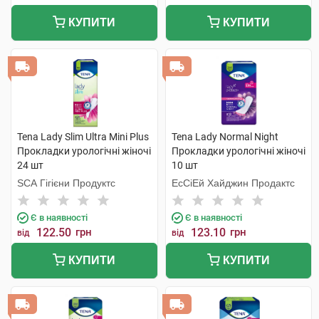
КУПИТИ
КУПИТИ
Tena Lady Slim Ultra Mini Plus
Tena Lady Normal Night
Прокладки урологічні жіночі
Прокладки урологічні жіночі
24 шт
10 шт
SCA Гігієни Продуктс
ЕсСіЕй Хайджин Продактс
Є в наявності
Є в наявності
122.50
грн
123.10
грн
від
від
КУПИТИ
КУПИТИ