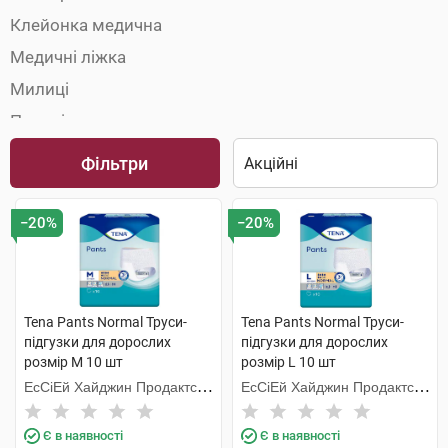
Клейонка медична
Медичні ліжка
Милиці
Палиці
Пелюшки
Фільтри
Підгузки для дорослих
Поручні та опори
−20%
−20%
Приналежності та сидіння для туалету
Сечоприймачі
Сидіння для душу і ванни
Tena Pants Normal Труси-
Tena Pants Normal Труси-
підгузки для дорослих
підгузки для дорослих
Судна підкладні
розмір M 10 шт
розмір L 10 шт
Урологічні прокладки
ЕсСіЕй Хайджин Продактс
ЕсСіЕй Хайджин Продактс
Ходунки
Хугезанд
Хугезанд
Є в наявності
Є в наявності