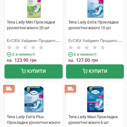
Tena Lady Mini Прокладки
Tena Lady Extra Прокладки
урологічні жіночі 20 шт
урологічні жіночі 10 шт
ЕсСіЕй Хайджин Продактс
ЕсСіЕй Хайджин Продактс
Хугезанд
Хугезанд
Є в наявності
Є в наявності
123.90
грн
127.00
грн
від
від
КУПИТИ
КУПИТИ
Tena Lady Extra Plus
Tena Lady Maxi Прокладки
Прокладки урологічні жіночі
урологічні жіночі 6 шт