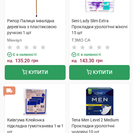
Рипор Палиця інвалідна
Seni Lady Slim Extra
дерев'яна з пластиковою
Прокладки урологічні жіночі
ручкою 1 шт
15 шт
Мензул
ТЗМО СА
Є в наявності
Є в наявності
135.20
грн
143.30
грн
від
від
КУПИТИ
КУПИТИ
Київгума Клейонка
Tena Men Level 2 Medium
підкладна гумотканева 1 м 1
Прокладки урологічні
шт
чоловічі 10 шт