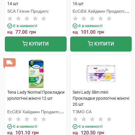
14 шт
16 шт
SCA Гігієни Продуктс
ЕсСіЕй Хайджин Продактс
Хугезанд
Є в наявності
Є в наявності
77.00
грн
101.00
грн
від
від
КУПИТИ
КУПИТИ
Tena Lady Normal Прокладки
Seni Lady Slim mini
урологічні жіночі 12 шт
Прокладки урологічні жіночі
20 шт
ЕсСіЕй Хайджин Продактс
ТЗМО СА
Хугезанд
Є в наявності
Є в наявності
101.10
грн
120.50
грн
від
від