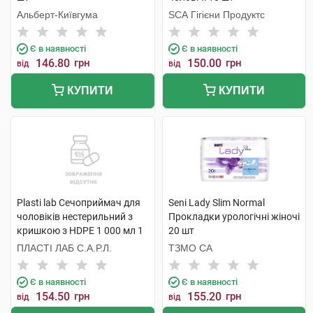
Альберт-Київгума
SCA Гігієни Продуктс
Є в наявності
Є в наявності
146.80
грн
150.00
грн
від
від
КУПИТИ
КУПИТИ
Plasti lab Сечоприймач для
Seni Lady Slim Normal
чоловіків нестерильний з
Прокладки урологічні жіночі
кришкою з HDPE 1 000 мл 1
20 шт
шт
ПЛАСТІ ЛАБ С.А.Р.Л.
ТЗМО СА
Є в наявності
Є в наявності
154.50
грн
155.20
грн
від
від