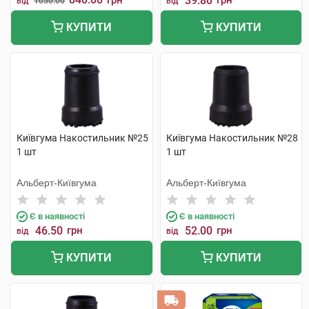
грн
39.80
грн
від
1050.00
від
КУПИТИ
КУПИТИ
Київгума Накостильник №25
Київгума Накостильник №28
1 шт
1 шт
Альберт-Київгума
Альберт-Київгума
Є в наявності
Є в наявності
46.50
грн
52.00
грн
від
від
КУПИТИ
КУПИТИ