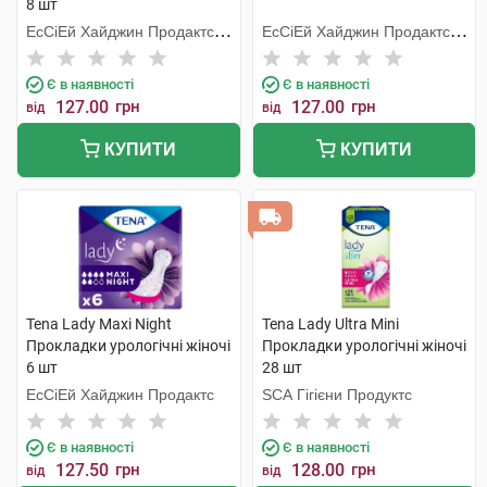
8 шт
ЕсСіЕй Хайджин Продактс
ЕсСіЕй Хайджин Продактс
Хугезанд
Хугезанд
Є в наявності
Є в наявності
127.00
грн
127.00
грн
від
від
КУПИТИ
КУПИТИ
Tena Lady Maxi Night
Tena Lady Ultra Mini
Прокладки урологічні жіночі
Прокладки урологічні жіночі
6 шт
28 шт
ЕсСіЕй Хайджин Продактс
SCA Гігієни Продуктс
Є в наявності
Є в наявності
127.50
грн
128.00
грн
від
від