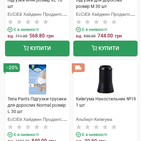
підгузки нічні розмір XL 10
підгузки для дорослих
шт
розмір M 30 шт
ЕсСіЕй Хайджин Продактс
ЕсСіЕй Хайджин Продактс
Хугезанд
Хугезанд
Є в наявності
Є в наявності
568.80
744.00
грн
грн
від
711.00
від
930.00
КУПИТИ
КУПИТИ
−20%
Tena Pants Підгузки-трусики
Київгума Накостильник №19
для дорослих Normal розмір
1 шт
L 30 шт
ЕсСіЕй Хайджин Продактс
Альберт-Київгума
Хугезанд
Є в наявності
Є в наявності
840.00