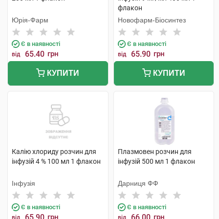
флакон
Юрія-Фарм
Новофарм-Біосинтез
Є в наявності
Є в наявності
65.40
грн
65.90
грн
від
від
КУПИТИ
КУПИТИ
Калію хлориду розчин для
Плазмовен розчин для
інфузій 4 % 100 мл 1 флакон
інфузій 500 мл 1 флакон
Інфузія
Дарниця ФФ
Є в наявності
Є в наявності
65.90
грн
66.00
грн
від
від