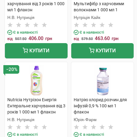
харчування від 3 років 1 000
Мультифібр з харчовими
мл 1 флакон
волокнами 1 000 мл 1
флакон
Н.В. Нутриція
Нутріція Кайк
Є в наявності
Є в наявності
406.00
463.60
грн
грн
від
507.50
від
579.50
КУПИТИ
КУПИТИ
−20%
Nutricia Нутрізон Енергія
Натрію хлорид розчин для
Ентеральне харчування від 3
інфузій 0,9 % 100 мл 1
років 1 000 мл 1 флакон
флакон
Н.В. Нутриція
Юрія-Фарм
Є в наявності
Є в наявності