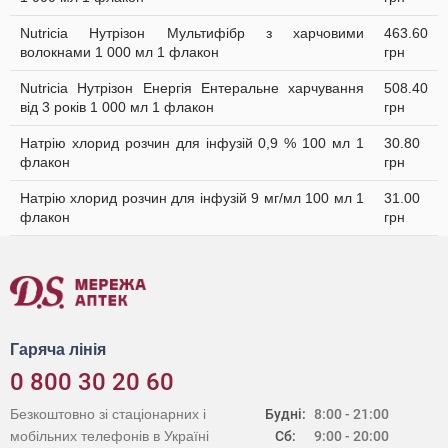
Nutricia Нутрізон Мультифібр з харчовими
463.60
волокнами 1 000 мл 1 флакон
грн
Nutricia Нутрізон Енергія Ентеральне харчування
508.40
від 3 років 1 000 мл 1 флакон
грн
Натрію хлорид розчин для інфузій 0,9 % 100 мл 1
30.80
флакон
грн
Натрію хлорид розчин для інфузій 9 мг/мл 100 мл 1
31.00
флакон
грн
Гаряча лінія
0 800 30 20 60
Безкоштовно зі стаціонарних і
Будні:
8:00 - 21:00
мобільних телефонів в Україні
Сб:
9:00 - 20:00