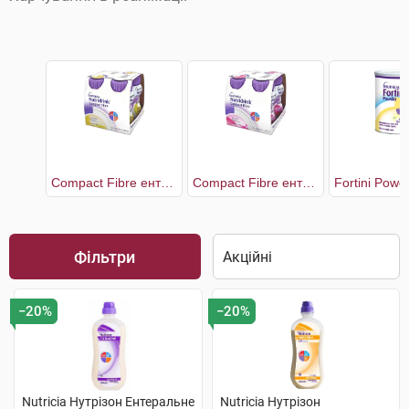
Compact Fibre ентеральне харчування зі смаком ванілі
Compact Fibre ентеральне харчування зі смаком полуниці
Фільтри
−20%
−20%
Nutricia Нутрізон Ентеральне
Nutricia Нутрізон