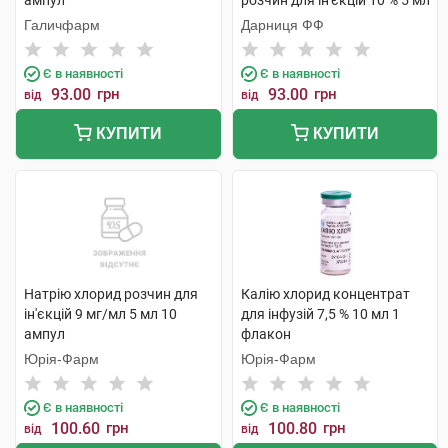
ампул
розчин для ін'єкцій 10 % 5 мл
10 ампул
Галичфарм
Дарниця ФФ
Є в наявності
Є в наявності
93.00
грн
93.00
грн
від
від
КУПИТИ
КУПИТИ
Натрію хлорид розчин для
Калію хлорид концентрат
ін'єкцій 9 мг/мл 5 мл 10
для інфузій 7,5 % 10 мл 1
ампул
флакон
Юрія-Фарм
Юрія-Фарм
Є в наявності
Є в наявності
100.60
грн
100.80
грн
від
від