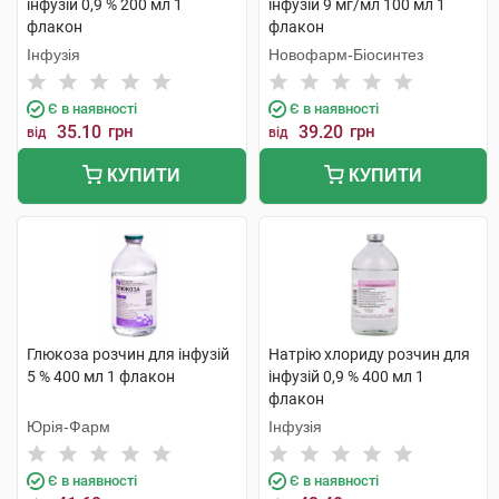
інфузій 0,9 % 200 мл 1
інфузій 9 мг/мл 100 мл 1
флакон
флакон
Інфузія
Новофарм-Біосинтез
Є в наявності
Є в наявності
35.10
грн
39.20
грн
від
від
КУПИТИ
КУПИТИ
Глюкоза розчин для інфузій
Натрію хлориду розчин для
5 % 400 мл 1 флакон
інфузій 0,9 % 400 мл 1
флакон
Юрія-Фарм
Інфузія
Є в наявності
Є в наявності