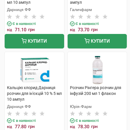
мл 10 ампул
ампул
Дарниця ФФ
Галичфарм
Є в наявності
Є в наявності
71.10
грн
73.70
грн
від
від
КУПИТИ
КУПИТИ
Кальцію хлорид Дарниця
Розчин Рінгера розчин для
розчин для ін'єкцій 10 % 5 мл
інфузій 200 мл 1 флакон
10 ампул
Дарниця ФФ
Юрія-Фарм
Є в наявності
Є в наявності
77.80
грн
78.30
грн
від
від