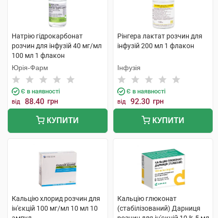
Натрію гідрокарбонат
Рінгера лактат розчин для
розчин для інфузій 40 мг/мл
інфузій 200 мл 1 флакон
100 мл 1 флакон
Юрія-Фарм
Інфузія
Є в наявності
Є в наявності
88.40
грн
92.30
грн
від
від
КУПИТИ
КУПИТИ
Кальцію хлорид розчин для
Кальцію глюконат
ін'єкцій 100 мг/мл 10 мл 10
(стабілізований) Дарниця