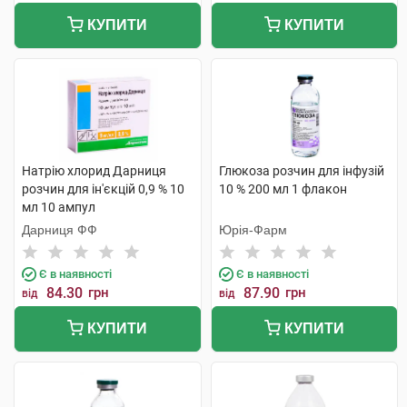
КУПИТИ
КУПИТИ
Натрію хлорид Дарниця
Глюкоза розчин для інфузій
розчин для ін'єкцій 0,9 % 10
10 % 200 мл 1 флакон
мл 10 ампул
Дарниця ФФ
Юрія-Фарм
Є в наявності
Є в наявності
84.30
грн
87.90
грн
від
від
КУПИТИ
КУПИТИ