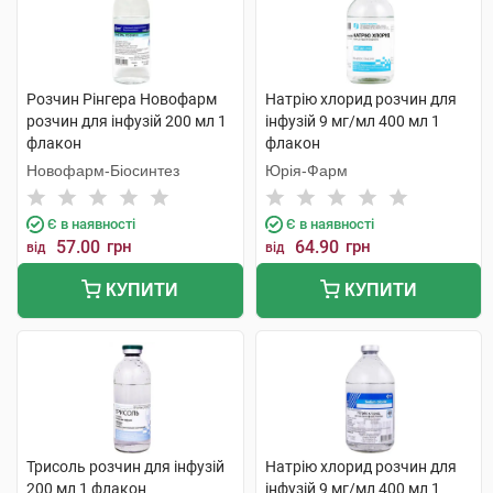
Розчин Рінгера Новофарм
Натрію хлорид розчин для
розчин для інфузій 200 мл 1
інфузій 9 мг/мл 400 мл 1
флакон
флакон
Новофарм-Біосинтез
Юрія-Фарм
Є в наявності
Є в наявності
57.00
грн
64.90
грн
від
від
КУПИТИ
КУПИТИ
Трисоль розчин для інфузій
Натрію хлорид розчин для
200 мл 1 флакон
інфузій 9 мг/мл 400 мл 1