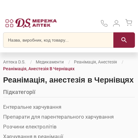
Аптека D.S.
Медикаменти
Реанімація, Анестезія
Реанімація, Анестезія В Чернівцях
Реанімація, анестезія в Чернівцях
Підкатегорії
Ентеральне харчування
Препарати для парентерального харчування
Розчини електролітів
Харчування в реанімації