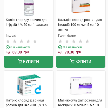
Калію хлориду розчин для
Кальцію хлорид розчин для
інфузій 4 % 50 мл 1 флакон
ін'єкцій 100 мг/мл 5 мл 10
ампул
Інфузія
Галичфарм
Є в наявності
Є в наявності
69.00
грн
70.30
грн
від
від
КУПИТИ
КУПИТИ
Натрію хлорид Дарниця
Магнію сульфат розчин для
розчин для ін'єкцій 0,9 % 5
ін'єкцій 250 мг/мл 5 мл 10