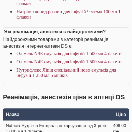
флакон
Натрію хлорид розчин для інфузій 9 мг/мл 100 мл 1
флакон
Які реанімація, анестезія є найдорожчими?
Найдорожчими товарами в категорії реанімація,
анестезія інтернет-аптеки DS є:
Олімель N9E емульсія для інфузій 1 500 мл 4 пакети
Олімель N4E емульсія для інфузій 1 500 мл 4 пакети
Нутрифлекс Ліпід спеціальний ново емульсія для
інфузій 1 250 мл 5 мішків
Реанімація, анестезія ціна в аптеці DS
Назва
Ціна
Nutricia Нутрізон Ентеральне харчування від 3 років
406.00
1 000 мл 1 флакон
грн