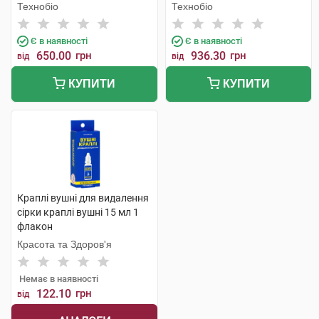
Технобіо
Технобіо
Є в наявності
Є в наявності
650.00
грн
936.30
грн
від
від
КУПИТИ
КУПИТИ
Краплі вушні для видалення
сірки краплі вушні 15 мл 1
флакон
Красота та Здоров'я
Немає в наявності
122.10
грн
від