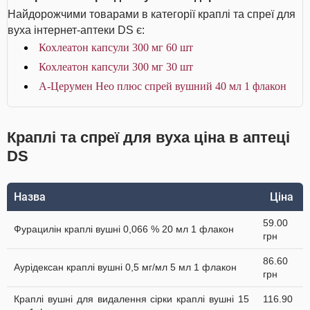
Найдорожчими товарами в категорії краплі та спреї для
вуха інтернет-аптеки DS є:
Кохлеатон капсули 300 мг 60 шт
Кохлеатон капсули 300 мг 30 шт
А-Церумен Нео плюс спрей вушний 40 мл 1 флакон
Краплі та спреї для вуха ціна в аптеці
DS
Назва
Ціна
59.00
Фурацилін краплі вушні 0,066 % 20 мл 1 флакон
грн
86.60
Аурiдексан краплі вушні 0,5 мг/мл 5 мл 1 флакон
грн
Краплі вушні для видалення сірки краплі вушні 15
116.90