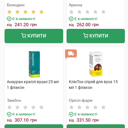
Біокодекс
Аркона
Є в наявності
Є в наявності
241.20
грн
262.00
грн
від
від
КУПИТИ
КУПИТИ
Анауран краплі вушні 25 мл
КлінТон спрей для вуха 15
1 флакон
мл 1 флакон
Замбон
Орісіл-фарм
Є в наявності
Є в наявності
307.10
грн
331.50
грн
від
від