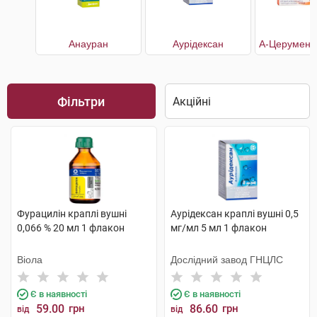
Анауран
Аурiдексан
Фільтри
Фурацилін краплі вушні
Аурiдексан краплі вушні 0,5
0,066 % 20 мл 1 флакон
мг/мл 5 мл 1 флакон
Віола
Дослідний завод ГНЦЛС
Є в наявності
Є в наявності
59.00
грн
86.60
грн
від
від