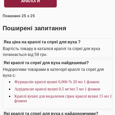
АНАЛОГИ
Показано
25
з
25
Поширені запитання
Яка ціна на краплі та спреї для вуха ?
Вартість товару в каталозі краплі та спреї для вуха
починається від 59 грн.
Які краплі та спреї для вуха найдешевші?
Недорогими товарами в категорії краплі та спреї для
вуха є:
Фурацилін краплі вушні 0,066 % 20 мл 1 флакон
Аурiдексан краплі вушні 0,5 мг/мл 5 мл 1 флакон
Краплі вушні для видалення сірки краплі вушні 15 мл 1
флакон
Які краплі та спреї для вуха є найдорожчими?