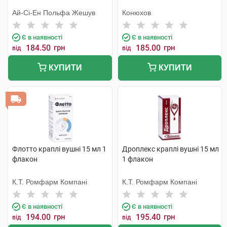
Ай-Сі-Ен Польфа Жешув
Конюхов
Є в наявності
Є в наявності
184.50
грн
185.00
грн
від
від
КУПИТИ
КУПИТИ
Флотто краплі вушні 15 мл 1
Дроплекс краплі вушні 15 мл
флакон
1 флакон
К.Т. Ромфарм Компані
К.Т. Ромфарм Компані
Є в наявності
Є в наявності
194.00
грн
195.40
грн
від
від