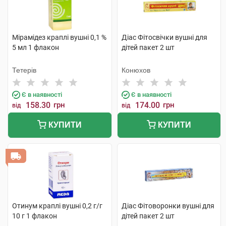
Мірамідез краплі вушні 0,1 %
Діас Фітосвічки вушні для
5 мл 1 флакон
дітей пакет 2 шт
Тетерів
Конюхов
Є в наявності
Є в наявності
158.30
грн
174.00
грн
від
від
КУПИТИ
КУПИТИ
Отинум краплі вушні 0,2 г/г
Діас Фітоворонки вушні для
10 г 1 флакон
дітей пакет 2 шт