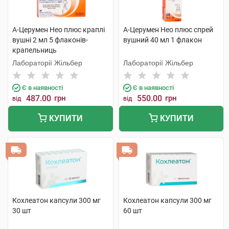
А-Церумен Нео плюс краплі
А-Церумен Нео плюс спрей
вушні 2 мл 5 флаконів-
вушний 40 мл 1 флакон
крапельниць
Лабораторії Жільбер
Лабораторії Жільбер
Є в наявності
Є в наявності
487.00
грн
550.00
грн
від
від
КУПИТИ
КУПИТИ
Кохлеатон капсули 300 мг
Кохлеатон капсули 300 мг
30 шт
60 шт