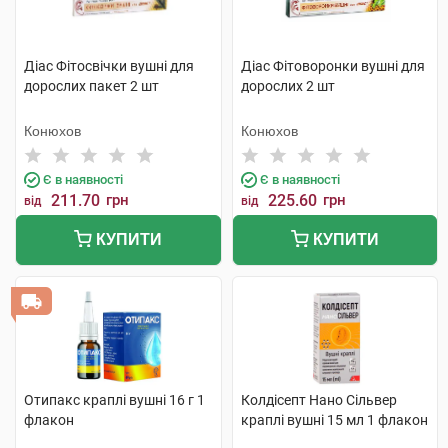
Діас Фітосвічки вушні для
Діас Фітоворонки вушні для
дорослих пакет 2 шт
дорослих 2 шт
Конюхов
Конюхов
Є в наявності
Є в наявності
211.70
грн
225.60
грн
від
від
КУПИТИ
КУПИТИ
Отипакс краплі вушні 16 г 1
Колдісепт Нано Сільвер
флакон
краплі вушні 15 мл 1 флакон