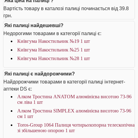
Яка ціна на палиці ?
Вартість товару в каталозі палиці починається від 39.8
грн.
Які палиці найдешевші?
Недорогими товарами в категорії палиці є:
Київгума Накостильник №19 1 шт
Київгума Накостильник №25 1 шт
Київгума Накостильник №28 1 шт
Які палиці є найдорожчими?
Найдорожчими товарами в категорії палиці інтернет-
аптеки DS є:
Алком Тростина ANATOM алюмінієва висотою 73-96
см ліва 1 шт
Алком Тростина SIMPLEX алюмінієва висотою 73-96
см 1 шт
Toros-Group 1064 Палиця чотирьохопорна телескопічна
зі збільшеною опорою 1 шт