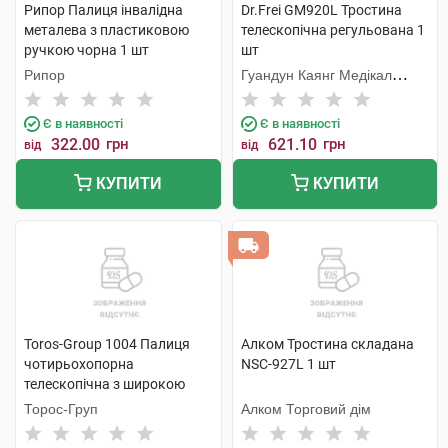
Рипор Палиця інвалідна
Dr.Frei GM920L Тростина
металева з пластиковою
телескопічна регульована 1
ручкою чорна 1 шт
шт
Рипор
Гуандун Каянг Медікал
Технолоджі
Є в наявності
Є в наявності
322.00
грн
621.10
грн
від
від
КУПИТИ
КУПИТИ
Toros-Group 1004 Палиця
Алком Тростина складана
чотирьохопорна
NSC-927L 1 шт
телескопічна з широкою
основою 1 шт
Торос-Груп
Алком Торговий дім