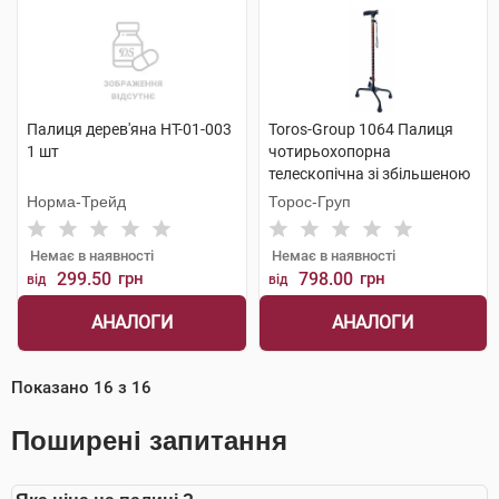
Палиця дерев'яна НТ-01-003
Toros-Group 1064 Палиця
1 шт
чотирьохопорна
телескопічна зі збільшеною
опорою 1 шт
Норма-Трейд
Торос-Груп
Немає в наявності
Немає в наявності
299.50
грн
798.00
грн
від
від
АНАЛОГИ
АНАЛОГИ
Показано
16
з
16
Поширені запитання