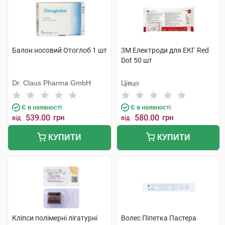
Балон носовий Отоглоб 1 шт
3M Електроди для ЕКГ Red
Dot 50 шт
Dr. Claus Pharma GmbH
Цівцо
Є в наявності
Є в наявності
539.00
грн
580.00
грн
від
від
КУПИТИ
КУПИТИ
Кліпси полімерні лігатурні
Волес Піпетка Пастера