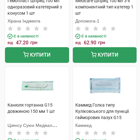
Гемопласт Шприц 100 мл
Medicare Шприц 100 мл 3-х
одноразовий катетерний з
компонентний тип катетер 1
конусом 1 шт
шт
Хірана Інджекта
Допомога-1
Є в наявності
Є в наявності
47.20
грн
62.90
грн
від
від
КУПИТИ
КУПИТИ
Канюля гортанна G15
Каммед Голка типу
довжиною 150 мм 1 шт
Куліковського для пункції
гайморових пазух G15
2,0x85 мм 1 шт
Цзянсу Суюн Медікал
Каммед
Метіріалс