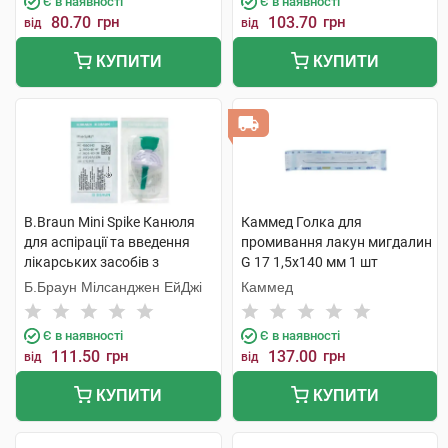
Є в наявності
Є в наявності
80.70
грн
103.70
грн
від
від
КУПИТИ
КУПИТИ
B.Braun Mini Spike Канюля
Каммед Голка для
для аспірації та введення
промивання лакун мигдалин
лікарських засобів з
G 17 1,5x140 мм 1 шт
мультидозових флаконів
Б.Браун Мілсанджен ЕйДжі
Каммед
зелена 1 шт
Є в наявності
Є в наявності
111.50
грн
137.00
грн
від
від
КУПИТИ
КУПИТИ