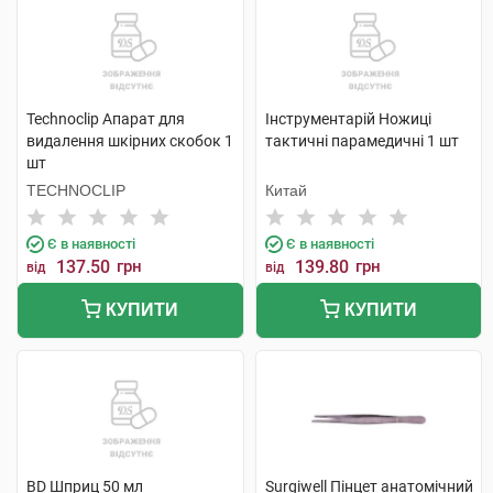
Technoclip Апарат для
Інструментарій Ножиці
видалення шкірних скобок 1
тактичні парамедичні 1 шт
шт
TECHNOCLIP
Китай
Є в наявності
Є в наявності
137.50
грн
139.80
грн
від
від
КУПИТИ
КУПИТИ
BD Шприц 50 мл
Surgiwell Пінцет анатомічний