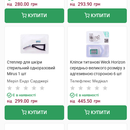
280.00
грн
293.90
грн
від
від
КУПИТИ
КУПИТИ
Степлер для шкіри
Кліпси титанові Weck Horizon
стерильний одноразовий
середньо-великого розміру з
Mirus 1 шт
адгезивною стороною 6 шт
Меріл Ендо Сарджері
Телефлекс Медікал
Є в наявності
Є в наявності
299.00
грн
445.50
грн
від
від
КУПИТИ
КУПИТИ