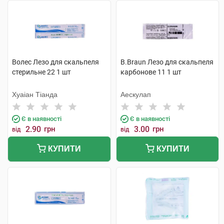
Волес Лезо для скальпеля
B.Braun Лезо для скальпеля
стерильне 22 1 шт
карбонове 11 1 шт
Хуаіан Тіанда
Аескулап
Є в наявності
Є в наявності
2.90
грн
3.00
грн
від
від
КУПИТИ
КУПИТИ