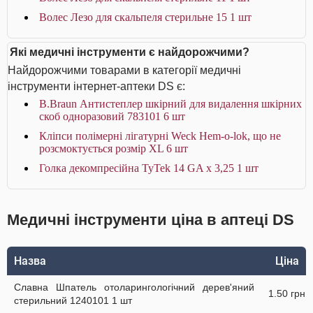
Волес Лезо для скальпеля стерильне 15 1 шт
Які медичні інструменти є найдорожчими?
Найдорожчими товарами в категорії медичні
інструменти інтернет-аптеки DS є:
B.Braun Антистеплер шкірний для видалення шкірних
скоб одноразовий 783101 6 шт
Кліпси полімерні лігатурні Weck Hem-o-lok, що не
розсмоктується розмір XL 6 шт
Голка декомпресійна TyTek 14 GA х 3,25 1 шт
Медичні інструменти ціна в аптеці DS
Назва
Ціна
Славна Шпатель отоларингологічний дерев'яний
1.50 грн
стерильний 1240101 1 шт