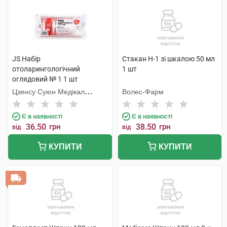
JS Набір
Стакан Н-1 зі шкалою 50 мл
отоларингологічний
1 шт
оглядовий № 1 1 шт
Цзянсу Суюн Медікал
Волес-Фарм
Метіріалс
Є в наявності
Є в наявності
36.50
грн
38.50
грн
від
від
КУПИТИ
КУПИТИ