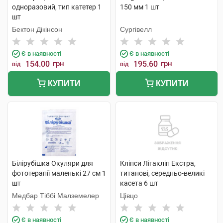
одноразовий, тип катетер 1
150 мм 1 шт
шт
Бектон Дікінсон
Сургівелл
Є в наявності
Є в наявності
154.00
грн
195.60
грн
від
від
КУПИТИ
КУПИТИ
Білірубішка Окуляри для
Кліпси Лігакліп Екстра,
фототерапії маленькі 27 см 1
титанові, середньо-великі
шт
касета 6 шт
Медбар Тіббі Малземелер
Цівцо
Є в наявності
Є в наявності