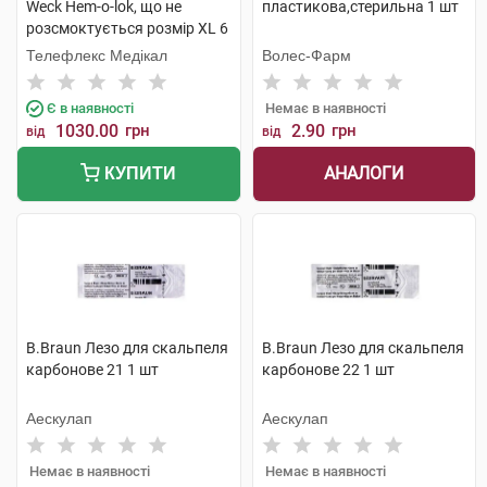
Weck Hem-o-lok, що не
пластикова,стерильна 1 шт
розсмоктується розмір XL 6
шт
Телефлекс Медікал
Волес-Фарм
Є в наявності
Немає в наявності
1030.00
грн
2.90
грн
від
від
АНАЛОГИ
КУПИТИ
B.Braun Лезо для скальпеля
B.Braun Лезо для скальпеля
карбонове 21 1 шт
карбонове 22 1 шт
Аескулап
Аескулап
Немає в наявності
Немає в наявності