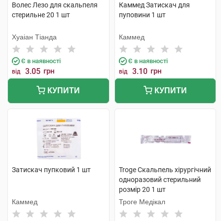
Волес Лезо для скальпеля
Каммед Затискач для
стерильне 20 1 шт
пуповини 1 шт
Хуаіан Тіанда
Каммед
Є в наявності
Є в наявності
3.05
грн
3.10
грн
від
від
КУПИТИ
КУПИТИ
Затискач пупковий 1 шт
Troge Скальпель хірургічний
одноразовий стерильний
розмір 20 1 шт
Каммед
Троге Медікал