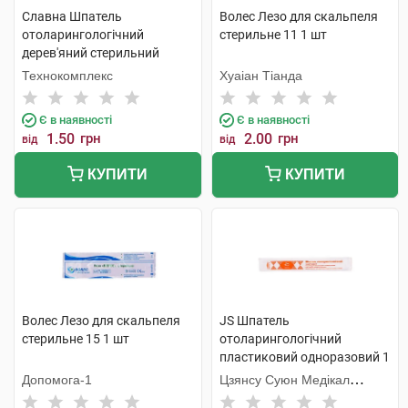
Славна Шпатель
Волес Лезо для скальпеля
отоларингологічний
стерильне 11 1 шт
дерев'яний стерильний
1240101 1 шт
Технокомплекс
Хуаіан Тіанда
Є в наявності
Є в наявності
1.50
грн
2.00
грн
від
від
КУПИТИ
КУПИТИ
Волес Лезо для скальпеля
JS Шпатель
стерильне 15 1 шт
отоларингологічний
пластиковий одноразовий 1
шт
Допомога-1
Цзянсу Суюн Медікал
Метіріалс