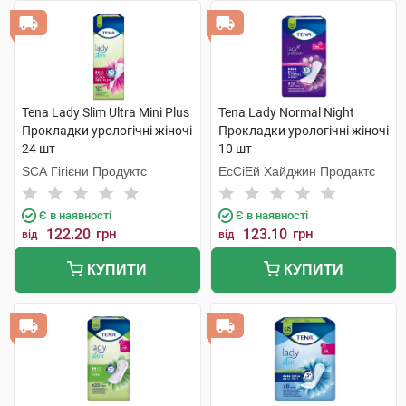
Tena Lady Slim Ultra Mini Plus
Tena Lady Normal Night
Прокладки урологічні жіночі
Прокладки урологічні жіночі
24 шт
10 шт
SCA Гігієни Продуктс
ЕсСіЕй Хайджин Продактс
Є в наявності
Є в наявності
122.20
грн
123.10
грн
від
від
КУПИТИ
КУПИТИ