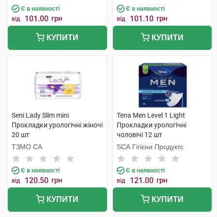
Є в наявності
Є в наявності
101.00
грн
101.10
грн
від
від
КУПИТИ
КУПИТИ
Seni Lady Slim mini
Tena Men Level 1 Light
Прокладки урологічні жіночі
Прокладки урологічні
20 шт
чоловічі 12 шт
ТЗМО СА
SCA Гігієни Продуктс
Є в наявності
Є в наявності
120.50
грн
121.00
грн
від
від
КУПИТИ
КУПИТИ