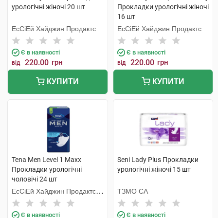
урологічні жіночі 20 шт
Прокладки урологічні жіночі
16 шт
ЕсСіЕй Хайджин Продактс
ЕсСіЕй Хайджин Продактс
Є в наявності
Є в наявності
220.00
грн
220.00
грн
від
від
КУПИТИ
КУПИТИ
Tena Men Level 1 Maxx
Seni Lady Plus Прокладки
Прокладки урологічні
урологічні жіночі 15 шт
чоловічі 24 шт
ЕсСіЕй Хайджин Продактс
ТЗМО СА
Хугезанд
Є в наявності
Є в наявності