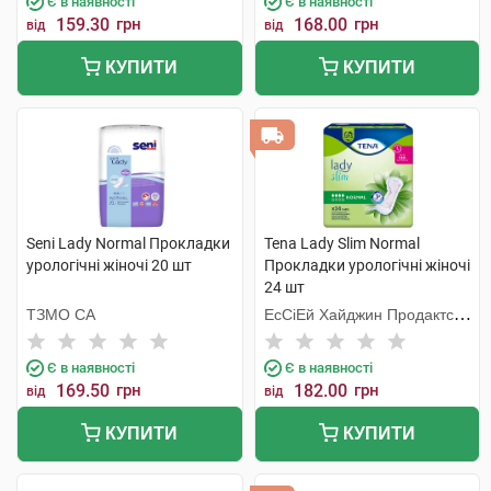
Є в наявності
Є в наявності
159.30
грн
168.00
грн
від
від
КУПИТИ
КУПИТИ
Seni Lady Normal Прокладки
Tena Lady Slim Normal
урологічні жіночі 20 шт
Прокладки урологічні жіночі
24 шт
ТЗМО СА
ЕсСіЕй Хайджин Продактс
Хугезанд
Є в наявності
Є в наявності
169.50
грн
182.00
грн
від
від
КУПИТИ
КУПИТИ