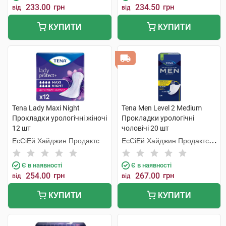
233.00
грн
234.50
грн
від
від
КУПИТИ
КУПИТИ
Tena Lady Maxi Night
Tena Men Level 2 Medium
Прокладки урологічні жіночі
Прокладки урологічні
12 шт
чоловічі 20 шт
ЕсСіЕй Хайджин Продактс
ЕсСіЕй Хайджин Продактс
Хугезанд
Є в наявності
Є в наявності
254.00
грн
267.00
грн
від
від
КУПИТИ
КУПИТИ