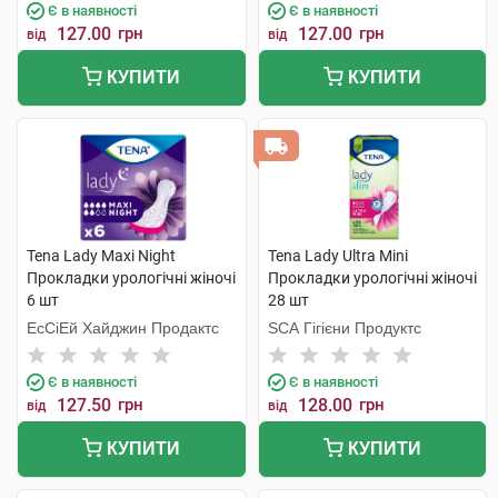
Є в наявності
Є в наявності
127.00
грн
127.00
грн
від
від
КУПИТИ
КУПИТИ
Tena Lady Maxi Night
Tena Lady Ultra Mini
Прокладки урологічні жіночі
Прокладки урологічні жіночі
6 шт
28 шт
ЕсСіЕй Хайджин Продактс
SCA Гігієни Продуктс
Є в наявності
Є в наявності
127.50
грн
128.00
грн
від
від
КУПИТИ
КУПИТИ