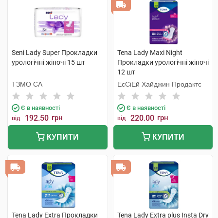
Seni Lady Super Прокладки
Tena Lady Maxi Night
урологічні жіночі 15 шт
Прокладки урологічні жіночі
12 шт
ТЗМО СА
ЕсСіЕй Хайджин Продактс
Є в наявності
Є в наявності
192.50
грн
220.00
грн
від
від
КУПИТИ
КУПИТИ
Tena Lady Extra Прокладки
Tena Lady Extra plus Insta Dry