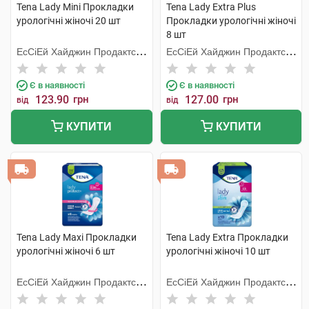
Tena Lady Mini Прокладки
Tena Lady Extra Plus
урологічні жіночі 20 шт
Прокладки урологічні жіночі
8 шт
ЕсСіЕй Хайджин Продактс
ЕсСіЕй Хайджин Продактс
Хугезанд
Хугезанд
Є в наявності
Є в наявності
123.90
грн
127.00
грн
від
від
КУПИТИ
КУПИТИ
Tena Lady Maxi Прокладки
Tena Lady Extra Прокладки
урологічні жіночі 6 шт
урологічні жіночі 10 шт
ЕсСіЕй Хайджин Продактс
ЕсСіЕй Хайджин Продактс
Хугезанд
Хугезанд