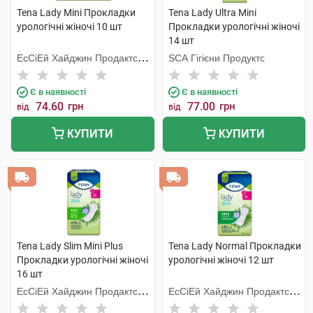
Tena Lady Mini Прокладки
Tena Lady Ultra Mini
урологічні жіночі 10 шт
Прокладки урологічні жіночі
14 шт
ЕсСіЕй Хайджин Продактс
SCA Гігієни Продуктс
Хугезанд
Є в наявності
Є в наявності
74.60
грн
77.00
грн
від
від
КУПИТИ
КУПИТИ
Tena Lady Slim Mini Plus
Tena Lady Normal Прокладки
Прокладки урологічні жіночі
урологічні жіночі 12 шт
16 шт
ЕсСіЕй Хайджин Продактс
ЕсСіЕй Хайджин Продактс
Хугезанд
Хугезанд