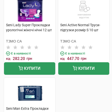
Seni Lady Super Прокладки
Seni Active Normal Труси-
урологічні жіночі нічні 12 шт
підгузки розмір S 10 шт
ТЗМО СА
ТЗМО СА
Є в наявності
Є в наявності
282.20
грн
447.70
грн
від
від
КУПИТИ
КУПИТИ
Seni Man Extra Прокладки