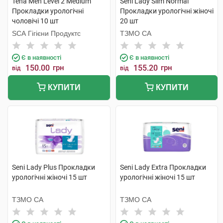
Tena Men Level 2 Medium
Seni Lady Slim Normal
Прокладки урологічні
Прокладки урологічні жіночі
чоловічі 10 шт
20 шт
SCA Гігієни Продуктс
ТЗМО СА
Є в наявності
Є в наявності
150.00
грн
155.20
грн
від
від
КУПИТИ
КУПИТИ
Seni Lady Plus Прокладки
Seni Lady Extra Прокладки
урологічні жіночі 15 шт
урологічні жіночі 15 шт
ТЗМО СА
ТЗМО СА